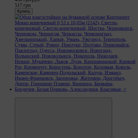
517 грн
Купить
−9%