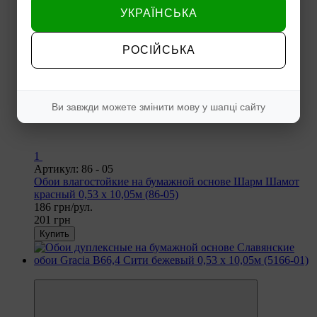
УКРАЇНСЬКА
РОСІЙСЬКА
Ви завжди можете змінити мову у шапці сайту
1
Артикул: 86 - 05
Обои влагостойкие на бумажной основе Шарм Шамот
красный 0,53 х 10,05м (86-05)
186 грн/рул.
201 грн
Купить
−8%