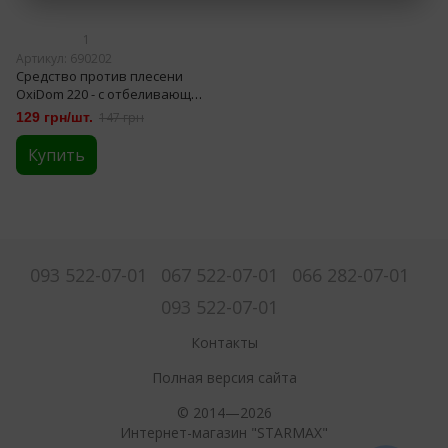
1
Артикул: 690202
Средство против плесени
OxiDom 220 - с отбеливающим
эффектом 0,5л (690202)
129 грн/шт.
147 грн
Купить
093 522-07-01
067 522-07-01
066 282-07-01
093 522-07-01
Контакты
Полная версия сайта
© 2014—2026
Интернет-магазин "STARMAX"