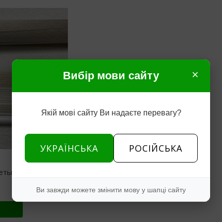
×
Вибір мови сайту
Якій мові сайту Ви надаєте перевагу?
УКРАЇНСЬКА
РОСІЙСЬКА
еты день и ночь (500
Ви завжди можете змінити мову у шапці сайту
пить