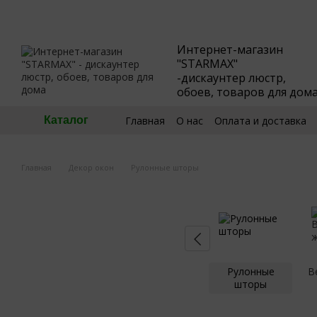
Перейти к основному контенту
Интернет-магазин
"STARMAX"
-дискаунтер люстр,
обоев, товаров для дом
Главная
О нас
Оплата и доставка
Каталог
🧮Калькулятор обоев
Пользовател
Главная
Декор окон
Рулонные шторы
Рулонные
В
шторы