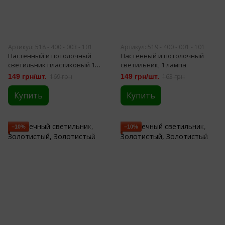
Артикул: 518 - 400 - 003 - 101
Артикул: 519 - 400 - 001 - 101
Настенный и потолочный
Настенный и потолочный
светильник пластиковый 1
светильник, 1 лампа
лампа Е27 Уфо Загреб
149 грн/шт.
169 грн
149 грн/шт.
163 грн
Купить
Купить
−10%
−10%