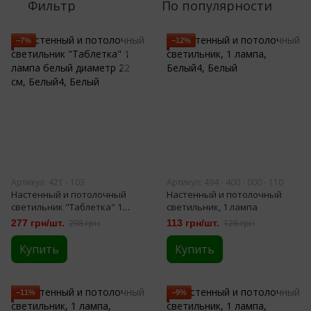
Фильтр
По популярности
−7%
−12%
Артикул: 421 - 103
Артикул: 494 - 400 - 000 - 110
Настенный и потолочный
Настенный и потолочный
светильник "Таблетка" 1
светильник, 1 лампа
лампа белый диаметр 22 см
277 грн/шт.
298 грн
113 грн/шт.
128 грн
Купить
Купить
−11%
−9%