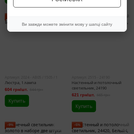
−6%
−7%
Ви завжди можете змінити мову у шапці сайту
Артикул: 2024 - АВ05 / 1505 / 1
Артикул: 2515 - 24190
Люстра, 1 лампа
Настенный и потолочный
светильник, 24190
604 грн/шт.
644 грн
621 грн/шт.
665 грн
Купить
Купить
−9%
−5%