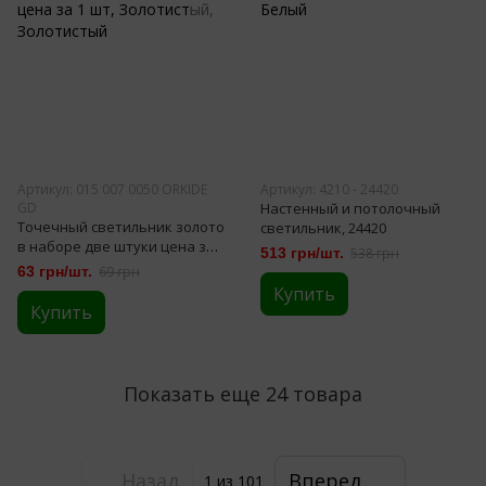
Артикул: 015 007 0050 ORKIDE
Артикул: 4210 - 24420
GD
Настенный и потолочный
Точечный светильник золото
светильник, 24420
в наборе две штуки цена за 1
513 грн/шт.
538 грн
шт
63 грн/шт.
69 грн
Купить
Купить
Показать еще 24 товара
Назад
Вперед
1
из 101