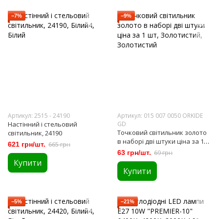
−7%
−9%
Артикул: 2515 - 24190
Артикул: 015 007 0050 ORKIDE
Настінний і стельовий
GD
Точковий світильник золото
світильник, 24190
в наборі дві штуки ціна за 1
621 грн/шт.
665 грн
шт
63 грн/шт.
69 грн
Купити
Купити
−5%
−21%