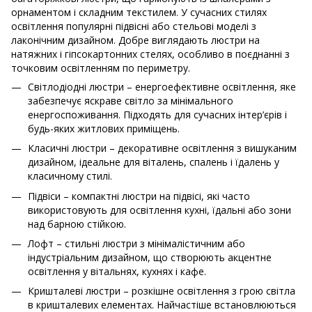
орнаментом і складним текстилем. У сучасних стилях
освітлення популярні підвісні або стельові моделі з
лаконічним дизайном. Добре виглядають люстри на
натяжних і гіпсокартонних стелях, особливо в поєднанні з
точковим освітленням по периметру.
Світлодіодні люстри – енергоефективне освітлення, яке
забезпечує яскраве світло за мінімального
енергоспоживання. Підходять для сучасних інтер’єрів і
будь-яких житлових приміщень.
Класичні люстри – декоративне освітлення з вишуканим
дизайном, ідеальне для віталень, спалень і їдалень у
класичному стилі.
Підвіси – компактні люстри на підвісі, які часто
використовують для освітлення кухні, їдальні або зони
над барною стійкою.
Лофт – стильні люстри з мінімалістичним або
індустріальним дизайном, що створюють акцентне
освітлення у вітальнях, кухнях і кафе.
Кришталеві люстри – розкішне освітлення з грою світла
в кришталевих елементах. Найчастіше встановлюються