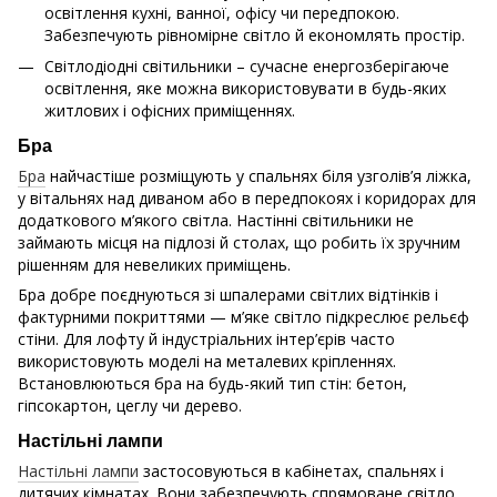
освітлення кухні, ванної, офісу чи передпокою.
Забезпечують рівномірне світло й економлять простір.
Світлодіодні світильники – сучасне енергозберігаюче
освітлення, яке можна використовувати в будь-яких
житлових і офісних приміщеннях.
Бра
Бра
найчастіше розміщують у спальнях біля узголів’я ліжка,
у вітальнях над диваном або в передпокоях і коридорах для
додаткового м’якого світла. Настінні світильники не
займають місця на підлозі й столах, що робить їх зручним
рішенням для невеликих приміщень.
Бра добре поєднуються зі шпалерами світлих відтінків і
фактурними покриттями — м’яке світло підкреслює рельєф
стіни. Для лофту й індустріальних інтер’єрів часто
використовують моделі на металевих кріпленнях.
Встановлюються бра на будь-який тип стін: бетон,
гіпсокартон, цеглу чи дерево.
Настільні лампи
Настільні лампи
застосовуються в кабінетах, спальнях і
дитячих кімнатах. Вони забезпечують спрямоване світло