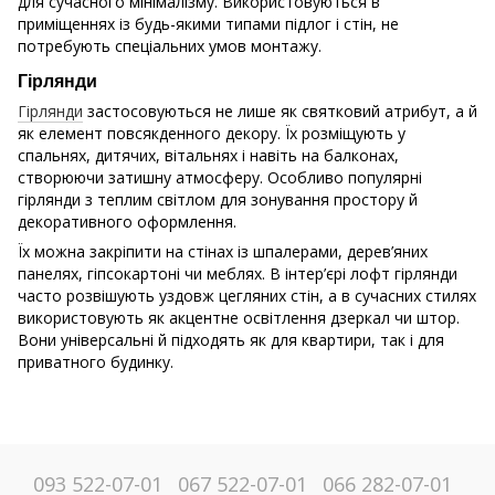
для сучасного мінімалізму. Використовуються в
приміщеннях із будь-якими типами підлог і стін, не
потребують спеціальних умов монтажу.
Гірлянди
Гірлянди
застосовуються не лише як святковий атрибут, а й
як елемент повсякденного декору. Їх розміщують у
спальнях, дитячих, вітальнях і навіть на балконах,
створюючи затишну атмосферу. Особливо популярні
гірлянди з теплим світлом для зонування простору й
декоративного оформлення.
Їх можна закріпити на стінах із шпалерами, дерев’яних
панелях, гіпсокартоні чи меблях. В інтер’єрі лофт гірлянди
часто розвішують уздовж цегляних стін, а в сучасних стилях
використовують як акцентне освітлення дзеркал чи штор.
Вони універсальні й підходять як для квартири, так і для
приватного будинку.
093 522-07-01
067 522-07-01
066 282-07-01