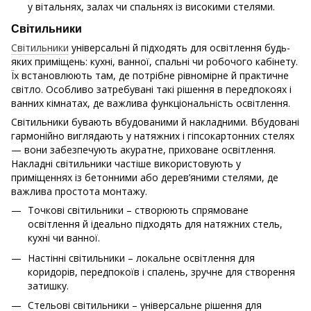
у вітальнях, залах чи спальнях із високими стелями.
Світильники
Світильники
універсальні й підходять для освітлення будь-
яких приміщень: кухні, ванної, спальні чи робочого кабінету.
Їх встановлюють там, де потрібне рівномірне й практичне
світло. Особливо затребувані такі рішення в передпокоях і
ванних кімнатах, де важлива функціональність освітлення.
Світильники бувають вбудованими й накладними. Вбудовані
гармонійно виглядають у натяжних і гіпсокартонних стелях
— вони забезпечують акуратне, приховане освітлення.
Накладні світильники частіше використовують у
приміщеннях із бетонними або дерев’яними стелями, де
важлива простота монтажу.
Точкові світильники – створюють спрямоване
освітлення й ідеально підходять для натяжних стель,
кухні чи ванної.
Настінні світильники – локальне освітлення для
коридорів, передпокоїв і спалень, зручне для створення
затишку.
Стельові світильники – універсальне рішення для