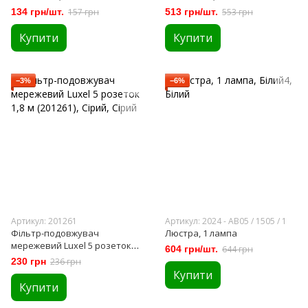
134 грн/шт.
157 грн
513 грн/шт.
553 грн
Купити
Купити
−3%
−6%
Артикул: 201261
Артикул: 2024 - АВ05 / 1505 / 1
Фільтр-подовжувач
Люстра, 1 лампа
мережевий Luxel 5 розеток
604 грн/шт.
644 грн
1,8 м (201261)
230 грн
236 грн
Купити
Купити