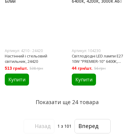
Артикул: 4210 - 24420
Артикул: 104230
Настінний і стельовий
Світлодіодні LED лампи E27
світильник, 24420
10W "PREMIER-10" 6400К,
4200К, 3000К A60
513 грн/шт.
538 грн
44 грн/шт.
56 грн
Купити
Купити
Показати ще 24 товара
Назад
Вперед
1
з 101