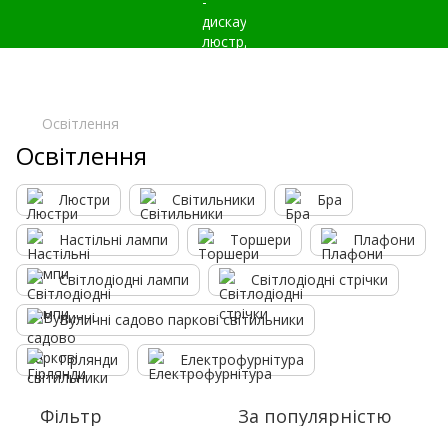
Освітлення
Освітлення
Люстри
Світильники
Бра
Настільні лампи
Торшери
Плафони
Світлодіодні лампи
Світлодіодні стрічки
Вуличні садово паркові світильники
Гірлянди
Електрофурнітура
Фільтр
За популярністю