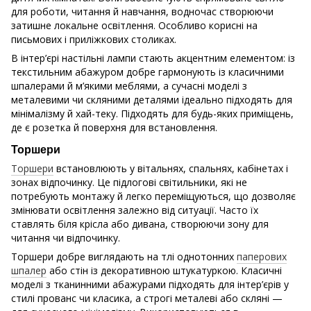
для роботи, читання й навчання, водночас створюючи
затишне локальне освітлення. Особливо корисні на
письмових і приліжкових столиках.
В інтер’єрі настільні лампи стають акцентним елементом: із
текстильним абажуром добре гармонують із класичними
шпалерами й м’якими меблями, а сучасні моделі з
металевими чи скляними деталями ідеально підходять для
мінімалізму й хай-теку. Підходять для будь-яких приміщень,
де є розетка й поверхня для встановлення.
Торшери
Торшери
встановлюють у вітальнях, спальнях, кабінетах і
зонах відпочинку. Це підлогові світильники, які не
потребують монтажу й легко переміщуються, що дозволяє
змінювати освітлення залежно від ситуації. Часто їх
ставлять біля крісла або дивана, створюючи зону для
читання чи відпочинку.
Торшери добре виглядають на тлі однотонних
паперових
шпалер
або стін із декоративною штукатуркою. Класичні
моделі з тканинними абажурами підходять для інтер’єрів у
стилі прованс чи класика, а строгі металеві або скляні —