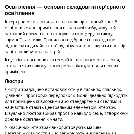
Освітлення — основні складові інтер’єрного
освітлення
Інтер’єрне освітлення — це не лише практичний спосіб
освітити кожне приміщення в квартирі чи будинку, а й
важливий елемент, що створює атмосферу затишку,
гармонії та стилю. Правильно підібране світло здатне
підкреслити дизайн інтер’єру, візуально розширити простір і
навіть вплинути на настрій.
Існує кілька основних категорій інтер’єрного освітлення,
кожна з яких виконує свою роль і підходить для певних
приміщень.
Люстри
Люстри
традиційно встановлюють у вітальнях, спальнях,
їдальнях і просторих передпокоях. Вони ідеально підходять
для приміщень із високими або стандартними стелями й
найчастіше стають центральним елементом інтер’єру.
Візуально люстра збирає простір навколо себе, створюючи
основне освітлення кімнати.
У класичних інтер’єрах використовують масивні
багаторіжкові люстри, що гармонують із шпалерами з