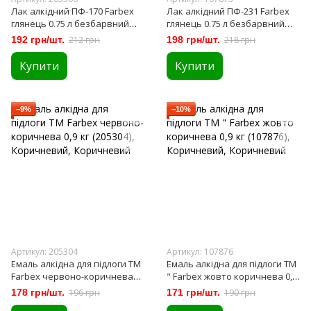
Лак алкідний ПФ-170 Farbex
Лак алкідний ПФ-231 Farbex
глянець 0.75 л безбарвний
глянець 0.75 л безбарвний
(205306)
(107873)
192 грн/шт.
212 грн
198 грн/шт.
218 грн
Купити
Купити
−9%
−10%
Артикул: 205304
Артикул: 107876
Емаль алкідна для підлоги ТМ
Емаль алкідна для підлоги ТМ
Farbex червоно-коричнева
" Farbex жовто коричнева 0,9
0,9 кг (205304)
кг (107876)
178 грн/шт.
196 грн
171 грн/шт.
190 грн