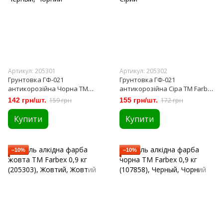
Артикул: 205301
Артикул: 205302
Грунтовка ГФ-021
Грунтовка ГФ-021
антикорозійна Чорна ТМ
антикорозійна Сіра ТМ Farbex
Farbex 0,9кг (205301)
0,9кг (205302)
142 грн/шт.
159 грн
155 грн/шт.
172 грн
Купити
Купити
−10%
−10%