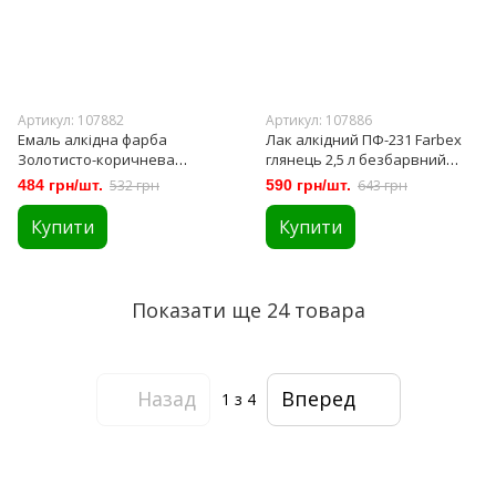
Артикул: 107882
Артикул: 107886
Емаль алкідна фарба
Лак алкідний ПФ-231 Farbex
Золотисто-коричнева
глянець 2,5 л безбарвний
глянцева ТМ " Farbex 2,8 кг
(107886)
484 грн/шт.
532 грн
590 грн/шт.
643 грн
(107882)
Купити
Купити
Показати ще 24 товара
Назад
Вперед
1
з 4