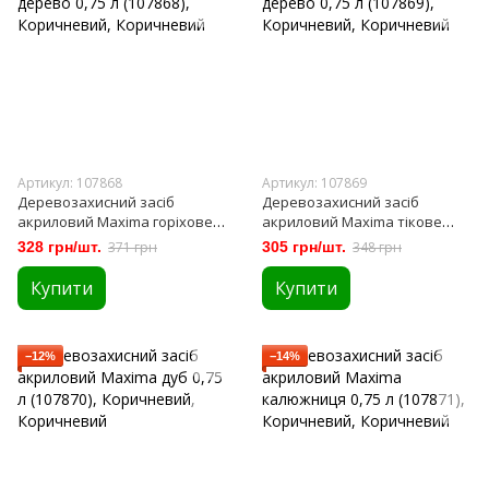
Артикул: 107868
Артикул: 107869
Деревозахисний засіб
Деревозахисний засіб
акриловий Maxima горіхове
акриловий Maxima тікове
дерево 0,75 л (107868)
дерево 0,75 л (107869)
328 грн/шт.
371 грн
305 грн/шт.
348 грн
Купити
Купити
−12%
−14%