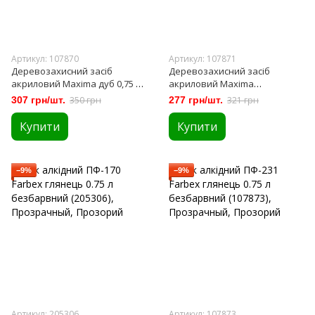
Артикул: 107870
Артикул: 107871
Деревозахисний засіб
Деревозахисний засіб
акриловий Maxima дуб 0,75 л
акриловий Maxima
(107870)
калюжниця 0,75 л (107871)
307 грн/шт.
350 грн
277 грн/шт.
321 грн
Купити
Купити
−9%
−9%
Артикул: 205306
Артикул: 107873