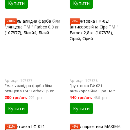
Купити
Купити
−10%
−9%
Артикул: 107877
Артикул: 107878
Емаль алкідна фарба біла
Грунтовка ГФ-021
глянцева ТМ " Farbex 0,9 кг
антикорозійна Сіра ТМ "
(107877)
Farbex 2,8 кг (107878)
200 грн/шт.
221 грн
440 грн/шт.
486 грн
Купити
Купити
−11%
−9%