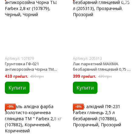
Артикул: 107879
Артикул: 205313
Грунтовка ГФ-021
Лак паркетний MAXIMA
антикорозійна Чорна ТМ
безбарвний глянцевий 0,75 л
Farbex 2,8 кг (107879)
(205313)
410 грн/шт.
459 грн
399 грн/шт.
439 грн
Купити
Купити
−9%
−8%