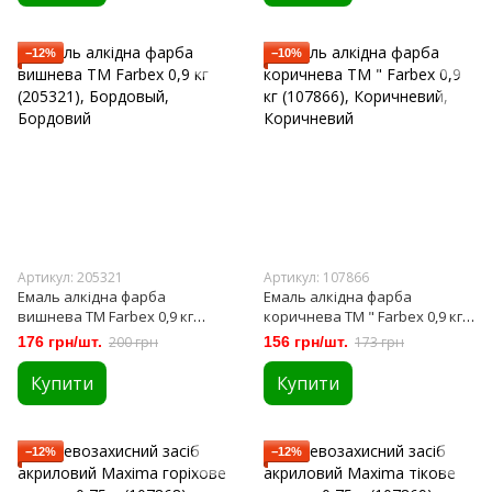
−12%
−10%
Артикул: 205321
Артикул: 107866
Емаль алкідна фарба
Емаль алкідна фарба
вишнева ТМ Farbex 0,9 кг
коричнева ТМ " Farbex 0,9 кг
(205321)
(107866)
176 грн/шт.
200 грн
156 грн/шт.
173 грн
Купити
Купити
−12%
−12%