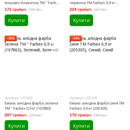
яскраво-блакитна ТМ " Farbex
червона ТМ Farbex 0,9 кг
0,9 кг (107859)
(107861)
171 грн/шт.
189 грн
224 грн/шт.
247 грн
Купити
Купити
−10%
−10%
Артикул: 107863
Артикул: 205305
Емаль алкідна фарба зелена
Емаль алкідна фарба синя ТМ
ТМ " Farbex 0,9 кг (107863)
Farbex 0,9 кг (205305)
207 грн/шт.
230 грн
170 грн/шт.
188 грн
Купити
Купити