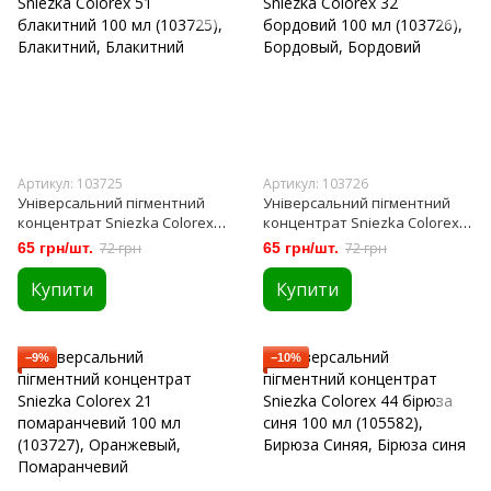
Артикул: 103725
Артикул: 103726
Універсальний пігментний
Універсальний пігментний
концентрат Sniezka Colorex
концентрат Sniezka Colorex
51 блакитний 100 мл (103725)
32 бордовий 100 мл (103726)
65 грн/шт.
72 грн
65 грн/шт.
72 грн
Купити
Купити
−9%
−10%