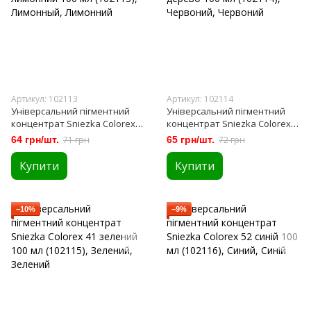
Артикул: 102113
Артикул: 102114
Універсальний пігментний
Універсальний пігментний
концентрат Sniezka Colorex
концентрат Sniezka Colorex
11 лимонний 100 мл (102113)
73 червоне дерево 100 мл
64 грн/шт.
71 грн
65 грн/шт.
72 грн
(102114)
Купити
Купити
−10%
−9%