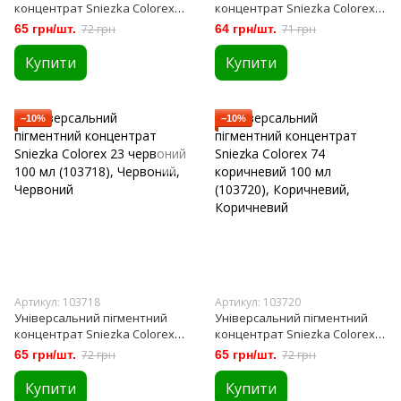
концентрат Sniezka Colorex
концентрат Sniezka Colorex
13 жовтий 100 мл (103716)
12 жовтий сонячний 100 мл
65 грн/шт.
72 грн
64 грн/шт.
71 грн
(103717)
Купити
Купити
−10%
−10%
Артикул: 103718
Артикул: 103720
Універсальний пігментний
Універсальний пігментний
концентрат Sniezka Colorex
концентрат Sniezka Colorex
23 червоний 100 мл (103718)
74 коричневий 100 мл (103720)
65 грн/шт.
72 грн
65 грн/шт.
72 грн
Купити
Купити