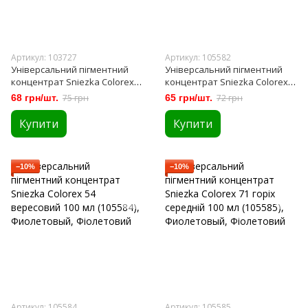
Артикул: 103727
Артикул: 105582
Універсальний пігментний
Універсальний пігментний
концентрат Sniezka Colorex
концентрат Sniezka Colorex
21 помаранчевий 100 мл
44 бірюза синя 100 мл (105582)
68 грн/шт.
75 грн
65 грн/шт.
72 грн
(103727)
Купити
Купити
−10%
−10%
Артикул: 105584
Артикул: 105585