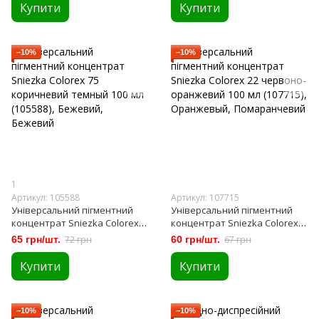
Купити
Купити
−10%
−10%
1
Артикул: 105588
Артикул: 107715
Універсальний пігментний
Універсальний пігментний
концентрат Sniezka Colorex
концентрат Sniezka Colorex
75 коричневий темный 100 мл
22 червоно-оранжевий 100
65 грн/шт.
72 грн
60 грн/шт.
67 грн
(105588)
мл (107715)
Купити
Купити
−10%
−10%