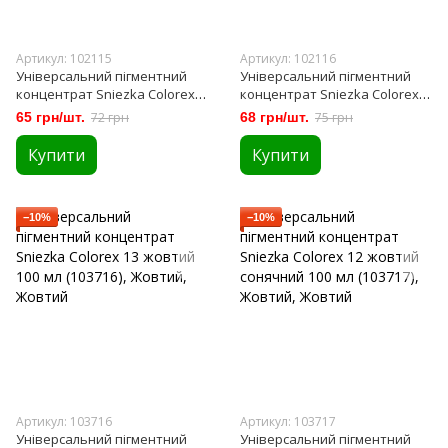
Артикул: 102115
Артикул: 102116
Універсальний пігментний
Універсальний пігментний
концентрат Sniezka Colorex
концентрат Sniezka Colorex
41 зелений 100 мл (102115)
52 синій 100 мл (102116)
65 грн/шт.
72 грн
68 грн/шт.
75 грн
Купити
Купити
−10%
−10%
Артикул: 103716
Артикул: 103717
Універсальний пігментний
Універсальний пігментний