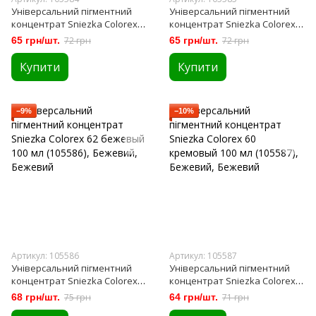
Універсальний пігментний
Універсальний пігментний
концентрат Sniezka Colorex
концентрат Sniezka Colorex
54 вересовий 100 мл (105584)
71 горіх середній 100 мл
65 грн/шт.
72 грн
65 грн/шт.
72 грн
(105585)
Купити
Купити
−9%
−10%
Артикул: 105586
Артикул: 105587
Універсальний пігментний
Універсальний пігментний
концентрат Sniezka Colorex
концентрат Sniezka Colorex
62 бежевый 100 мл (105586)
60 кремовый 100 мл (105587)
68 грн/шт.
75 грн
64 грн/шт.
71 грн