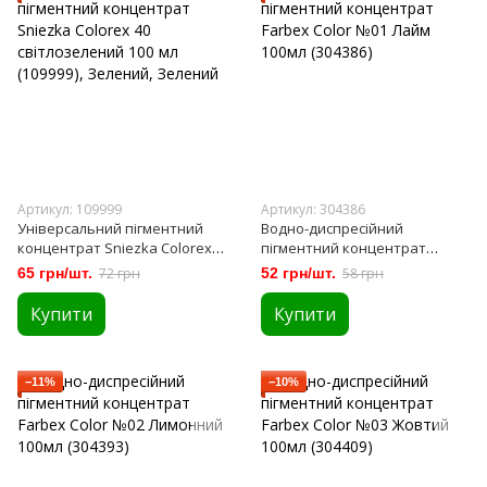
Артикул: 109999
Артикул: 304386
Універсальний пігментний
Водно-диспресійний
концентрат Sniezka Colorex
пігментний концентрат
40 світлозелений 100 мл
Farbex Color №01 Лайм 100мл
65 грн/шт.
72 грн
52 грн/шт.
58 грн
(109999)
(304386)
Купити
Купити
−11%
−10%