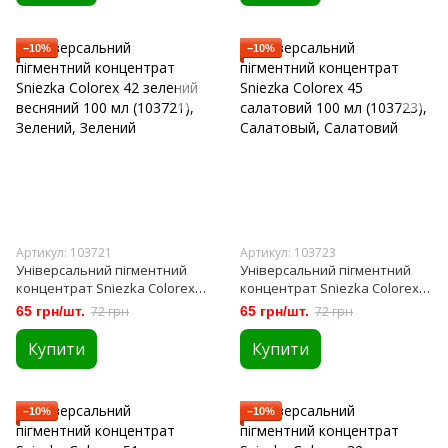
−10%
−10%
Артикул: 103721
Артикул: 103723
Універсальний пігментний
Універсальний пігментний
концентрат Sniezka Colorex
концентрат Sniezka Colorex
42 зелений весняний 100 мл
45 салатовий 100 мл (103723)
65 грн/шт.
72 грн
65 грн/шт.
72 грн
(103721)
Купити
Купити
−10%
−10%