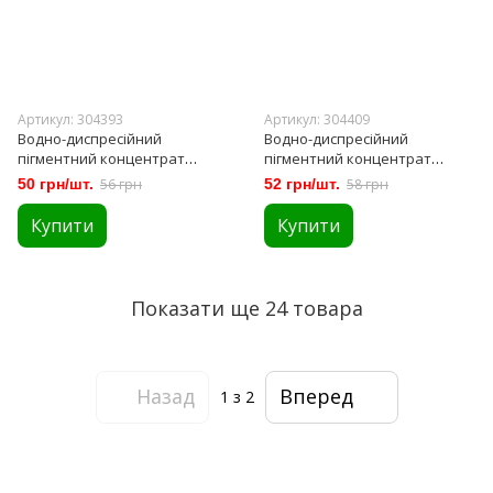
Артикул: 304393
Артикул: 304409
Водно-диспресійний
Водно-диспресійний
пігментний концентрат
пігментний концентрат
Farbex Color №02 Лимонний
Farbex Color №03 Жовтий
50 грн/шт.
56 грн
52 грн/шт.
58 грн
100мл (304393)
100мл (304409)
Купити
Купити
Показати ще 24 товара
Назад
Вперед
1
з 2