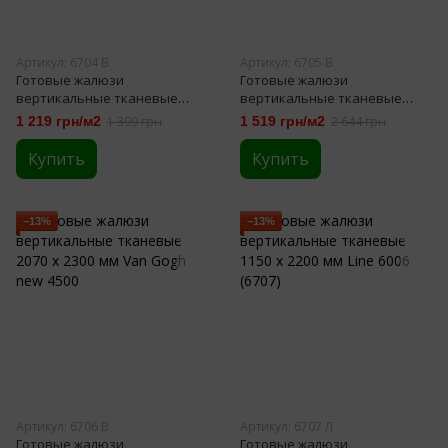
Артикул: 6704 В
Артикул: 6705 В
Готовые жалюзи
Готовые жалюзи
вертикальные тканевые
вертикальные тканевые
2070 х 1350 мм Van Gogh new
2070 х 2300 мм Van Gogh new
1 219 грн/м2
1 399 грн
1 519 грн/м2
2 644 грн
4503
4503
Купить
Купить
−13%
−13%
Артикул: 6706 В
Артикул: 6707 Л
Готовые жалюзи
Готовые жалюзи