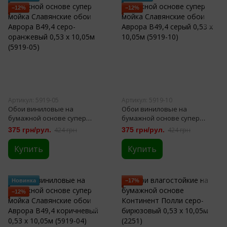
−12%
−12%
Артикул: 5919-05
Артикул: 5919-10
Обои виниловые на
Обои виниловые на
бумажной основе супер
бумажной основе супер
мойка Славянские обои
мойка Славянские обои
375 грн/рул.
424 грн
375 грн/рул.
424 грн
Аврора В49,4 серо-
Аврора В49,4 серый 0,53 х
оранжевый 0,53 х 10,05м
10,05м (5919-10)
Купить
Купить
(5919-05)
Новинка
−17%
−12%