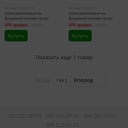
Артикул: 5925-04
Артикул: 5925-03
Обои виниловые на
Обои виниловые на
бумажной основе супер
бумажной основе супер
мойка Славянские обои
мойка Славянские обои
375 грн/рул.
457 грн
375 грн/рул.
457 грн
Фрейд В49,4 коричневый 0,53
Фрейд В49,4 графитовый 0,53
х 10,05м (5925-04)
х 10,05м (5925-03)
Купить
Купить
Показать еще 1 товар
Назад
Вперед
1
из 2
093 522-07-01
067 522-07-01
066 282-07-01
093 522-07-01