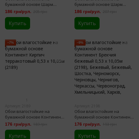
бумажной основе Шарм
бумажной основе Шарм
Скала серо-коричневые 0,53
Скала коричневый 0,53 х
186 грн/рул.
205 грн
186 грн/рул.
207 грн
х 10,05м (113 - 03)
10,05м (113 - 01)
Купить
Купить
−7%
−9%
1
Артикул: 2189
Артикул: 2198
Обои влагостойкие на
Обои влагостойкие на
бумажной основе Континент
бумажной основе Континент
Кирпич терракотовый 0,53 х
Брекчия бежевый 0,53 х
176 грн/рул.
189 грн
176 грн/рул.
193 грн
10,05м (2189)
10,05м (2198)
Купить
Купить