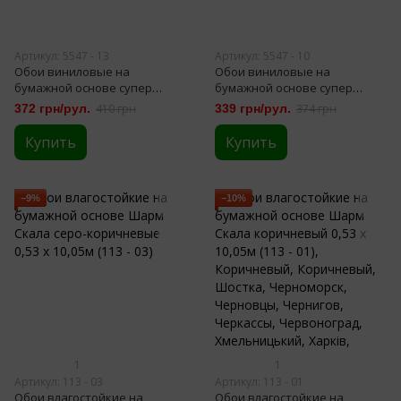
Артикул: 5547 - 13
Артикул: 5547 - 10
Обои виниловые на
Обои виниловые на
бумажной основе супер
бумажной основе супер
мойка Славянские обои
мойка Славянские обои B49.4
372 грн/рул.
410 грн
339 грн/рул.
374 грн
Expromt B49.4 Ратуша
Ратуша серый 0,53 х 10,05м
коричневый 0,53 х 10,05м
(5547 - 10)
Купить
Купить
(5547-13)
−9%
−10%
1
1
Артикул: 113 - 03
Артикул: 113 - 01
Обои влагостойкие на
Обои влагостойкие на