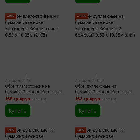
−9%
−14%
1
1
Артикул: 2178
Артикул: 2 - 049
Обои влагостойкие на
Обои дуплексные на
бумажной основе Континент
бумажной основе Континент
Кирпич серый 0,53 х 10,05м
Кирпичи 2 бежевый 0,53 х
165 грн/рул.
181 грн
163 грн/рул.
189 грн
(2178)
10,05м (049)
Купить
Купить
−9%
−8%