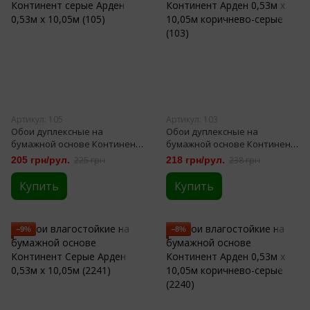
Артикул: 105
Артикул: 103
Обои дуплексные на
Обои дуплексные на
бумажной основе Континент
бумажной основе Континент
серые Арден 0,53м х 10,05м
Арден 0,53м х 10,05м
205 грн/рул.
225 грн
218 грн/рул.
238 грн
(105)
коричнево-серые (103)
Купить
Купить
−9%
−8%