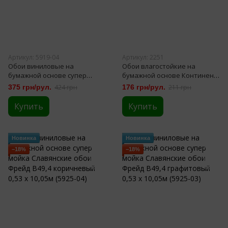
Артикул: 5919-04
Артикул: 2251
Обои виниловые на
Обои влагостойкие на
бумажной основе супер
бумажной основе Континент
мойка Славянские обои
Полли серо-бирюзовый 0,53 х
375 грн/рул.
424 грн
176 грн/рул.
211 грн
Аврора В49,4 коричневый
10,05м (2251)
0,53 х 10,05м (5919-04)
Купить
Купить
Новинка
Новинка
−18%
−18%