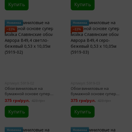
0,53 х 10,05м (5919-01)
Купить
Купить
Новинка
Новинка
−11%
−11%
Артикул: 5919-02
Артикул: 5919-03
Обои виниловые на
Обои виниловые на
бумажной основе супер
бумажной основе супер
мойка Славянские обои
мойка Славянские обои
375 грн/рул.
423 грн
375 грн/рул.
423 грн
Аврора В49,4 светло-
Аврора В49,4 серо-бежевый
бежевый 0,53 х 10,05м (5919-
0,53 х 10,05м (5919-03)
Купить
Купить
02)
Новинка
Новинка