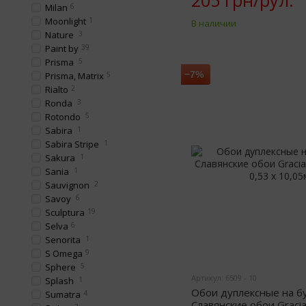
205 грн/рул.
Milan
6
Moonlight
1
В наличии
Nature
3
Paint by
39
Prisma
5
−7%
Prisma, Matrix
5
Rialto
2
Ronda
3
Rotondo
5
Sabira
1
Sabira Stripe
1
Sakura
1
Sania
1
Sauvignon
2
Savoy
6
Sculptura
19
Selva
6
Senorita
1
S Omega
9
Sphere
5
Артикул: 6509 - 10
Splash
1
Обои дуплексные на б
Sumatra
4
Славянские обои Graci