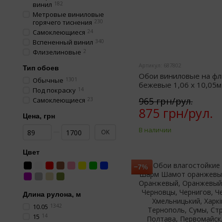
винил
182
Метровые виниловые
горячего тиснения
230
Самоклеющиеся
24
Вспененный винил
340
Флизелиновые
2
Артикул: 687802
Тип обоев
Обои виниловые на фл
Обычные
1301
бежевые 1,06 х 10,05м
Под покраску
14
965 грн/рул.
Самоклеющиеся
23
875 грн/рул.
Цена, грн
От Цена, грн
До Цена, грн
В наличии
OK
Цвет
−7%
Длина рулона, м
10.05
1342
15
14