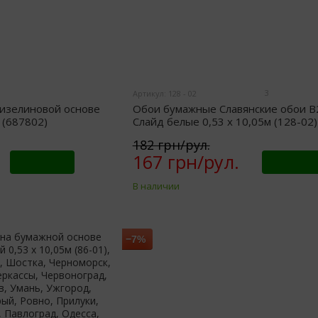
3
Артикул: 128 - 02
изелиновой основе
Обои бумажные Славянские обои B
 (687802)
Слайд белые 0,53 х 10,05м (128-02)
182 грн/рул.
167 грн/рул.
Купить
Купить
В наличии
−7%