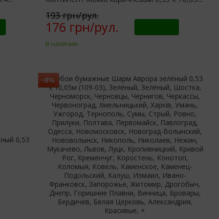
5547-13)
(2147)
193 грн/рул.
176 грн/рул.
Купить
В наличии
−8%