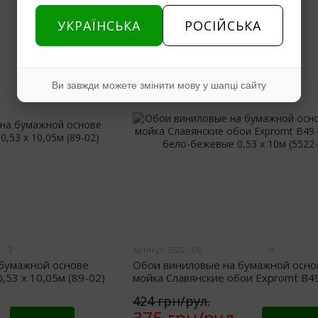
УКРАЇНСЬКА
РОСІЙСЬКА
−12%
Ви завжди можете змінити мову у шапці сайту
2
4
Артикул: 5522 - 06
 бумажной основе
Обои виниловые на бумажной осно
53 х 10,05м (89-02)
мойка Славянские обои Expromt B49
Кирпич бело-бежевые 0,53 х 10м (5
424 грн/рул.