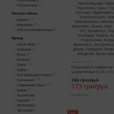
Под покраску
Потолочные
25
Основа обоев
Бумага
420
Флизелин
975
XPE (пенополиэтилен)
23
Бренд
Sticker Wall
24
ArtGrand
10
Bravo
24
Dinastia
1
Артикул: 09-04
Sintra
778
Обои влагостойкие на
Status
2
Шарм белые 0,53 х 10,
Vinil Wallpaper Factory
20
183 грн/рул.
Континент
137
173 грн/рул.
Славянские обои
294
Шарм
73
В наличии
Эксклюзив
1
Expromt
43
TM RAVENA
4
TM COLOR
4
−9%