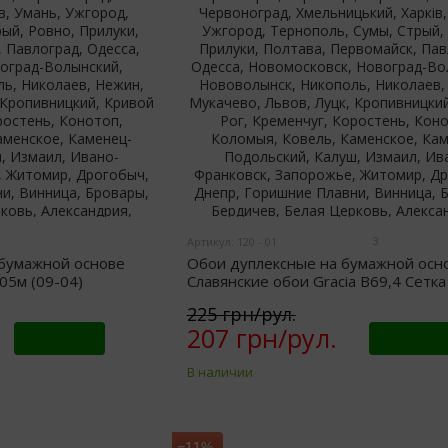
3
Артикул: 120 - 01
 бумажной основе
Обои дуплексные на бумажной осн
05м (09-04)
Славянские обои Gracia В69,4 Сетк
0,53 х 10,05м (120-01)
225 грн/рул.
207 грн/рул.
Купить
Купить
В наличии
−11%