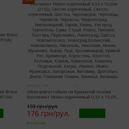
3
Артикул: 2142
ве Bravo
Обои влагостойкие на бумажной основе
BR10A)
Континент Мокко коричневый 0,53 х 10,05м
(2142)
193 грн/рул.
176 грн/рул.
Купить
В наличии