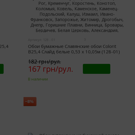
3
Артикул: 128 - 01
25,4
Обои бумажные Славянские обои Colorit
В25,4 Слайд белые 0,53 х 10,05м (128-01)
182 грн/рул.
167 грн/рул.
Купить
В наличии
−8%