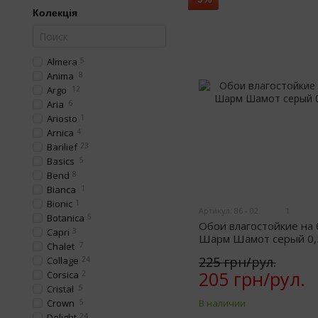
Колекція
Almera
5
Anima
8
Argo
12
Aria
6
Ariosto
1
Arnica
4
Barilief
23
Basics
5
Bend
8
Bianca
1
Bionic
1
Артикул: 86 - 02
1
Botanica
5
Обои влагостойкие на
Capri
3
Шарм Шамот серый 0,5
Chalet
7
225 грн/рул.
Collage
24
205 грн/рул.
Corsica
2
Cristal
5
Crown
5
В наличии
Delight
24