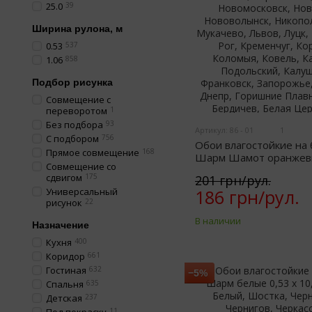
25.0
39
Ширина рулона, м
0.53
537
1.06
858
Подбор рисунка
Совмещение с
переворотом
1
Без подбора
93
Артикул: 86 - 01
1
С подбором
756
Обои влагостойкие на
Прямое совмещение
168
Шарм Шамот оранжевый
Совмещение со
01)
сдвигом
175
201 грн/рул.
Универсальный
186 грн/рул.
рисунок
22
В наличии
Назначение
Кухня
400
Коридор
661
Гостиная
632
−5%
Спальня
635
Детская
237
11