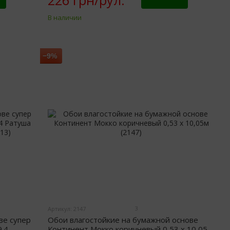
226 грн/рул.
Купить
В наличии
−9%
3
Артикул: 2147
ве супер
Обои влагостойкие на бумажной основе
.4
Континент Мокко коричневый 0,53 х 10,05м