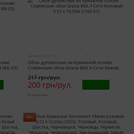
4
Артикул: 5166 - 01
Обои дуплексные на бумажной основе
нове
Славянские обои Gracia В66,4 Сити бежевый
 (86-05)
0,53 х 10,05м (5166-01)
217 грн/рул.
200 грн/рул.
Купить
В наличии
−8%