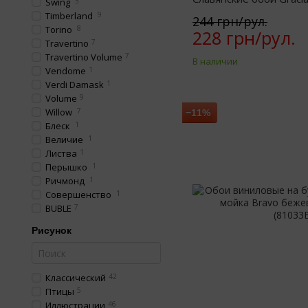
Swing
3
серый 0,53 х 10,05м (6
Timberland
9
244 грн/рул.
Torino
8
228 грн/рул.
Travertino
7
Travertino Volume
7
В наличии
Vendome
1
Verdi Damask
1
Volume
9
Willow
7
−11%
Блеск
1
Величие
1
Листва
1
Перышко
1
Ричмонд
1
Совершенство
1
BUBLE
7
Рисунок
Классический
42
Птицы
5
Иллюстрации
46