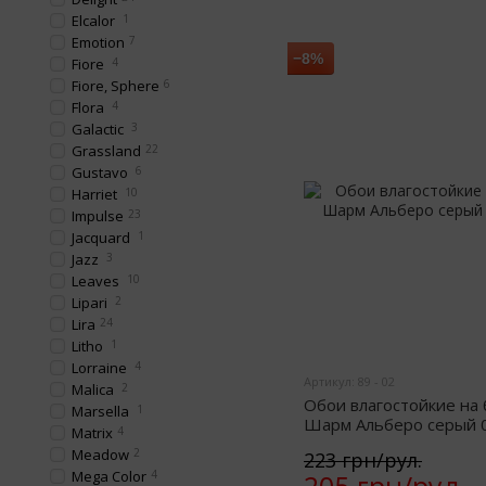
Elcalor
1
Emotion
7
−8%
Fiore
4
Fiore, Sphere
6
Flora
4
Galactic
3
Grassland
22
Gustavo
6
Harriet
10
Impulse
23
Jacquard
1
Jazz
3
Leaves
10
Lipari
2
Lira
24
Litho
1
Lorraine
4
Артикул: 89 - 02
Malica
2
Обои влагостойкие на
Marsella
1
Шарм Альберо серый 0,
Matrix
4
Meadow
2
223 грн/рул.
Mega Color
4