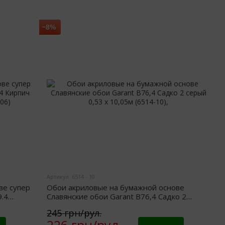
−8%
Артикул: 6514 - 10
ве супер
Обои акриловые на бумажной основе
.4
Славянские обои Garant B76,4 Садко 2
522-06)
серый 0,53 х 10,05м (6514-10),
245 грн/рул.