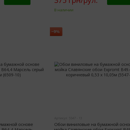
375 грн/рул.
Купить
Купить
В наличии
−9%
Артикул: 5547 - 13
умажной основе
Обои виниловые на бумажной осно
a B64,4 Марсель
мойка Славянские обои Expromt B49