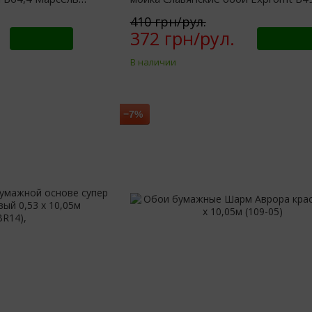
509-10)
Ратуша коричневый 0,53 х 10,05м (
410 грн/рул.
372 грн/рул.
Купить
Купить
В наличии
−7%