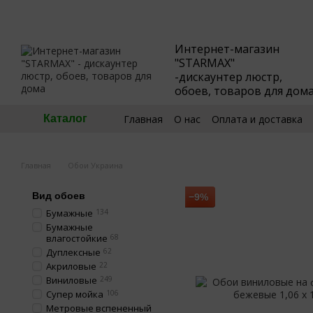
Перейти к основному контенту
Интернет-магазин
"STARMAX"
-дискаунтер люстр,
обоев, товаров для дом
Главная
О нас
Оплата и доставка
Каталог
🧮Калькулятор обоев
Пользовател
Главная
Обои Украина
Вид обоев
−9%
Бумажные
134
Бумажные
влагостойкие
68
Дуплексные
62
Акриловые
22
Виниловые
249
Супер мойка
106
Метровые вспененный