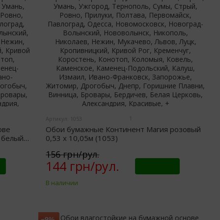
1
Артикул: 1053
ове
Обои бумажные Континент Магия розовый
а белый
0,53 х 10,05м (1053)
156 грн/рул.
144 грн/рул.
Купить
В наличии
−9%