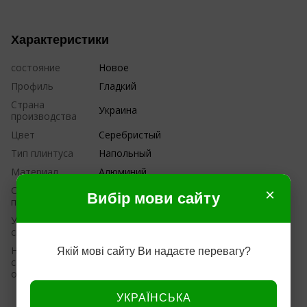
Характеристики
состояние
Новое
Профиль
Гладкий
Страна
Украина
производства
Цвет
Серебристый
Тип плинтуса
Напольный
Материал
Алюминий
Страна
×
Украина
Вибір мови сайту
производитель
Устойчивость к
Нет
свету
На
Якій мові сайту Ви надаєте перевагу?
самоклеящейся
Нет
основе
УКРАЇНСЬКА