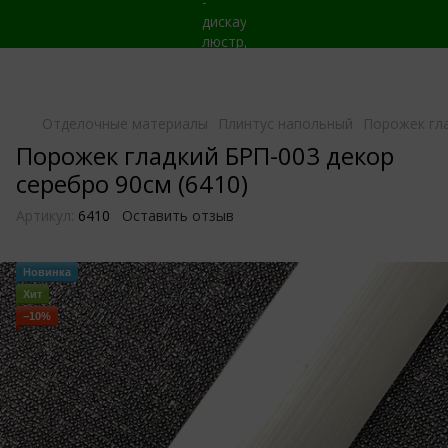
Отделочные материалы
Плинтус напольный
Порожек гла
Порожек гладкий БРП-003 декор
серебро 90см (6410)
Артикул:
6410
Оставить отзыв
Новинка
Хит
−10%