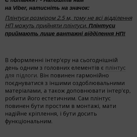
Є питання? - Напишіть нам
на Viber, натисніть на значок:
Плінтуси розміром 2.5 м, тому не всі відділення
НП можуть прийняти плінтуси.
Плінтуси
приймають лише вантажні відділення НП!
В оформленні інтер'єру на сьогоднішній
день одним з головних елементів є
плінтус
для підлоги
. Він повинен гармонійно
поєднуватися з іншими оздоблювальними
матеріалами, а також доповнювати інтер'єр,
робити його естетичним. Сам плінтус
повинен бути простим в монтажі, мати
надійне кріплення, і бути досить
функціональним.