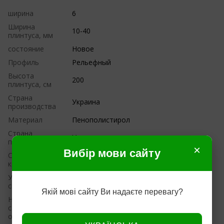
ширина
6
Ширина
10-40
плинтуса, мм
состояние
Новое
Профиль
Рельефный
Высота
200
плинтуса, см
Страна
Украина
производства
Материал
Пенополистирол
Страна
Украина
производитель
×
Вибір мови сайту
Способ
Потолочный
крепления
Устойчивость к
Нет
свету
Якій мові сайту Ви надаєте перевагу?
На
самоклеящейся
Нет
основе