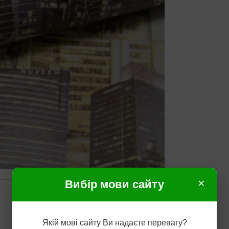
×
Вибір мови сайту
Якій мові сайту Ви надаєте перевагу?