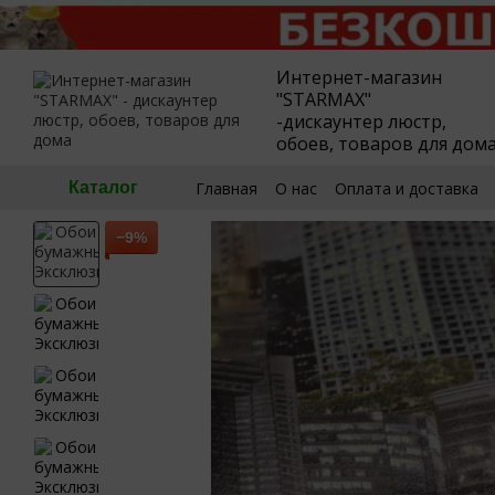
Перейти к основному контенту
Интернет-магазин
"STARMAX"
-дискаунтер люстр,
обоев, товаров для дом
Главная
О нас
Оплата и доставка
Каталог
🧮Калькулятор обоев
Пользовател
−9%