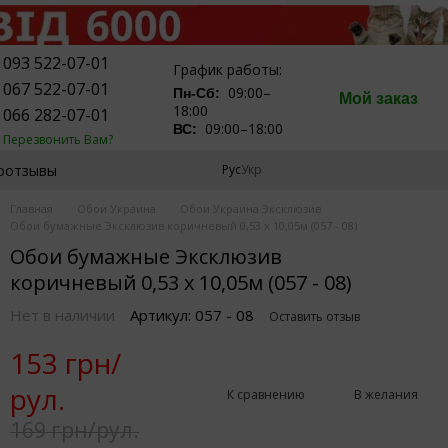
093 522-07-01
График работы:
067 522-07-01
09:00–
Пн-Сб:
Мой заказ
18:00
066 282-07-01
09:00–18:00
ВС:
Перезвонить Вам?
оотзывы
Рус
Укр
Главная
Обои Украина
Обои Украина Эксклюзив
Обои бумажные Эксклюзив коричневый 0,53 х 10,05м (057 - 08)
Обои бумажные Эксклюзив
коричневый 0,53 х 10,05м (057 - 08)
Нет в наличии
Артикул: 057 - 08
Оставить отзыв
153 грн/
рул.
К сравнению
В желания
169 грн/рул.