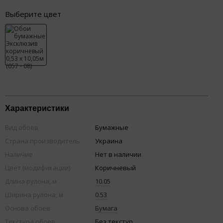
Выберите цвет
Характеристики
Вид обоев
Бумажные
Страна производитель
Украина
Наличие
Нет в наличии
Цвет (модификации)
Коричневый
Длина рулона, м
10.05
Ширина рулона, м
0.53
Основа обоев
Бумага
Текстура обоев
Без текстур