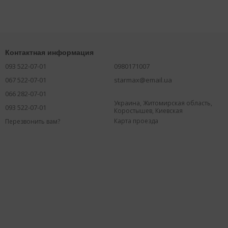
Контактная информация
093 522-07-01
0980171007
067 522-07-01
starmax@email.ua
066 282-07-01
Украина, Житомирская область,
093 522-07-01
Коростышев, Киевская
Карта проезда
Перезвонить вам?