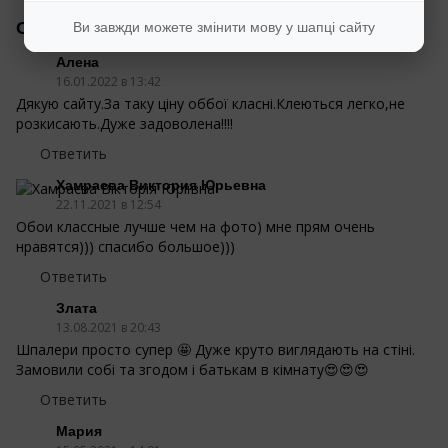
Отзывы
Ви завжди можете змінити мову у шапці сайту
5
Алена
16.01.2022 в 13:42
Дякую сайту.За таку ціну оббої класні.Клеються легко,не
розкисають.Дуже задоволена!!!!
Ответить
Хамраева Виктория Юрьевна
22.11.2021 в 12:54
Обои классные лучше чем на фото) мне прям очень
нравятся))) спасибо большое)))
Ответить
Злата
13.08.2021 в 20:43
Шпалери просто супер 🤩 Дуже круто виглядають на стіні.
Замовили собі та згодом і батькам в кімнату😍😍😍
Ответить
Мария