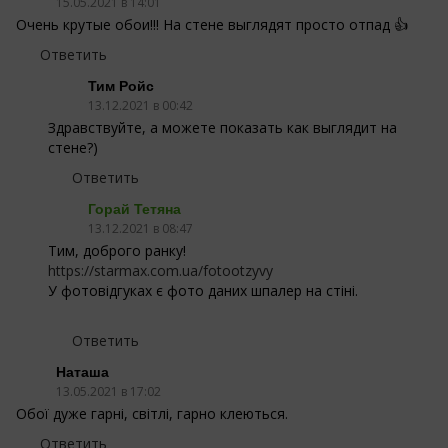
15.05.2021 в 14:01
Очень крутые обои!!! На стене выглядят просто отпад 👍
Ответить
Тим Ройс
13.12.2021 в 00:42
Здравствуйте, а можете показать как выглядит на
стене?)
Ответить
Горай Тетяна
13.12.2021 в 08:47
Тим, доброго ранку!
https://starmax.com.ua/fotootzyvy
У фотовідгуках є фото даних шпалер на стіні.
Ответить
Наташа
13.05.2021 в 17:02
Обої дуже гарні, світлі, гарно клеються.
Ответить