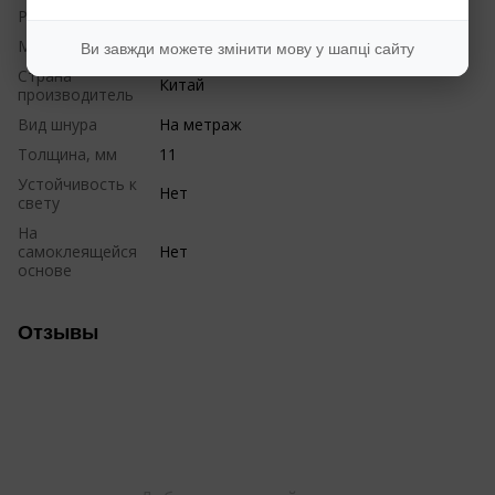
Рисунок
Однотонные
Материал
Текстиль
Ви завжди можете змінити мову у шапці сайту
Страна
Китай
производитель
Вид шнура
На метраж
Толщина, мм
11
Устойчивость к
Нет
свету
На
самоклеящейся
Нет
основе
Отзывы