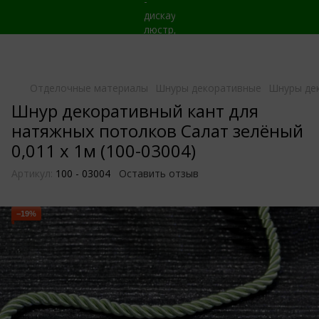
Отделочные материалы
Шнуры декоративные
Шнуры де
Шнур декоративный кант для
натяжных потолков Салат зелёный
0,011 х 1м (100-03004)
Артикул:
100 - 03004
Оставить отзыв
−19%