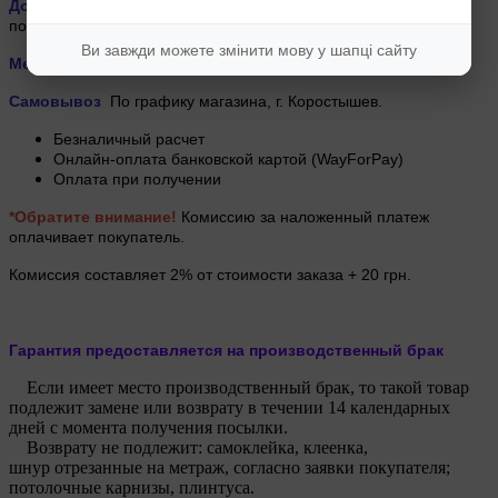
Доставка "Укрпочтой"
до 12 дней
,
ограничение по длине
посылки 70 см по тарифам оператора.
Ви завжди можете змінити мову у шапці сайту
Meest ПОЧТА 2-3 дня
Самовывоз
По графику магазина, г.
Коростышев.
Безналичный расчет
Онлайн-оплата банковской картой (WayForPay)
Оплата при получении
*Обратите внимание!
Комиссию за наложенный платеж
оплачивает покупатель.
Комиссия составляет 2% от стоимости заказа + 20 грн.
Гарантия предоставляется на производственный брак
Если имеет место производственный брак, то такой товар
подлежит замене или возврату в течении 14 календарных
дней с момента получения посылки.
Возврату не подлежит: самоклейка, клеенка,
шнур отрезанные на метраж, согласно заявки покупателя;
потолочные карнизы, плинтуса.