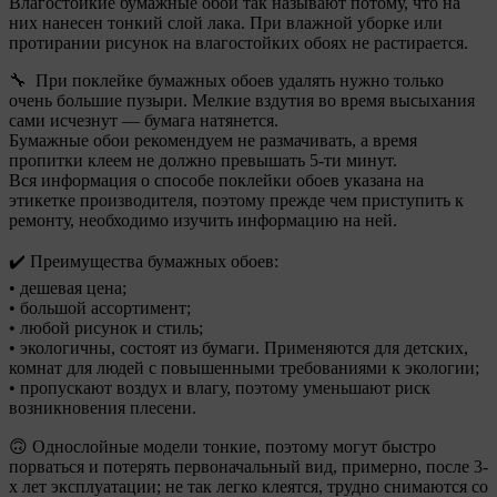
Влагостойкие бумажные обои так называют потому, что на
них нанесен тонкий слой лака. При влажной уборке или
протирании рисунок на влагостойких обоях не растирается.
🔧 При поклейке бумажных обоев удалять нужно только
очень большие пузыри. Мелкие вздутия во время высыхания
сами исчезнут — бумага натянется.
Бумажные обои рекомендуем не размачивать, а время
пропитки клеем не должно превышать 5-ти минут.
Вся информация о способе поклейки обоев указана на
этикетке производителя, поэтому прежде чем приступить к
ремонту, необходимо изучить информацию на ней.
✔️ Преимущества бумажных обоев:
• дешевая цена;
• большой ассортимент;
• любой рисунок и стиль;
• экологичны, состоят из бумаги. Применяются для детских,
комнат для людей с повышенными требованиями к экологии;
• пропускают воздух и влагу, поэтому уменьшают риск
возникновения плесени.
🙃 Однослойные модели тонкие, поэтому могут быстро
порваться и потерять первоначальный вид, примерно, после 3-
х лет эксплуатации; не так легко клеятся, трудно снимаются со