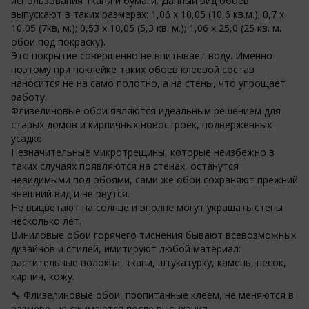
использования ткани и бумаги. Данный вид обоев
выпускают в таких размерах: 1,06 х 10,05 (10,6 кв.м.); 0,7 х
10,05 (7кв, м.); 0,53 х 10,05 (5,3 кв. м.); 1,06 х 25,0 (25 кв. м.
обои под покраску).
Это покрытие совершенно не впитывает воду. Именно
поэтому при поклейке таких обоев клеевой состав
наносится не на само полотно, а на стены, что упрощает
работу.
Флизелиновые обои являются идеальным решением для
старых домов и кирпичных новостроек, подверженных
усадке.
Незначительные микротрещины, которые неизбежно в
таких случаях появляются на стенах, останутся
невидимыми под обоями, сами же обои сохраняют прежний
внешний вид и не рвутся.
Не выцветают на солнце и вполне могут украшать стены
несколько лет.
Виниловые обои горячего тиснения бывают всевозможных
дизайнов и стилей, имитируют любой материал:
растительные волокна, ткани, штукатурку, камень, песок,
кирпич, кожу.
🔧 Флизелиновые обои, пропитанные клеем, не меняются в
размере, не сжимаются после высыхания.