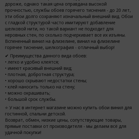
дороже, однако такая цена оправдана высокой
прочностью, службы обоев горячего тиснения - до 20 лет,
эти обои долго сохраняют изначальный внешний вид. Обои
с гладкой структурой часто имитируют добавление
шелковой нити, но такой вариант не подходит для
неровных стен, по сколько подчеркивает все их изъяны.
Вспененный винил на флизелине, винил на флизелине
горячее тиснение, шелкография - отличный выбор!
✔ Преимущества данного вида обоев:
• легко и удобно клеятся;
• имеют красивый внешний вид;
• плотная, добротная структура;
• хорошо скрывают недостатки стены;
• клей наносить только на стену;
• можно окрашивать;
• большой срок службы.
⭐ У нас в интернет магазине можно купить обои винил для
гостинной, спальни детской.
Возврат, обмен, низкие цены, сопутствующие товары,
прямые поставки от производителя - мы делаем всё для
удачной покупки!