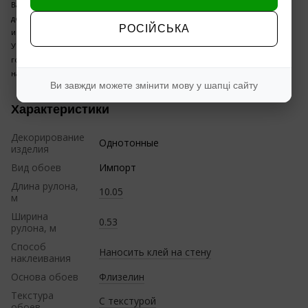
Вам купить обои недорого, недорогие обои для кухни, зала, гостиной,
детской, прихожей, коридора! Купить хорошие обои недорого, в
РОСІЙСЬКА
интернет- магазине дешево, - это к нам !
У нас лучшая цена на обои вспененный винил, флизелин, флизелин
горячее тиснение (шелкография) только проверенные дизайны
напрямую со склада производителя.
Ви завжди можете змінити мову у шапці сайту
Характеристики
Декорирование
Однотонные
изделия
Вид обоев
Импорт
Длина рулона,
10.05
м
Ширина
0.53
рулона, м
Способ
Наносить клей на стену
наклеивания
Основа обоев
Флизелин
Текстура
С текстурой
обоев