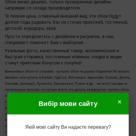
Обои винил дёшево, только проверенные дизайны
напрямую со склада производителя.
🚀 Низкая цена, отменный внешний вид, эти обои будут
долгие годы радовать Вас на стенах прихожей, гостинной,
детской, коридора, зала.
Просто определитесь с дизайном и рисунком, а наш
специалист поможет Вам с выбором!
Реальные фото, качественный товар, молниеносная и
быстрая отправка, постоянные новинки, скидки и акции
станут приятным бонусом к покупке!
Виниловые обои по отзывам - лучшие обои на рынке Украины! Их можно
заказать или купить в Киеве, Одессе, Житомире, Харькове, Львове, Днепр,
Полтава, Донецке, Луганске, Запорожье, Ровно и др. - во всех городах и
населенных пунктах, но лучше всего это делать комфортно- купить обои,
люстры, купить самоклейку, купить панели декоративные, панно для
×
стен, картины в нашем интернет-магазине. У нас очень хорошие,
Вибір мови сайту
реальные отзывы, обзоры, самые выгодные цены, очень дешево, самые
последние коллекции, от известных производителей и надежных
поставщиков. Здесь, по отзывам, самый быстрый способ доставки,
отделочные материалы, обои для стен, материалы для ремонта,
Якій мові сайту Ви надаєте перевагу?
строительства, обои на стену высокого качества! Наши цены позволят