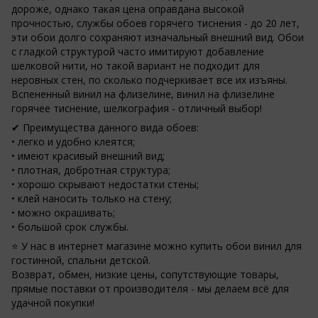
дороже, однако такая цена оправдана высокой
прочностью, службы обоев горячего тиснения - до 20 лет,
эти обои долго сохраняют изначальный внешний вид. Обои
с гладкой структурой часто имитируют добавление
шелковой нити, но такой вариант не подходит для
неровных стен, по сколько подчеркивает все их изъяны.
Вспененный винил на флизелине, винил на флизелине
горячее тиснение, шелкография - отличный выбор!
✔ Преимущества данного вида обоев:
• легко и удобно клеятся;
• имеют красивый внешний вид;
• плотная, добротная структура;
• хорошо скрывают недостатки стены;
• клей наносить только на стену;
• можно окрашивать;
• большой срок службы.
⭐ У нас в интернет магазине можно купить обои винил для
гостинной, спальни детской.
Возврат, обмен, низкие цены, сопутствующие товары,
прямые поставки от производителя - мы делаем всё для
удачной покупки!