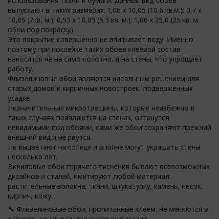
использования ткани и бумаги. Данный вид обоев
выпускают в таких размерах: 1,06 х 10,05 (10,6 кв.м.); 0,7 х
10,05 (7кв, м.); 0,53 х 10,05 (5,3 кв. м.); 1,06 х 25,0 (25 кв. м.
обои под покраску).
Это покрытие совершенно не впитывает воду. Именно
поэтому при поклейке таких обоев клеевой состав
наносится не на само полотно, а на стены, что упрощает
работу.
Флизелиновые обои являются идеальным решением для
старых домов и кирпичных новостроек, подверженных
усадке.
Незначительные микротрещины, которые неизбежно в
таких случаях появляются на стенах, останутся
невидимыми под обоями, сами же обои сохраняют прежний
внешний вид и не рвутся.
Не выцветают на солнце и вполне могут украшать стены
несколько лет.
Виниловые обои горячего тиснения бывают всевозможных
дизайнов и стилей, имитируют любой материал:
растительные волокна, ткани, штукатурку, камень, песок,
кирпич, кожу.
🔧 Флизелиновые обои, пропитанные клеем, не меняются в
размере, не сжимаются после высыхания.