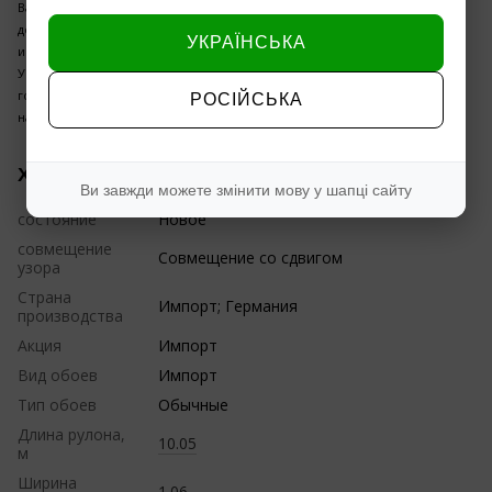
Вам купить обои недорого, недорогие обои для кухни, зала, гостиной,
детской, прихожей, коридора! Купить хорошие обои недорого, в
УКРАЇНСЬКА
интернет- магазине дешево, - это к нам !
У нас лучшая цена на обои вспененный винил, флизелин, флизелин
горячее тиснение (шелкография) только проверенные дизайны
РОСІЙСЬКА
напрямую со склада производителя.
Характеристики
Ви завжди можете змінити мову у шапці сайту
состояние
Новое
совмещение
Совмещение со сдвигом
узора
Страна
Импорт; Германия
производства
Акция
Импорт
Вид обоев
Импорт
Тип обоев
Обычные
Длина рулона,
10.05
м
Ширина
1.06