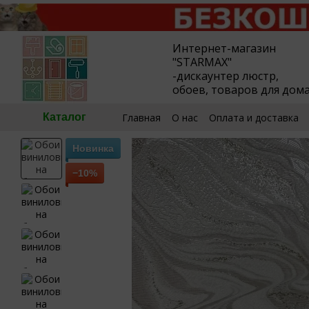
Перейти к основному контенту
Интернет-магазин
"STARMAX"
-дискаунтер люстр,
обоев, товаров для дом
Главная
О нас
Оплата и доставка
Каталог
🧮Калькулятор обоев
Пользовател
Новинка
−10%