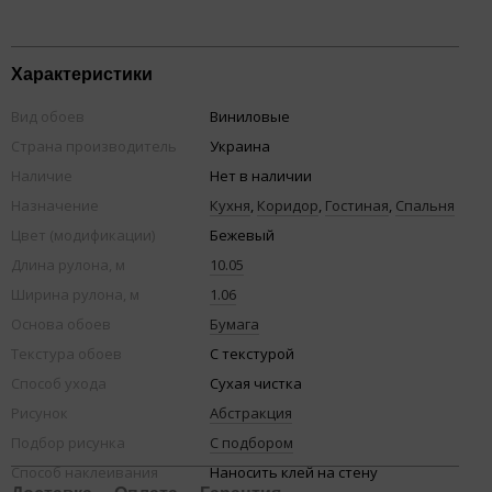
Характеристики
Вид обоев
Виниловые
Страна производитель
Украина
Наличие
Нет в наличии
Назначение
Кухня
,
Коридор
,
Гостиная
,
Спальня
Цвет (модификации)
Бежевый
Длина рулона, м
10.05
Ширина рулона, м
1.06
Основа обоев
Бумага
Текстура обоев
С текстурой
Способ ухода
Сухая чистка
Рисунок
Абстракция
Подбор рисунка
С подбором
Способ наклеивания
Наносить клей на стену