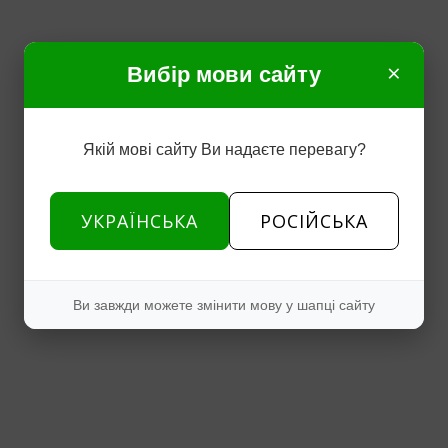
×
Вибір мови сайту
Якій мові сайту Ви надаєте перевагу?
УКРАЇНСЬКА
РОСІЙСЬКА
Ви завжди можете змінити мову у шапці сайту