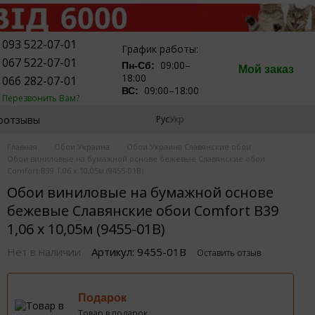
093 522-07-01
График работы:
067 522-07-01
09:00–
Пн-Сб:
Мой заказ
18:00
066 282-07-01
09:00–18:00
ВС:
Перезвонить Вам?
оотзывы
Рус
Укр
Главная
Обои Украина
Обои Украина Славянские обои
Обои виниловые на бумажной основе бежевые Славянские обои
Comfort В39 1,06 х 10,05м (9455-01В)
Обои виниловые на бумажной основе
бежевые Славянские обои Comfort В39
1,06 х 10,05м (9455-01В)
Нет в наличии
Артикул: 9455-01В
Оставить отзыв
Подарок
Товар в подарок