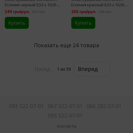
Ессения черный 0,53 х 10,05м
Ессения красный 0,53 х 10,05м
(1270)
(1271)
144 грн/рул.
157 грн
153 грн/рул.
165 грн
Купить
Купить
Показать еще 24 товара
Назад
Вперед
1
из 59
093 522-07-01
067 522-07-01
066 282-07-01
093 522-07-01
Контакты