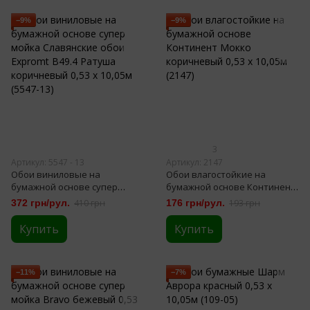
−9%
−9%
3
Артикул: 5547 - 13
Артикул: 2147
Обои виниловые на
Обои влагостойкие на
бумажной основе супер
бумажной основе Континент
мойка Славянские обои
Мокко коричневый 0,53 х
372 грн/рул.
410 грн
176 грн/рул.
193 грн
Expromt B49.4 Ратуша
10,05м (2147)
коричневый 0,53 х 10,05м
Купить
Купить
(5547-13)
−11%
−7%