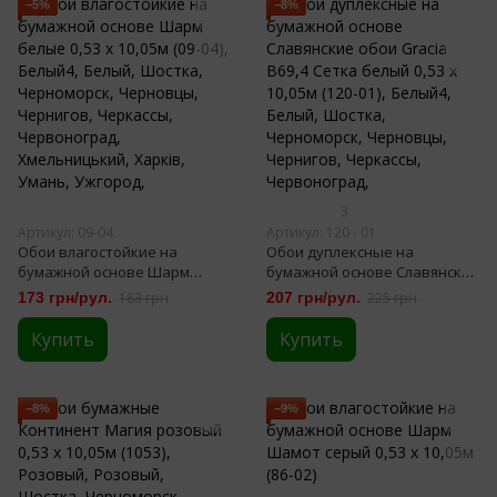
−5%
−8%
3
Артикул: 09-04
Артикул: 120 - 01
Обои влагостойкие на
Обои дуплексные на
бумажной основе Шарм
бумажной основе Славянские
белые 0,53 х 10,05м (09-04)
обои Gracia В69,4 Сетка
173 грн/рул.
183 грн
207 грн/рул.
225 грн
белый 0,53 х 10,05м (120-01)
Купить
Купить
−8%
−9%