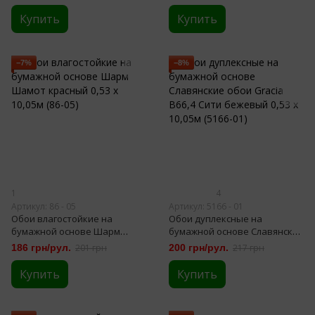
10,05м (86-01)
Купить
Купить
−7%
−8%
1
4
Артикул: 86 - 05
Артикул: 5166 - 01
Обои влагостойкие на
Обои дуплексные на
бумажной основе Шарм
бумажной основе Славянские
Шамот красный 0,53 х 10,05м
обои Gracia В66,4 Сити
186 грн/рул.
201 грн
200 грн/рул.
217 грн
(86-05)
бежевый 0,53 х 10,05м (5166-
01)
Купить
Купить