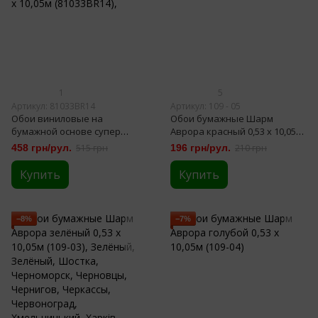
1
5
Артикул: 81033BR14
Артикул: 109 - 05
Обои виниловые на
Обои бумажные Шарм
бумажной основе супер
Аврора красный 0,53 х 10,05м
мойка Bravo бежевый 0,53 х
(109-05)
458 грн/рул.
515 грн
196 грн/рул.
210 грн
10,05м (81033BR14),
Купить
Купить
−8%
−7%