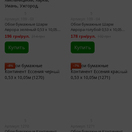
5
5
Артикул: 109 - 03
Артикул: 109 - 04
Обои бумажные Шарм
Обои бумажные Шарм
Аврора зелёный 0,53 х 10,05м
Аврора голубой 0,53 х 10,05м
(109-03)
(109-04)
196 грн/рул.
214 грн
178 грн/рул.
192 грн
Купить
Купить
−8%
−7%
5
5
Артикул: 1270
Артикул: 1271
Обои бумажные Континент
Обои бумажные Континент