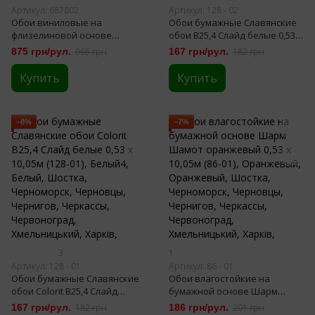
Артикул: 687802
Артикул: 128 - 02
Обои виниловые на
Обои бумажные Славянские
флизелиновой основе
обои B25,4 Слайд белые 0,53 х
бежевые 1,06 х 10,05м (687802)
10,05м (128-02)
875 грн/рул.
965 грн
167 грн/рул.
182 грн
Купить
Купить
−8%
−7%
3
1
Артикул: 128 - 01
Артикул: 86 - 01
Обои бумажные Славянские
Обои влагостойкие на
обои Colorit В25,4 Слайд
бумажной основе Шарм
белые 0,53 х 10,05м (128-01)
Шамот оранжевый 0,53 х
167 грн/рул.
182 грн
186 грн/рул.
201 грн