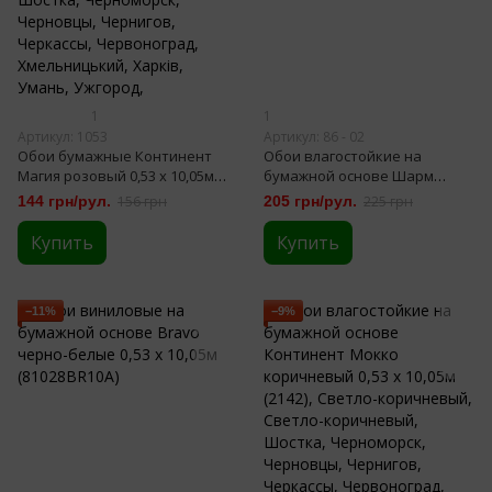
1
1
Артикул: 1053
Артикул: 86 - 02
Обои бумажные Континент
Обои влагостойкие на
Магия розовый 0,53 х 10,05м
бумажной основе Шарм
(1053)
Шамот серый 0,53 х 10,05м
144 грн/рул.
156 грн
205 грн/рул.
225 грн
(86-02)
Купить
Купить
−11%
−9%