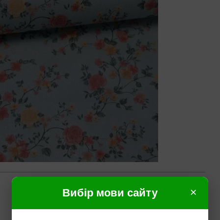
×
Вибір мови сайту