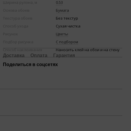
Ширина рулона, м
0.53
Основа обоев
Бумага
Текстура обоев
Без текстур
Способ ухода
Сухая чистка
Рисунок
Цветы
Подбор рисунка
С подбором
Способ наклеивания
Наносить клей на обои и на стену
Доставка
Оплата
Гарантия
Поделиться в соцсетях