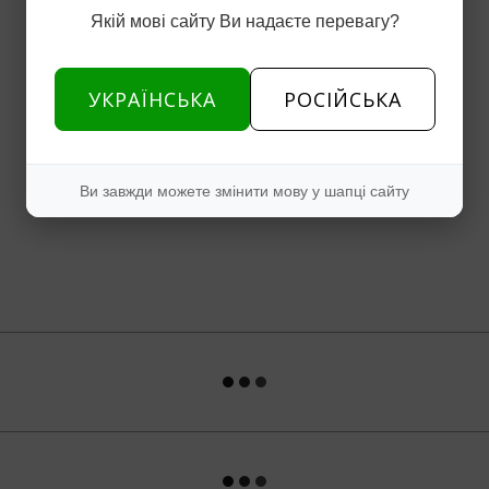
Якій мові сайту Ви надаєте перевагу?
УКРАЇНСЬКА
РОСІЙСЬКА
Ви завжди можете змінити мову у шапці сайту