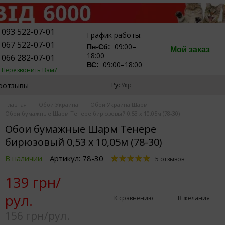
093 522-07-01
График работы:
067 522-07-01
09:00–
Пн-Сб:
Мой заказ
18:00
066 282-07-01
09:00–18:00
ВС:
Перезвонить Вам?
оотзывы
Рус
Укр
Главная
Обои Украина
Обои Украина Шарм
Обои бумажные Шарм Тенере бирюзовый 0,53 х 10,05м (78-30)
Обои бумажные Шарм Тенере
бирюзовый 0,53 х 10,05м (78-30)
В наличии
Артикул: 78-30
5 отзывов
139 грн/
рул.
К сравнению
В желания
156 грн/рул.