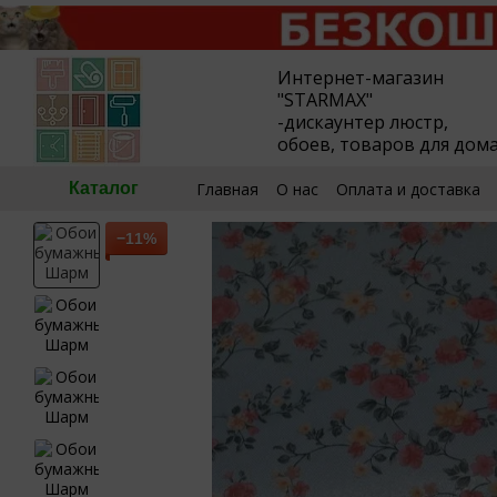
Перейти к основному контенту
Интернет-магазин
"STARMAX"
-дискаунтер люстр,
обоев, товаров для дом
Главная
О нас
Оплата и доставка
Каталог
🧮Калькулятор обоев
Пользовател
−11%