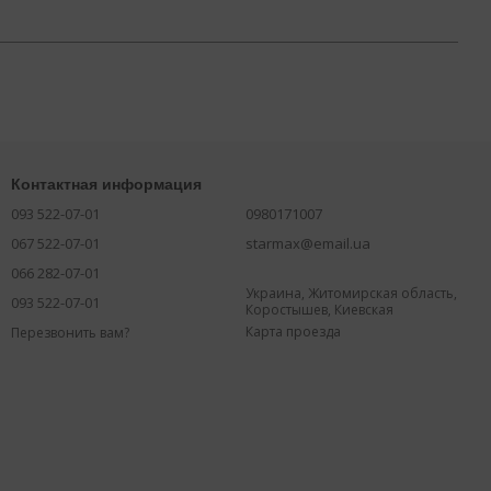
Контактная информация
093 522-07-01
0980171007
067 522-07-01
starmax@email.ua
066 282-07-01
Украина, Житомирская область,
093 522-07-01
Коростышев, Киевская
Карта проезда
Перезвонить вам?