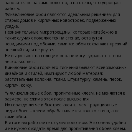
наносится не на само полотно, а на стены, что упрощает
работу.
Флизелиновые обои являются идеальным решением для
старых домов и кирпичных новостроек, подверженных
усадке.
Незначительные микротрещины, которые неизбежно в
таких случаях появляются на стенах, останутся
невидимыми под обоями, сами же обои сохраняют прежний
внешний вид и не рвутся.
Не выцветают на солнце и вполне могут украшать стены
несколько лет.
Виниловые обои горячего тиснения бывают всевозможных
дизайнов и стилей, имитируют любой материал:
растительные волокна, ткани, штукатурку, камень, песок,
кирпич, кожу.
🔧 Флизелиновые обои, пропитанные клеем, не меняются в
размере, не сжимаются после высыхания.
Их гораздо легче и быстрее клеить, чем традиционные
виды обоев – клеем обрабатывается только стена, а не
сами обои.
В итоге вы работаете с сухим полотном. Это очень удобно
и не нужно ожидать время для пропитывания обоев клеем.