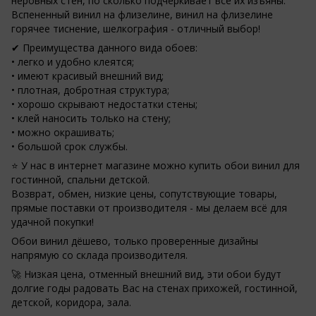
неровных стен, по сколько подчеркивает все их изъяны.
Вспененный винил на флизелине, винил на флизелине
горячее тиснение, шелкография - отличный выбор!
✔ Преимущества данного вида обоев:
• легко и удобно клеятся;
• имеют красивый внешний вид;
• плотная, добротная структура;
• хорошо скрывают недостатки стены;
• клей наносить только на стену;
• можно окрашивать;
• большой срок службы.
⭐ У нас в интернет магазине можно купить обои винил для
гостинной, спальни детской.
Возврат, обмен, низкие цены, сопутствующие товары,
прямые поставки от производителя - мы делаем всё для
удачной покупки!
Обои винил дёшево, только проверенные дизайны
напрямую со склада производителя.
🚀 Низкая цена, отменный внешний вид, эти обои будут
долгие годы радовать Вас на стенах прихожей, гостинной,
детской, коридора, зала.