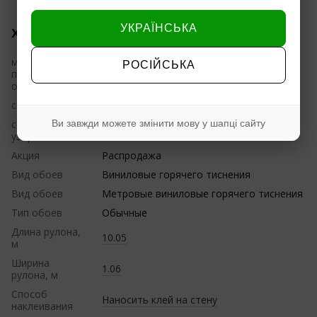
УКРАЇНСЬКА
Характеристики
материал
РОСІЙСЬКА
покрытия
Винил
обоев
состояние
Новое
совмещение
Ви завжди можете змінити мову у шапці сайту
Совмещение со сдвигом
узора
Акция
Распродажа
Вид обоев
Виниловые горячего тиснения
Вид обоев
Метровые виниловые горячего тиснения
Тип обоев
Обычные
Длина рулона,
10.05
м
Ширина
1.06
рулона, м
Способ
Наносить клей на стену
наклеивания