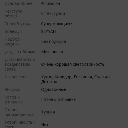
Основа обоев
Флизелин
Текстура
С текстурой
обоев
Способ ухода
Супермоющиеся
Колекція
SEYYAH
Подбор
Без подбора
рисунка
уход за обоями
Моющиеся
устойчивость к
воздействию
Очень хорошая светостойкость
света
Назначение
Кухня, Коридор, Гостиная, Спальня,
Детская
Рисунок
Однотонные
Готов к
Готов к отправке
отправке
Страна
Турция
производитель
Устойчивость к
Нет
свету