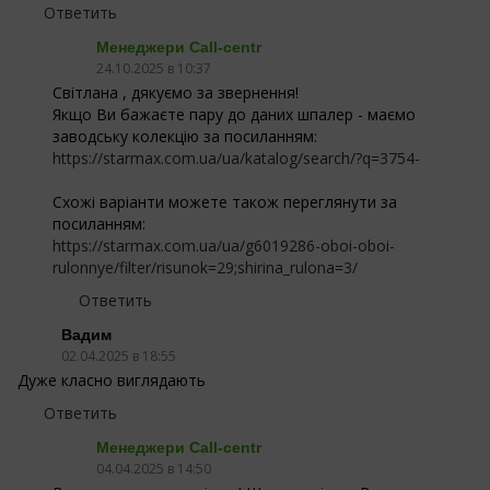
Ответить
Менеджери Call-centr
24.10.2025 в 10:37
Світлана , дякуємо за звернення!
Якщо Ви бажаєте пару до даних шпалер - маємо
заводську колекцію за посиланням:
https://starmax.com.ua/ua/katalog/search/?q=3754-
Схожі варіанти можете також переглянути за
посиланням:
https://starmax.com.ua/ua/g6019286-oboi-oboi-
rulonnye/filter/risunok=29;shirina_rulona=3/
Ответить
Вадим
02.04.2025 в 18:55
Дуже класно виглядають
Ответить
Менеджери Call-centr
04.04.2025 в 14:50