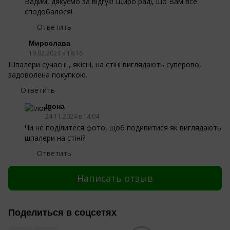
Вадим, дякуємо за відгук! Щиро раді, що Вам все
сподобалося!
Ответить
Мирослава
19.02.2024 в 16:16
Шпалери сучасні , якісні, на стіні виглядають суперово,
задоволена покупкою.
Ответить
Ілона
24.11.2024 в 14:04
Чи не поділитеся фото, щоб подивитися як виглядають
шпалери на стіні?
Ответить
Написать отзыв
Поделиться в соцсетях