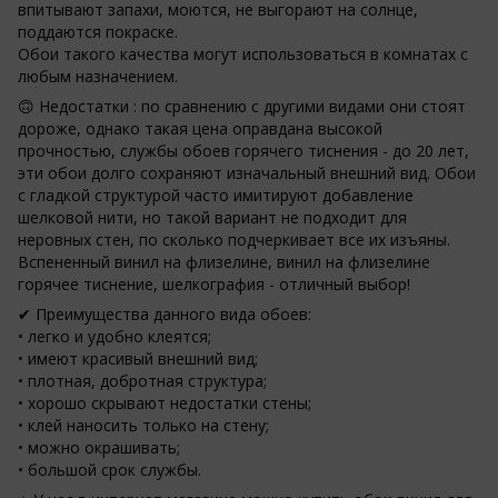
впитывают запахи, моются, не выгорают на солнце,
поддаются покраске.
Обои такого качества могут использоваться в комнатах с
любым назначением.
🙃 Недостатки : по сравнению с другими видами они стоят
дороже, однако такая цена оправдана высокой
прочностью, службы обоев горячего тиснения - до 20 лет,
эти обои долго сохраняют изначальный внешний вид. Обои
с гладкой структурой часто имитируют добавление
шелковой нити, но такой вариант не подходит для
неровных стен, по сколько подчеркивает все их изъяны.
Вспененный винил на флизелине, винил на флизелине
горячее тиснение, шелкография - отличный выбор!
✔ Преимущества данного вида обоев:
• легко и удобно клеятся;
• имеют красивый внешний вид;
• плотная, добротная структура;
• хорошо скрывают недостатки стены;
• клей наносить только на стену;
• можно окрашивать;
• большой срок службы.