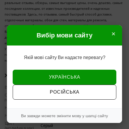
реальные отзывы, обзоры, самые выгодные цены, очень дешево, самые
последние коллекции, от известных производителей и надежных
поставщиков. Здесь, по отзывам, самый быстрый способ доставки,
отделочные материалы, обои для стен, материалы для ремонта,
строительства, обои на стену высокого качества! Наши цены позволят
Вам купить обои недорого, недорогие обои для кухни, зала, гостиной,
×
Вибір мови сайту
детской, прихожей, коридора! Купить хорошие обои недорого, в
интернет- магазине дешево, - это к нам !
У нас лучшая цена на обои вспененный винил, флизелин, флизелин
горячее тиснение (шелкография) только проверенные дизайны
Якій мові сайту Ви надаєте перевагу?
напрямую со склада производителя.
Характеристики
УКРАЇНСЬКА
Вид обоев
Виниловые
РОСІЙСЬКА
Страна
Украина
производитель
Наличие
Нет в наличии
Назначение
Кухня
,
Коридор
,
Гостиная
,
Спальня
Ви завжди можете змінити мову у шапці сайту
Цвет
Серый
(модификации)