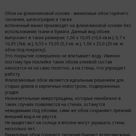
Обои на флизелиновой основе - виниловые обои горячего
тиснения, шелкография а также
вспененный винил производят на флизелиновой основе без
использования ткани и бумаги. Данный вид обоев
выпускают в таких размерах: 1,06 х 10,05 (10,6 кв.м.); 0,7 х
10,05 (7кв, м.); 0,53 х 10,05 (5,3 кв. м.); 1,06 х 25,0 (25 кв. м.
обои под покраску).
Это покрытие совершенно не впитывает воду. Именно
поэтому при поклейке таких обоев клеевой состав
наносится не на само полотно, а на стены, что упрощает
работу.
Флизелиновые обои являются идеальным решением для
старых домов и кирпичных новостроек, подверженных
усадке.
Незначительные микротрещины, которые неизбежно в
таких случаях появляются на стенах, останутся
невидимыми под обоями, сами же обои сохраняют прежний
внешний вид и не рвутся.
Не выцветают на солнце и вполне могут украшать стены
несколько лет.
Виниловые обои горячего тиснения бывают всевозможных