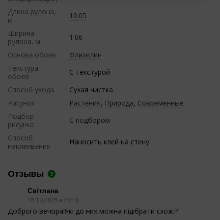
Длина рулона,
10.05
м
Ширина
1.06
рулона, м
Основа обоев
Флизелин
Текстура
С текстурой
обоев
Способ ухода
Сухая чистка
Рисунок
Растения
,
Природа
,
Современные
Подбор
С подбором
рисунка
Способ
Наносить клей на стену
наклеивания
Отзывы
3
Світлана
18.10.2025 в 23:18
Доброго вечора!Які до них можна підібрати схожі?