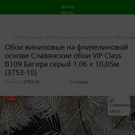
Обои Украина
Обои Украина Славянские обои
Обои вини
Обои виниловые на флизелиновой
основе Славянские обои VIP Class
В109 Багира серый 1,06 х 10,05м
(3753-10)
Артикул:
3753-10
3 отзыва
−15%