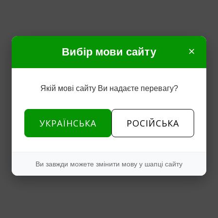
×
Вибір мови сайту
Якій мові сайту Ви надаєте перевагу?
УКРАЇНСЬКА
РОСІЙСЬКА
Ви завжди можете змінити мову у шапці сайту