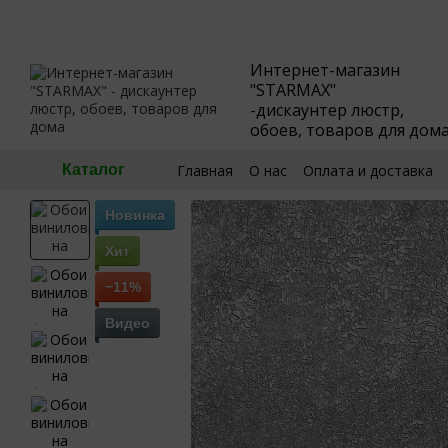
Перейти к основному контенту
Интернет-магазин
"STARMAX"
-дискаунтер люстр,
обоев, товаров для дом
Главная
О нас
Оплата и доставка
Каталог
🧮Калькулятор обоев
Пользовател
Новинка
Хит
−11%
Видео