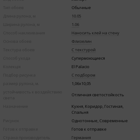
Тип обоев
Обычные
Длина рулона, м
10.05
Ширина рулона, м
1.06
Способ наклеивания
Наносить клей на стену
Основа обоев
Флизелин
Текстура обоев
С текстурой
Способ ухода
Супермоющиеся
Колекція
El Palacio
Подбор рисунка
С подбором
размер рулона, м.
1,06х10,05
устойчивость к воздействию
Отличная светостойкость
света
Назначение
Кухня, Коридор, Гостиная,
Спальня
Рисунок
Однотонные, Современные
Готов к отправке
Готов к отправке
Страна производитель
Германия