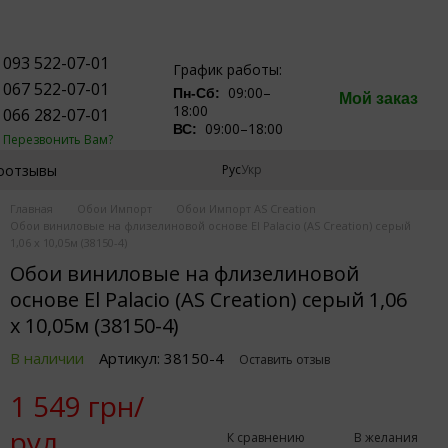
093 522-07-01
График работы:
067 522-07-01
09:00–
Пн-Сб:
Мой заказ
18:00
066 282-07-01
09:00–18:00
ВС:
Перезвонить Вам?
оотзывы
Рус
Укр
Главная
Обои Импорт
Обои Импорт AS Creation
Обои виниловые на флизелиновой основе El Palacio (AS Creation) серый
1,06 х 10,05м (38150-4)
Обои виниловые на флизелиновой
основе El Palacio (AS Creation) серый 1,06
х 10,05м (38150-4)
В наличии
Артикул: 38150-4
Оставить отзыв
1 549 грн/
рул.
К сравнению
В желания