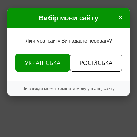
×
Вибір мови сайту
Якій мові сайту Ви надаєте перевагу?
УКРАЇНСЬКА
РОСІЙСЬКА
Ви завжди можете змінити мову у шапці сайту