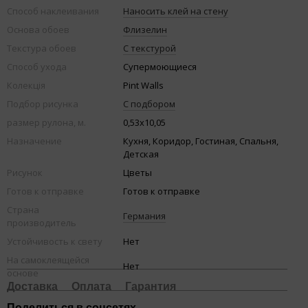
Способ наклеивания
Наносить клей на стену
Основа обоев
Флизелин
Текстура обоев
С текстурой
Способ ухода
Супермоющиеся
Колекція
Pint Walls
Подбор рисунка
С подбором
размер рулона, м.
0,53х10,05
Назначение
Кухня, Коридор, Гостиная, Спальня,
Детская
Рисунок
Цветы
Готов к отправке
Готов к отправке
Страна
Германия
производитель
Устойчивость к свету
Нет
На самоклеящейся
Нет
основе
Доставка
Оплата
Гарантия
Поделиться в соцсетях