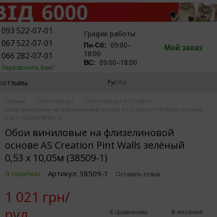
093 522-07-01
График работы:
067 522-07-01
09:00–
Пн-Сб:
Мой заказ
18:00
066 282-07-01
09:00–18:00
ВС:
Перезвонить Вам?
оотзывы
Рус
Укр
Главная
Обои Импорт
Обои Импорт AS Creation
Обои виниловые на флизелиновой основе AS Creation Pint Walls зелёный
0,53 х 10,05м (38509-1)
Обои виниловые на флизелиновой
основе AS Creation Pint Walls зелёный
0,53 х 10,05м (38509-1)
В наличии
Артикул: 38509-1
Оставить отзыв
1 021 грн/
рул.
К сравнению
В желания