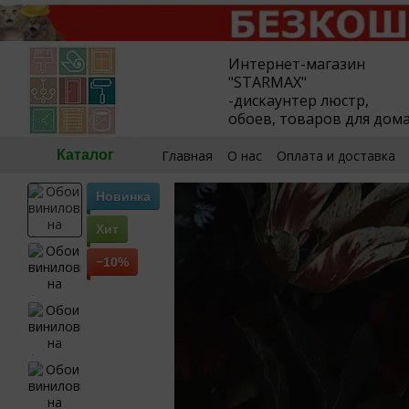
Перейти к основному контенту
Интернет-магазин
"STARMAX"
-дискаунтер люстр,
обоев, товаров для дом
Главная
О нас
Оплата и доставка
Каталог
🧮Калькулятор обоев
Пользовател
Новинка
Хит
−10%