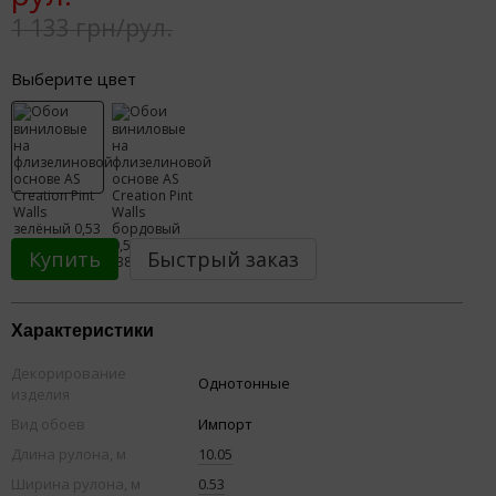
1 133 грн/рул.
Выберите цвет
Купить
Быстрый заказ
Характеристики
Декорирование
Однотонные
изделия
Вид обоев
Импорт
Длина рулона, м
10.05
Ширина рулона, м
0.53