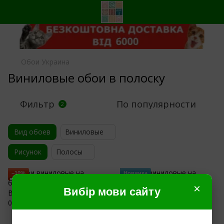
Обои Украина
Виниловые обои в полоску
Фильтр
По популярности
2
Вид обоев
Виниловые
Рисунок
Полосы
−10%
Новинка
−15%
×
Вибір мови сайту