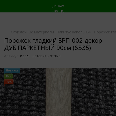
Отделочные материалы
Плинтус напольный
Порожек гл
Порожек гладкий БРП-002 декор
ДУБ ПАРКЕТНЫЙ 90см (6335)
Артикул:
6335
Оставить отзыв
Новинка
Хит
−9%