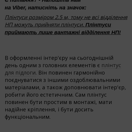
Є питання? - Напишіть нам
на Viber, натисніть на значок:
Плінтуси розміром 2.5 м, тому не всі відділення
НП можуть прийняти плінтуси.
Плінтуси
приймають лише вантажні відділення НП!
В оформленні інтер'єру на сьогоднішній
день одним з головних елементів є
плінтус
для підлоги
. Він повинен гармонійно
поєднуватися з іншими оздоблювальними
матеріалами, а також доповнювати інтер'єр,
робити його естетичним. Сам плінтус
повинен бути простим в монтажі, мати
надійне кріплення, і бути досить
функціональним.