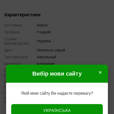
Характеристики
состояние
Новое
Профиль
Гладкий
Страна
Украина
производства
Цвет
Пепельно серый
Тип плинтуса
Напольный
Материал
Алюминий
Страна
×
Украина
Вибір мови сайту
производитель
Устойчивость к
Нет
свету
На
Якій мові сайту Ви надаєте перевагу?
самоклеящейся
Нет
основе
УКРАЇНСЬКА