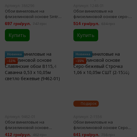
Артикул: 386296
Артикул: 1248-01
Обои виниловые на
Обои виниловые на
флизелиновой основе Sintra
флизелиновой основе серо-
Eddy черный 0,53 х 10,05м
бежевые Славянские обои
697 грн/рул.
747 грн
514 грн/рул.
634 грн
(386296)
VIP Class В188 Артур 1,06 х
10,05м (1248-01)
Купить
Купить
Новинка
Новинка
−11%
−15%
Подарок
Артикул: 9462-01
Артикул: 2-1556
Обои виниловые на
Обои виниловые на
флизелиновой основе
флизелиновой основе Серо-
Славянские обои В115,4
бежевый Строчка 1,06 х
412 грн/рул.
462 грн
641 грн/рул.
758 грн