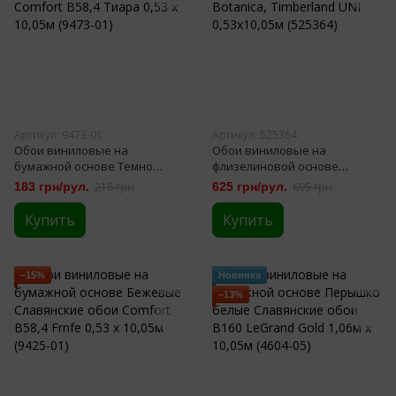
Артикул: 9473-01
Артикул: 525364
Обои виниловые на
Обои виниловые на
бумажной основе Темно
флизелиновой основе
Бежевые Славянские обои
Коричневые SINTRA Botanica,
183 грн/рул.
216 грн
625 грн/рул.
695 грн
Comfort B58,4 Тиара 0,53 х
Timberland UNI 0,53х10,05м
10,05м (9473-01)
(525364)
Купить
Купить
−15%
Новинка
−13%