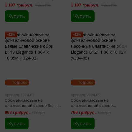
TM Ravena 1,06х10,05м
бежевые TM Ravena
1 107 грн/рул.
1 265 грн
1 107 грн/рул.
1 265 грн
(101104-3)
1,06х10,05м (101104-4)
Купить
Купить
−12%
−12%
Подарок
Подарок
Артикул: 1324-02
Артикул: V304-05
Обои виниловые на
Обои виниловые на
флизелиновой основе Белые
флизелиновой основе
Славянские обои В119
Песочные Славянские обои
663 грн/рул.
753 грн
766 грн/рул.
866 грн
Elegance 1,06м х 10,05м (1324-
Elegance В121 1,06 х 10,05м
02)
(V304-05)
Купить
Купить