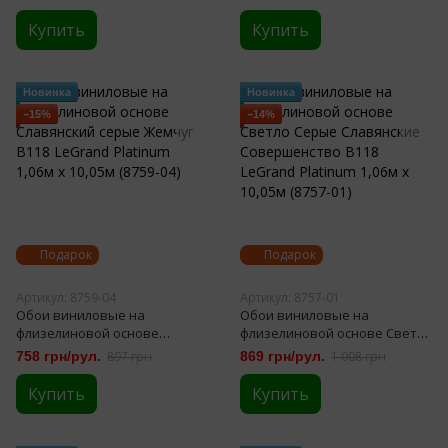
Саванна 0,53 х 10,05м светло
10,05м СШТ (2-1556)
бежевые (9462-01)
Купить
Купить
Новинка
Новинка
−15%
−14%
Подарок
Подарок
Артикул: 8759-04
Артикул: 8757-01
Обои виниловые на
Обои виниловые на
флизелиновой основе
флизелиновой основе Светло
Славянский серые Жемчуг
Серые Славянские
758 грн/рул.
897 грн
869 грн/рул.
1 008 грн
В118 LeGrand Platinum 1,06м х
Совершенство В118 LeGrand
10,05м (8759-04)
Platinum 1,06м х 10,05м (8757-
Купить
Купить
01)