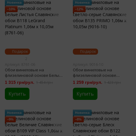
Новинка
Новинка
−10%
−12%
Подарок
Подарок
2
Артикул: 8761-06
Артикул: 9016-10
Обои виниловые на
Обои виниловые на
флизелиновой основе Белые
флизелиновой основе
Листья Славянские обои В118
светло-серые Славянские
1 315 грн/рул.
1 454 грн
1 259 грн/рул.
1 423 грн
LeGrand Platinum 1,06м х
обои В135 PRIMO 1,06м х
10,05м (8761-06)
10,05м (9016-10)
Купить
Купить
Новинка
Новинка
−9%
−8%