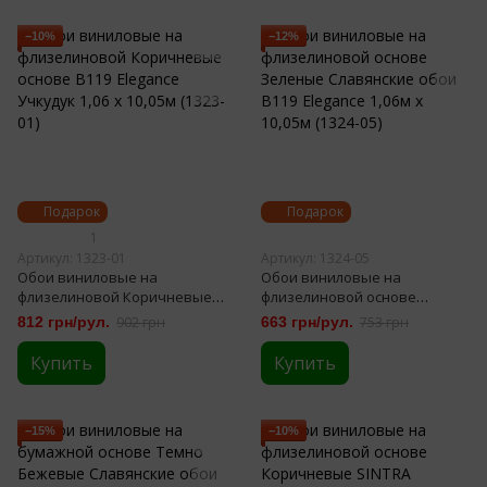
−10%
−12%
Подарок
Подарок
1
Артикул: 1323-01
Артикул: 1324-05
Обои виниловые на
Обои виниловые на
флизелиновой Коричневые
флизелиновой основе
основе B119 Elegance Учкудук
Зеленые Славянские обои
812 грн/рул.
902 грн
663 грн/рул.
753 грн
1,06 х 10,05м (1323-01)
В119 Elegance 1,06м х 10,05м
(1324-05)
Купить
Купить
−15%
−10%