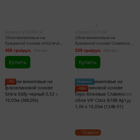
1
Артикул: 81053BR14
Артикул: 5777-04
Обои виниловые на
Обои виниловые на
бумажной основе ArtGrand
бумажной основе Славянские
Bravo Изабелла Декор
обои Comfort В53,4 серый 0,53
458 грн/рул.
515 грн
339 грн/рул.
385 грн
кофейный 0,53 х 10,05м
х 10,05м (5777-04)
(81053BR14),
Купить
Купить
−7%
Новинка
−19%
Подарок
1