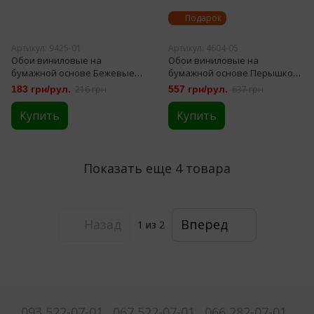
Подарок
Артикул: 9425-01
Артикул: 4604-05
Обои виниловые на
Обои виниловые на
бумажной основе Бежевые
бумажной основе Перышко
Славянские обои Comfort
белые Славянские обои В160
183 грн/рул.
216 грн
557 грн/рул.
637 грн
В58,4 Frnfe 0,53 х 10,05м (9425-
LeGrand Gold 1,06м х 10,05м
01)
(4604-05)
Купить
Купить
Показать еще 4 товара
Назад
Вперед
1
из 2
093 522-07-01
067 522-07-01
066 282-07-01