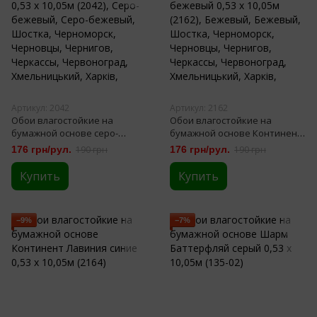
Артикул: 2042
Артикул: 2162
Обои влагостойкие на
Обои влагостойкие на
бумажной основе серо-
бумажной основе Континент
бежевый Континент Плющ
Лавиния бежевый 0,53 х
176 грн/рул.
190 грн
176 грн/рул.
190 грн
0,53 х 10,05м (2042)
10,05м (2162)
Купить
Купить
−9%
−7%