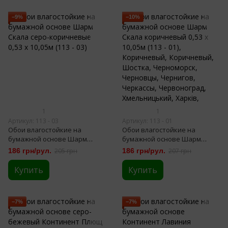
−9%
−10%
1
1
Артикул: 113 - 03
Артикул: 113 - 01
Обои влагостойкие на
Обои влагостойкие на
бумажной основе Шарм
бумажной основе Шарм
Скала серо-коричневые 0,53
Скала коричневый 0,53 х
186 грн/рул.
205 грн
186 грн/рул.
207 грн
х 10,05м (113 - 03)
10,05м (113 - 01)
Купить
Купить
−7%
−7%