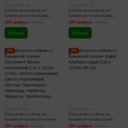
Артикул: 09-04
Артикул: 86 - 02
Обои влагостойкие на
Обои влагостойкие на
бумажной основе Шарм
бумажной основе Шарм
белые 0,53 х 10,05м (09-04)
Шамот серый 0,53 х 10,05м
173 грн/рул.
183 грн
205 грн/рул.
225 грн
(86-02)
Купить
Купить
−9%
−8%
3
2
Артикул: 2142
Артикул: 89 - 02
Обои влагостойкие на
Обои влагостойкие на
бумажной основе Континент
бумажной основе Шарм
Мокко коричневый 0,53 х
Альберо серый 0,53 х 10,05м
176 грн/рул.
193 грн
205 грн/рул.
223 грн