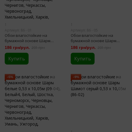
1
1
Артикул: 86 - 01
Артикул: 86 - 05
Обои влагостойкие на
Обои влагостойкие на
бумажной основе Шарм
бумажной основе Шарм
Шамот оранжевый 0,53 х
Шамот красный 0,53 х 10,05м
186 грн/рул.
201 грн
186 грн/рул.
201 грн
10,05м (86-01)
(86-05)
Купить
Купить
−5%
−9%
1