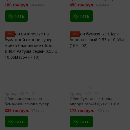
оранжевый 0,53 х 10,05м (114 -
мойка Bravo серый 0,53 х
186 грн/рул.
206 грн
458 грн/рул.
519 грн
01)
10,05м (81033BR16)
Купить
Купить
−9%
−8%
5
Артикул: 5547 - 10
Артикул: 109 - 02
Обои виниловые на
Обои бумажные Шарм
бумажной основе супер
Аврора серый 0,53 х 10,05м
мойка Славянские обои B49.4
(109 - 02)
339 грн/рул.
374 грн
178 грн/рул.
193 грн
Ратуша серый 0,53 х 10,05м
(5547 - 10)
Купить
Купить