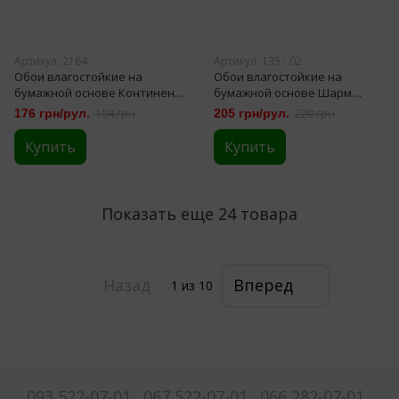
Артикул: 2164
Артикул: 135 - 02
Обои влагостойкие на
Обои влагостойкие на
бумажной основе Континент
бумажной основе Шарм
Лавиния синие 0,53 х 10,05м
Баттерфляй серый 0,53 х
176 грн/рул.
194 грн
205 грн/рул.
220 грн
(2164)
10,05м (135-02)
Купить
Купить
Показать еще 24 товара
Назад
Вперед
1
из 10
093 522-07-01
067 522-07-01
066 282-07-01