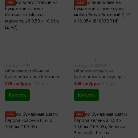
−9%
−11%
3
1
Артикул: 2147
Артикул: 81033BR14
Обои влагостойкие на
Обои виниловые на
бумажной основе Континент
бумажной основе супер
Мокко коричневый 0,53 х
мойка Bravo бежевый 0,53 х
176 грн/рул.
193 грн
458 грн/рул.
515 грн
10,05м (2147)
10,05м (81033BR14),
Купить
Купить
−7%
−8%