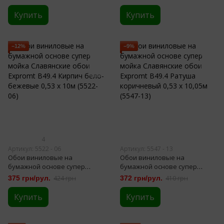
10,05м (2142)
(89-02)
Купить
Купить
−12%
−9%
4
Артикул: 5522 - 06
Артикул: 5547 - 13
Обои виниловые на
Обои виниловые на
бумажной основе супер
бумажной основе супер
мойка Славянские обои
мойка Славянские обои
375 грн/рул.
424 грн
372 грн/рул.
410 грн
Expromt B49.4 Кирпич бело-
Expromt B49.4 Ратуша
бежевые 0,53 х 10м (5522-06)
коричневый 0,53 х 10,05м
Купить
Купить
(5547-13)