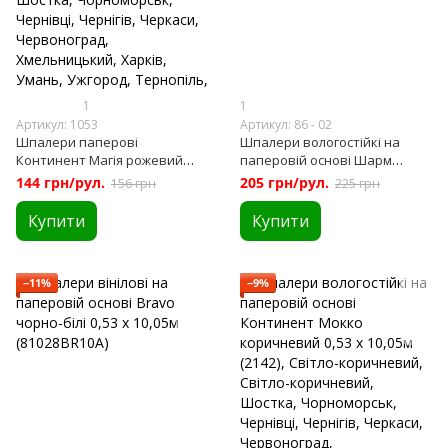
1
1
Артикул: 1053
Артикул: 86 - 02
Шпалери паперові
Шпалери вологостійкі на
Континент Магія рожевий
паперовій основі Шарм
0,53 х 10,05м (1053)
Шамот сірий 0,53 х 10,05м (86-
144 грн/рул.
205 грн/рул.
156 грн
225 грн
02)
Купити
Купити
−11%
−9%