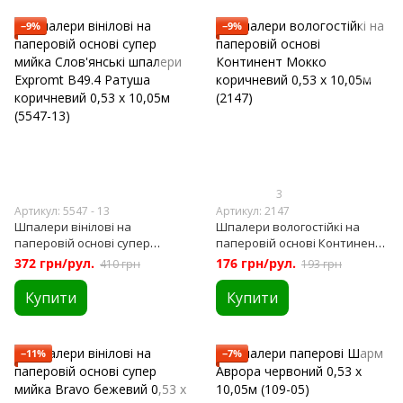
−9%
−9%
3
Артикул: 5547 - 13
Артикул: 2147
Шпалери вінілові на
Шпалери вологостійкі на
паперовій основі супер
паперовій основі Континент
мийка Слов'янські шпалери
Мокко коричневий 0,53 х
372 грн/рул.
176 грн/рул.
410 грн
193 грн
Expromt B49.4 Ратуша
10,05м (2147)
коричневий 0,53 х 10,05м
Купити
Купити
(5547-13)
−11%
−7%