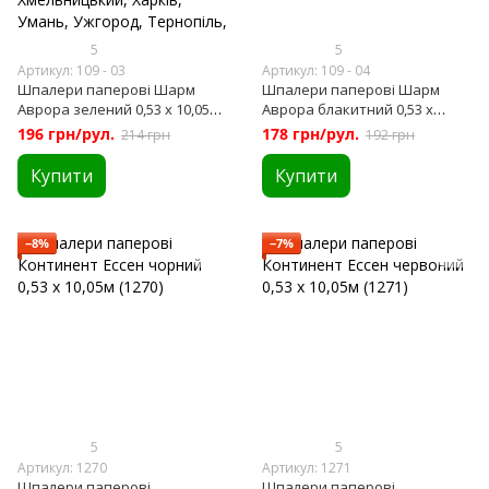
5
5
Артикул: 109 - 03
Артикул: 109 - 04
Шпалери паперові Шарм
Шпалери паперові Шарм
Аврора зелений 0,53 х 10,05м
Аврора блакитний 0,53 х
(109-03)
10,05м (109-04)
196 грн/рул.
178 грн/рул.
214 грн
192 грн
Купити
Купити
−8%
−7%
5
5
Артикул: 1270
Артикул: 1271
Шпалери паперові
Шпалери паперові