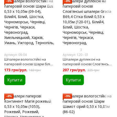
−5%
−8%
3
Артикул: 09-04
Артикул: 120 - 01
Шпалери вологостійкі на
Шпалери дуплексні на
паперовій основі Шарм білі
паперовій основі Слов'янські
0,53 х 10,05м (09-04)
шпалери Gracia В69,4 Сітка
173 грн/рул.
207 грн/рул.
183 грн
225 грн
білий 0,53 х 10,05м (120-01)
Купити
Купити
−8%
−9%