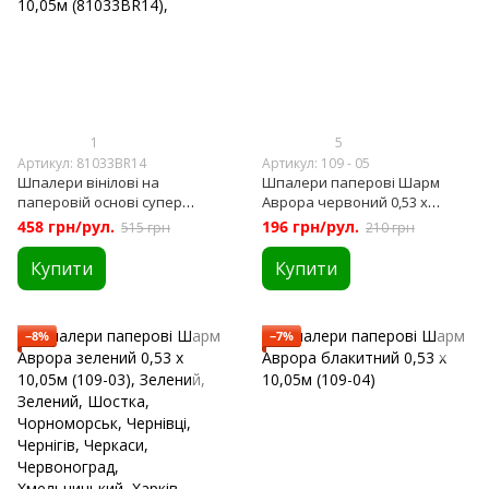
1
5
Артикул: 81033BR14
Артикул: 109 - 05
Шпалери вінілові на
Шпалери паперові Шарм
паперовій основі супер
Аврора червоний 0,53 х
мийка Bravo бежевий 0,53 х
10,05м (109-05)
458 грн/рул.
196 грн/рул.
515 грн
210 грн
10,05м (81033BR14),
Купити
Купити
−8%
−7%