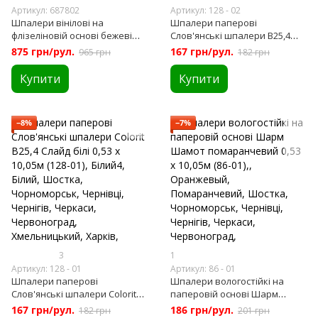
Артикул: 687802
Артикул: 128 - 02
Шпалери вінілові на
Шпалери паперові
флізеліновій основі бежеві
Слов'янські шпалери B25,4
1,06 х 10,05м (687802)
Слайд білі 0,53 х 10,05м (128-02)
875 грн/рул.
167 грн/рул.
965 грн
182 грн
Купити
Купити
−8%
−7%
3
1
Артикул: 128 - 01
Артикул: 86 - 01
Шпалери паперові
Шпалери вологостійкі на
Слов'янські шпалери Colorit
паперовій основі Шарм
В25,4 Слайд білі 0,53 х 10,05м
Шамот помаранчевий 0,53 х
167 грн/рул.
186 грн/рул.
182 грн
201 грн