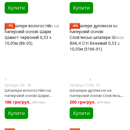
(128-01)
10,05м (86-01),
Купити
Купити
−7%
−8%
1
4
Артикул: 86 - 05
Артикул: 5166 - 01
Шпалери вологостійкі на
Шпалери дуплексні на
паперовій основі Шарм
паперовій основі Слов'янські
Шамот червоний 0,53 х 10,05м
шпалери Gracia В66,4 Сіті
186 грн/рул.
200 грн/рул.
201 грн
217 грн
(86-05)
бежевий 0,53 х 10,05м (5166-
01)
Купити
Купити