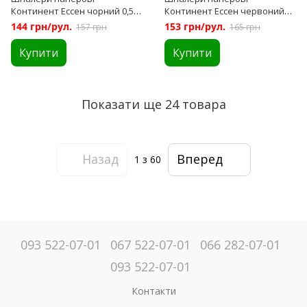
Континент Ессен чорний 0,53
Континент Ессен червоний
х 10,05м (1270)
0,53 х 10,05м (1271)
144 грн/рул.
153 грн/рул.
157 грн
165 грн
Купити
Купити
Показати ще 24 товара
Назад
Вперед
1
з 60
093 522-07-01
067 522-07-01
066 282-07-01
093 522-07-01
Контакти