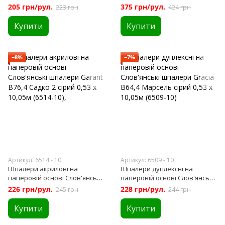
Альберо сірий 0,53 х 10,05м
мийка Слов'янські шпалери
205 грн/рул.
375 грн/рул.
223 грн
424 грн
(89-02)
Expromt B49.4 Цегла біло-
бежеві 0,53 х 10м (5522-06)
Купити
Купити
−8%
−7%
Артикул: 6514 - 10
Артикул: 6509 - 10
Шпалери акрилові на
Шпалери дуплексні на
паперовій основі Слов'янські
паперовій основі Слов'янські
шпалери Garant B76,4 Садко 2
шпалери Gracia B64,4
226 грн/рул.
228 грн/рул.
245 грн
244 грн
сірий 0,53 х 10,05м (6514-10),
Марсель сірий 0,53 х 10,05м
(6509-10)
Купити
Купити