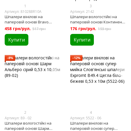
1
3
Артикул: 81028BR10A
Артикул: 2142
Шпалери вінілові на
Шпалери вологостійкі на
паперовій основі Bravo
паперовій основі Континент
чорно-білі 0,53 х 10,05м
Мокко коричневий 0,53 х
458 грн/рул.
176 грн/рул.
517 грн
193 грн
(81028BR10A)
10,05м (2142)
Купити
Купити
−8%
−12%
2
4
Артикул: 89 - 02
Артикул: 5522 - 06
Шпалери вологостійкі на
Шпалери вінілові на
паперовій основі Шарм
паперовій основі супер