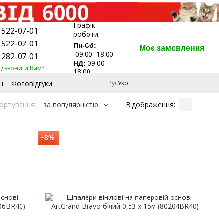
Графік
 522-07-01
роботи:
 522-07-01
Пн-Сб:
Моє замовлення
09:00–18:00
 282-07-01
09:00–
НД:
едзвонити Вам?
18:00
н
Фотовідгуки
Рус
Укр
Відображення:
ортування:
за популярністю
−8%