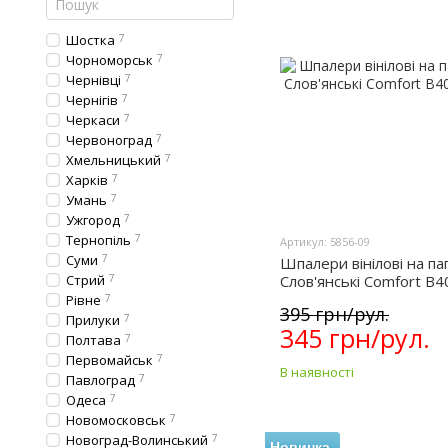
Шостка
7
Чорноморськ
7
Чернівці
7
Чернігів
7
Черкаси
7
Червоноград
7
Хмельницький
7
Харків
7
Умань
7
Ужгород
7
Тернопіль
7
Артикул: 5856-09
Суми
7
Шпалери вінілові на па
Стрий
7
Слов'янські Comfort B4
09)
Рівне
7
395 грн/рул.
Прилуки
7
345 грн/рул.
Полтава
7
Первомайськ
7
В наявності
Павлоград
7
Одеса
7
Новомосковськ
7
Новоград-Волинський
7
Новинка