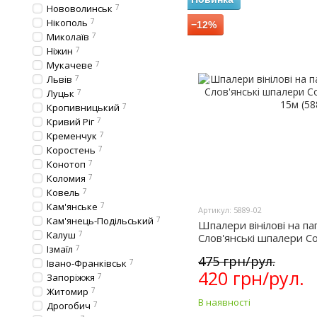
Нововолинськ
7
Нікополь
7
−12%
Миколаїв
7
Ніжин
7
Мукачеве
7
Львів
7
Луцьк
7
Кропивницький
7
Кривий Ріг
7
Кременчук
7
Коростень
7
Конотоп
7
Коломия
7
Ковель
7
Кам'янське
7
Артикул: 5889-02
Кам'янець-Подільський
7
Шпалери вінілові на па
Калуш
7
Слов'янські шпалери Co
Ізмаїл
7
15м (5889-02)
475 грн/рул.
Івано-Франківськ
7
420 грн/рул.
Запоріжжя
7
Житомир
7
В наявності
Дрогобич
7