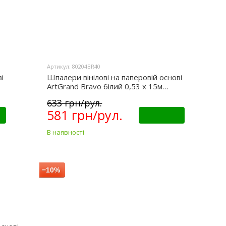
Артикул: 80204BR40
і
Шпалери вінілові на паперовій основі
ArtGrand Bravo білий 0,53 х 15м
(80204BR40)
633 грн/рул.
581 грн/рул.
Купити
В наявності
−10%