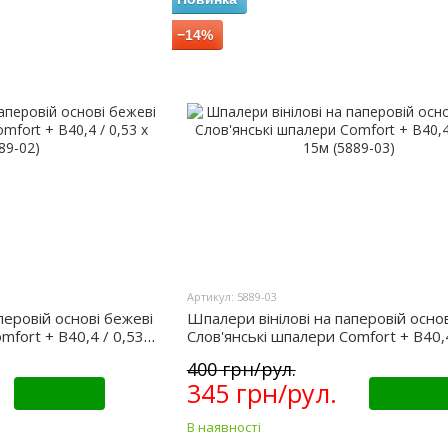
−14%
Артикул: 5889-03
перовій основі бежеві
Шпалери вінілові на паперовій основ
mfort + В40,4 / 0,53 х
Слов'янські шпалери Comfort + В40,4
15м (5889-03)
400 грн/рул.
345 грн/рул.
Купити
Купити
В наявності