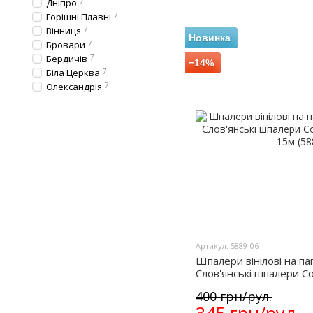
Дніпро
7
Горішні Плавні
7
Вінниця
7
Новинка
Бровари
7
Бердичів
7
−14%
Біла Церква
7
Олександрія
7
Артикул: 5889-06
Шпалери вінілові на па
Слов'янські шпалери Co
15м (5889-06)
400 грн/рул.