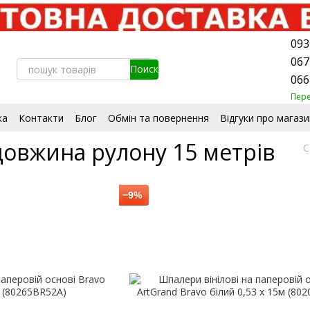
093
067
066
Пер
ка
Контакти
Блог
Обмін та повернення
Відгуки про магази
стувача
Сертифікати
овжина рулону 15 метрів
С
−9%