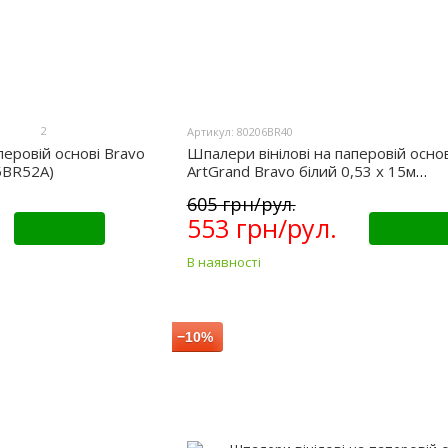
2
Артикул: 80206BR40
перовій основі Bravo
Шпалери вінілові на паперовій основ
65BR52A)
ArtGrand Bravo білий 0,53 х 15м
(80206BR40)
605 грн/рул.
553 грн/рул.
Купити
Купити
В наявності
−10%