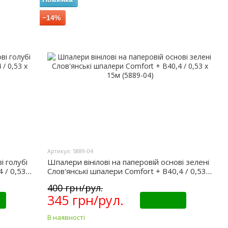
−14%
Артикул: 5889-04
і голубі
Шпалери вінілові на паперовій основі зелені
 / 0,53 х
Слов'янські шпалери Comfort + В40,4 / 0,53 х
15м (5889-04)
400 грн/рул.
345 грн/рул.
Купити
В наявності