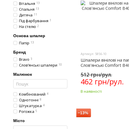
Вітальня
13
Спальня
13
Дитяча
11
Під фарбування
1
На стелю
2
Основа шпалер
Папір
13
Бренд
Артикул: 5856-10
Bravo
3
Шпалери вінілові на пап
Слов'янські Comfort B4
Слов’янські шпалери
10
10)
512 грн/рул.
Малюнок
462 грн/рул.
В наявності
Комбінований
4
Однотонні
8
Штукатурка
4
Рогожка
5
−13%
Місто