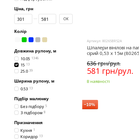
Ціна, грн
Від Ціна, грн
До Ціна, грн
ОК
Колір
Артикул: 80265BR52A
Шпалери вінілові на па
Довжина рулону, м
сірий 0,53 х 15м (802
10.05
1346
636 грн/рул.
15
13
581 грн/рул.
25.0
39
Ширина рулону, м
В наявності
0.53
13
Підбір малюнку
−10%
Без підбору
5
З підбором
8
Призначення
Кухня
1
Коридор
13