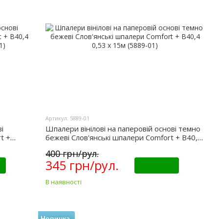
Артикул: 5889-01
і
Шпалери вінілові на паперовій основі темно
t +
бежеві Слов'янські шпалери Comfort + В40,4
-01)
0,53 х 15м (5889-01)
400 грн/рул.
345 грн/рул.
Купити
В наявності
Новинка