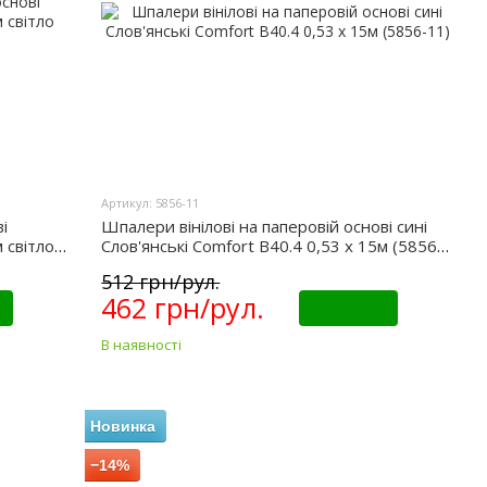
Артикул: 5856-11
і
Шпалери вінілові на паперовій основі сині
 світло
Слов'янські Comfort B40.4 0,53 х 15м (5856-
11)
512 грн/рул.
462 грн/рул.
Купити
В наявності
Новинка
−14%