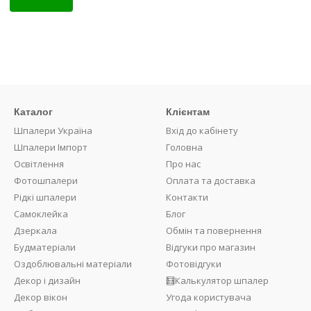
Купити
Каталог
Клієнтам
Шпалери Україна
Вхід до кабінету
Шпалери Імпорт
Головна
Освітлення
Про нас
Фотошпалери
Оплата та доставка
Рідкі шпалери
Контакти
Самоклейка
Блог
Дзеркала
Обмін та повернення
Будматеріали
Відгуки про магазин
Оздоблювальні матеріали
Фотовідгуки
Декор і дизайн
🧮Калькулятор шпалер
Декор вікон
Угода користувача