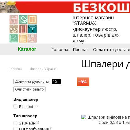
Перейти до основного контенту
Інтернет-магазин
"STARMAX"
-дискаунтер люстр,
шпалер, товарів для
дому
Головна
Про нас
Оплата та достав
Каталог
🧮Калькулятор шпалер
Угода кори
Шпалери д
Головна
Шпалери Україна
Довжина рулону, м:
15
−9%
Очистити фільтр
Вид шпалер
Вінілові
13
Тип шпалер
Звичайні
5
Під фарбування
8