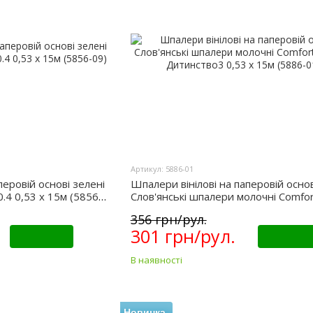
Артикул: 5886-01
перовій основі зелені
Шпалери вінілові на паперовій основ
0.4 0,53 х 15м (5856-
Слов'янські шпалери молочні Comfor
В40,4 Дитинство3 0,53 х 15м (5886
356 грн/рул.
301 грн/рул.
Купити
Купити
В наявності
Новинка