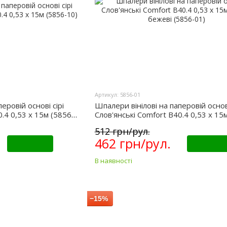
Артикул: 5856-01
еровій основі сірі
Шпалери вінілові на паперовій основ
0.4 0,53 х 15м (5856-
Слов'янські Comfort B40.4 0,53 х 15м
бежеві (5856-01)
512 грн/рул.
462 грн/рул.
Купити
Купити
В наявності
−15%