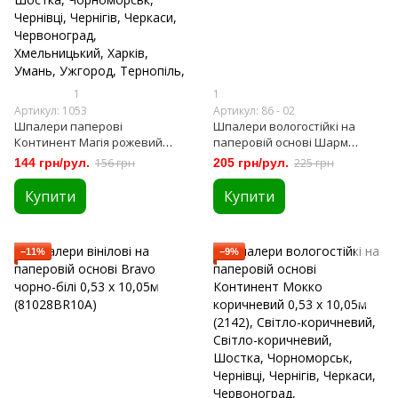
1
1
Артикул: 1053
Артикул: 86 - 02
Шпалери паперові
Шпалери вологостійкі на
Континент Магія рожевий
паперовій основі Шарм
0,53 х 10,05м (1053)
Шамот сірий 0,53 х 10,05м (86-
144 грн/рул.
156 грн
205 грн/рул.
225 грн
02)
Купити
Купити
−11%
−9%