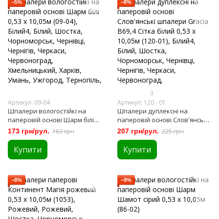
−5%
−8%
3
Артикул: 09-04
Артикул: 120 - 01
Шпалери вологостійкі на
Шпалери дуплексні на
паперовій основі Шарм білі
паперовій основі Слов'янські
0,53 х 10,05м (09-04)
шпалери Gracia В69,4 Сітка
173 грн/рул.
183 грн
207 грн/рул.
225 грн
білий 0,53 х 10,05м (120-01)
Купити
Купити
−8%
−9%