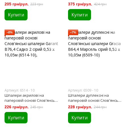
Альберо сірий 0,53 х 10,05м
мийка Слов'янські шпалери
205 грн/рул.
223 грн
375 грн/рул.
424 грн
(89-02)
Expromt B49.4 Цегла біло-
бежеві 0,53 х 10м (5522-06)
Купити
Купити
−8%
−7%
Артикул: 6514 - 10
Артикул: 6509 - 10
Шпалери акрилові на
Шпалери дуплексні на
паперовій основі Слов'янські
паперовій основі Слов'янські
шпалери Garant B76,4 Садко 2
шпалери Gracia B64,4
226 грн/рул.
245 грн
228 грн/рул.
244 грн
сірий 0,53 х 10,05м (6514-10),
Марсель сірий 0,53 х 10,05м
(6509-10)
Купити
Купити