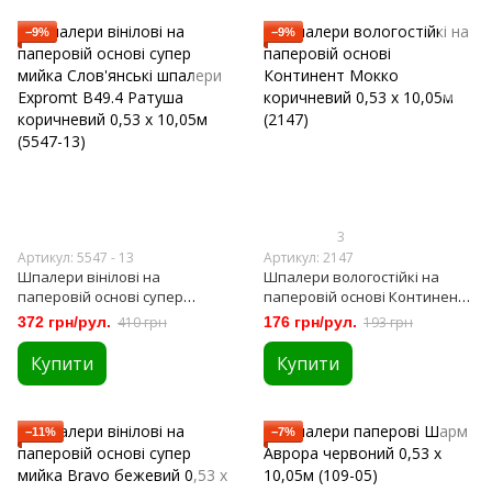
−9%
−9%
3
Артикул: 5547 - 13
Артикул: 2147
Шпалери вінілові на
Шпалери вологостійкі на
паперовій основі супер
паперовій основі Континент
мийка Слов'янські шпалери
Мокко коричневий 0,53 х
372 грн/рул.
410 грн
176 грн/рул.
193 грн
Expromt B49.4 Ратуша
10,05м (2147)
коричневий 0,53 х 10,05м
Купити
Купити
(5547-13)
−11%
−7%