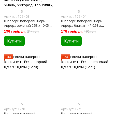
5
5
Артикул: 109 - 03
Артикул: 109 - 04
Шпалери паперові Шарм
Шпалери паперові Шарм
Аврора зелений 0,53 х 10,05м
Аврора блакитний 0,53 х
(109-03)
10,05м (109-04)
196 грн/рул.
214 грн
178 грн/рул.
192 грн
Купити
Купити
−8%
−7%
5
5
Артикул: 1270
Артикул: 1271
Шпалери паперові
Шпалери паперові