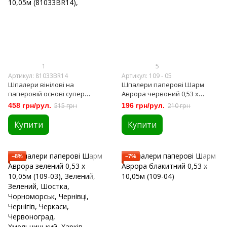
1
5
Артикул: 81033BR14
Артикул: 109 - 05
Шпалери вінілові на
Шпалери паперові Шарм
паперовій основі супер
Аврора червоний 0,53 х
мийка Bravo бежевий 0,53 х
10,05м (109-05)
458 грн/рул.
515 грн
196 грн/рул.
210 грн
10,05м (81033BR14),
Купити
Купити
−8%
−7%