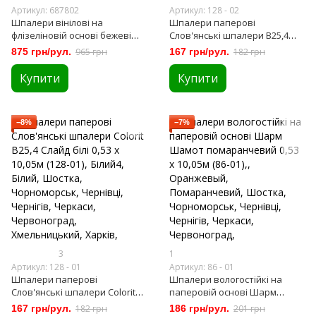
Артикул: 687802
Артикул: 128 - 02
Шпалери вінілові на
Шпалери паперові
флізеліновій основі бежеві
Слов'янські шпалери B25,4
1,06 х 10,05м (687802)
Слайд білі 0,53 х 10,05м (128-02)
875 грн/рул.
965 грн
167 грн/рул.
182 грн
Купити
Купити
−8%
−7%
3
1
Артикул: 128 - 01
Артикул: 86 - 01
Шпалери паперові
Шпалери вологостійкі на
Слов'янські шпалери Colorit
паперовій основі Шарм
В25,4 Слайд білі 0,53 х 10,05м
Шамот помаранчевий 0,53 х
167 грн/рул.
182 грн
186 грн/рул.
201 грн