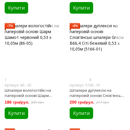
(128-01)
10,05м (86-01),
Купити
Купити
−7%
−8%
1
4
Артикул: 86 - 05
Артикул: 5166 - 01
Шпалери вологостійкі на
Шпалери дуплексні на
паперовій основі Шарм
паперовій основі Слов'янські
Шамот червоний 0,53 х 10,05м
шпалери Gracia В66,4 Сіті
186 грн/рул.
201 грн
200 грн/рул.
217 грн
(86-05)
бежевий 0,53 х 10,05м (5166-
01)
Купити
Купити