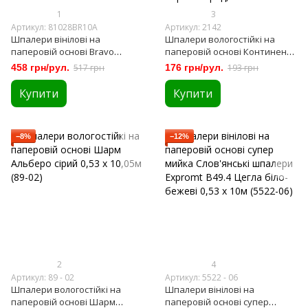
1
3
Артикул: 81028BR10A
Артикул: 2142
Шпалери вінілові на
Шпалери вологостійкі на
паперовій основі Bravo
паперовій основі Континент
чорно-білі 0,53 х 10,05м
Мокко коричневий 0,53 х
458 грн/рул.
517 грн
176 грн/рул.
193 грн
(81028BR10A)
10,05м (2142)
Купити
Купити
−8%
−12%
2
4
Артикул: 89 - 02
Артикул: 5522 - 06
Шпалери вологостійкі на
Шпалери вінілові на
паперовій основі Шарм
паперовій основі супер