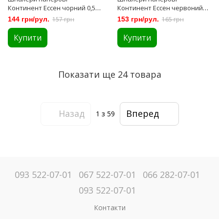
Континент Ессен чорний 0,53
Континент Ессен червоний
х 10,05м (1270)
0,53 х 10,05м (1271)
144 грн/рул.
157 грн
153 грн/рул.
165 грн
Купити
Купити
Показати ще 24 товара
Назад
Вперед
1
з 59
093 522-07-01
067 522-07-01
066 282-07-01
093 522-07-01
Контакти