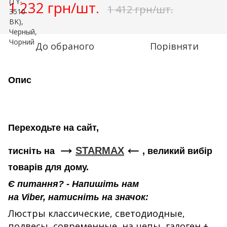
1 232 грн/шт.
1 412 грн/шт.
До обраного
Порівняти
Опис
Переходьте на сайт,
←
→
STARMAX
тисніть на
, великий вибір
товарів для дому.
Є питання? - Напишіть нам
на Viber, натисніть на значок:
Люстры классические, светодиодные,
подвесы, современные, на цепы, галоген +