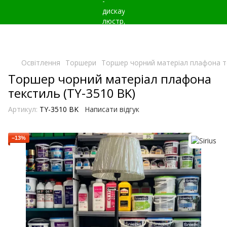
Освітлення
Торшери
Торшер чорний матеріал плафона т
Торшер чорний матеріал плафона
текстиль (TY-3510 BK)
Артикул:
TY-3510 BK
Написати відгук
−13%