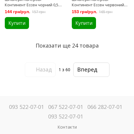
Континент Ессен чорний 0,53
Континент Ессен червоний
х 10,05м (1270)
0,53 х 10,05м (1271)
144 грн/рул.
157 грн
153 грн/рул.
165 грн
Купити
Купити
Показати ще 24 товара
Назад
Вперед
1
з 60
093 522-07-01
067 522-07-01
066 282-07-01
093 522-07-01
Контакти