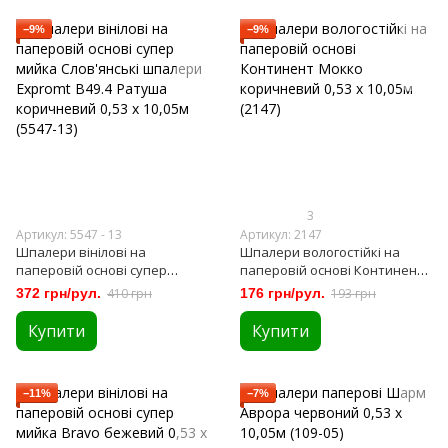
−9%
−9%
3
Артикул: 5547 - 13
Артикул: 2147
Шпалери вінілові на
Шпалери вологостійкі на
паперовій основі супер
паперовій основі Континент
мийка Слов'янські шпалери
Мокко коричневий 0,53 х
372 грн/рул.
410 грн
176 грн/рул.
193 грн
Expromt B49.4 Ратуша
10,05м (2147)
коричневий 0,53 х 10,05м
Купити
Купити
(5547-13)
−11%
−7%