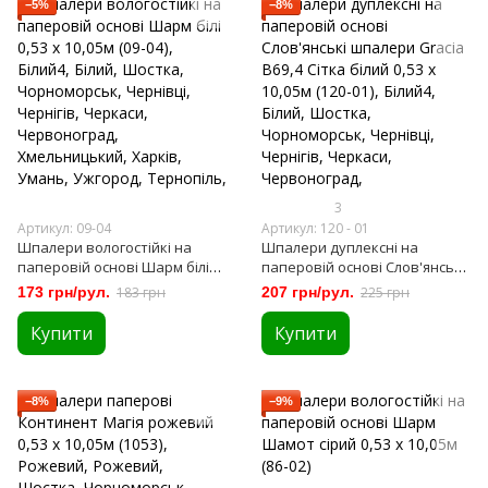
−5%
−8%
3
Артикул: 09-04
Артикул: 120 - 01
Шпалери вологостійкі на
Шпалери дуплексні на
паперовій основі Шарм білі
паперовій основі Слов'янські
0,53 х 10,05м (09-04)
шпалери Gracia В69,4 Сітка
173 грн/рул.
183 грн
207 грн/рул.
225 грн
білий 0,53 х 10,05м (120-01)
Купити
Купити
−8%
−9%