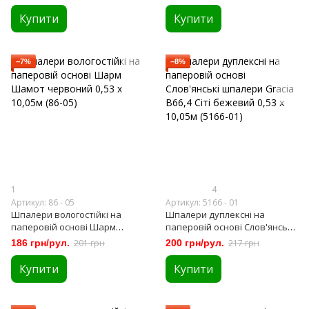
(128-01)
10,05м (86-01),
Купити
Купити
−7%
−8%
1
4
Артикул: 86 - 05
Артикул: 5166 - 01
Шпалери вологостійкі на
Шпалери дуплексні на
паперовій основі Шарм
паперовій основі Слов'янські
Шамот червоний 0,53 х 10,05м
шпалери Gracia В66,4 Сіті
186 грн/рул.
201 грн
200 грн/рул.
217 грн
(86-05)
бежевий 0,53 х 10,05м (5166-
01)
Купити
Купити