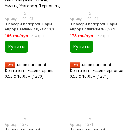
5
5
Артикул: 109 - 03
Артикул: 109 - 04
Шпалери паперові Шарм
Шпалери паперові Шарм
Аврора зелений 0,53 х 10,05м
Аврора блакитний 0,53 х
(109-03)
10,05м (109-04)
196 грн/рул.
214 грн
178 грн/рул.
192 грн
Купити
Купити
−8%
−7%
5
5
Артикул: 1270
Артикул: 1271
Шпалери паперові
Шпалери паперові