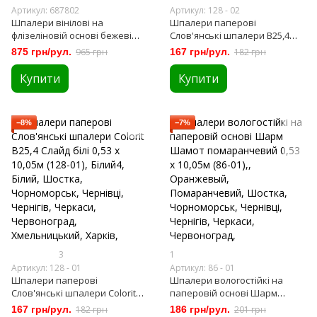
Артикул: 687802
Артикул: 128 - 02
Шпалери вінілові на
Шпалери паперові
флізеліновій основі бежеві
Слов'янські шпалери B25,4
1,06 х 10,05м (687802)
Слайд білі 0,53 х 10,05м (128-02)
875 грн/рул.
965 грн
167 грн/рул.
182 грн
Купити
Купити
−8%
−7%
3
1
Артикул: 128 - 01
Артикул: 86 - 01
Шпалери паперові
Шпалери вологостійкі на
Слов'янські шпалери Colorit
паперовій основі Шарм
В25,4 Слайд білі 0,53 х 10,05м
Шамот помаранчевий 0,53 х
167 грн/рул.
182 грн
186 грн/рул.
201 грн