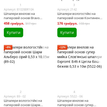
1
3
Артикул: 81028BR10A
Артикул: 2142
Шпалери вінілові на
Шпалери вологостійкі на
паперовій основі Bravo
паперовій основі Континент
чорно-білі 0,53 х 10,05м
Мокко коричневий 0,53 х
458 грн/рул.
517 грн
176 грн/рул.
193 грн
(81028BR10A)
10,05м (2142)
Купити
Купити
−8%
−12%
2
4
Артикул: 89 - 02
Артикул: 5522 - 06
Шпалери вологостійкі на
Шпалери вінілові на
паперовій основі Шарм
паперовій основі супер