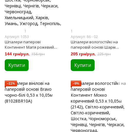
1
1
Артикул: 1053
Артикул: 86 - 02
Шпалери паперові
Шпалери вологостійкі на
Континент Магія рожевий
паперовій основі Шарм
0,53 х 10,05м (1053)
Шамот сірий 0,53 х 10,05м (86-
144 грн/рул.
156 грн
205 грн/рул.
225 грн
02)
Купити
Купити
−11%
−9%