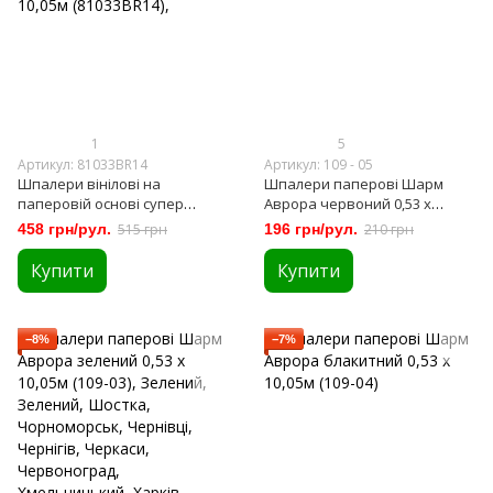
1
5
Артикул: 81033BR14
Артикул: 109 - 05
Шпалери вінілові на
Шпалери паперові Шарм
паперовій основі супер
Аврора червоний 0,53 х
мийка Bravo бежевий 0,53 х
10,05м (109-05)
458 грн/рул.
515 грн
196 грн/рул.
210 грн
10,05м (81033BR14),
Купити
Купити
−8%
−7%