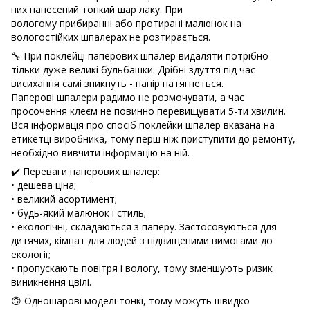
них нанесений тонкий шар лаку. При
вологому прибиранні або протирані малюнок на
вологостійких шпалерах не розтирається.
🔧 При поклейці паперових шпалер видаляти потрібно
тільки дуже великі бульбашки. Дрібні здуття під час
висихання самі зникнуть - папір натягнеться.
Паперові шпалери радимо не розмочувати, а час
просочення клеєм не повинно перевищувати 5-ти хвилин.
Вся інформація про спосіб поклейки шпалер вказана на
етикетці виробника, тому перш ніж приступити до ремонту,
необхідно вивчити інформацію на ній.
✔️ Переваги паперових шпалер:
• дешева ціна;
• великий асортимент;
• будь-який малюнок і стиль;
• екологічні, складаються з паперу. Застосовуються для
дитячих, кімнат для людей з підвищеними вимогами до
екології;
• пропускають повітря і вологу, тому зменшують ризик
виникнення цвілі.
🙃 Одношарові моделі тонкі, тому можуть швидко