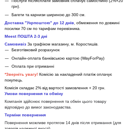
Послуги післясплати замовник сплачує самостійно (2%+20
грн).
Багети та карнизи шириною до 300 см.
Доставка "Укрпоштою" до 12 днів
, обмеження по довжині
посилки 70 см
по тарифам перевізника.
Meest ПОШТА 2-3 дні
Самовивіз
За графіком магазину, м.
Коростишів.
Безготівковий розрахунок
Онлайн-оплата банківською картою (WayForPay)
Оплата при отриманні
*Зверніть увагу!
Комісію за накладений платіж оплачує
покупець.
Комісія складає 2% від вартості замовлення + 20 грн.
Умови повернення та обміну
Компанія здійснює повернення та обмін цього товару
відповідно до вимог законодавства.
Терміни повернення
Повернення можливе протягом 14 днів після отримання (для
товарів належної якості).