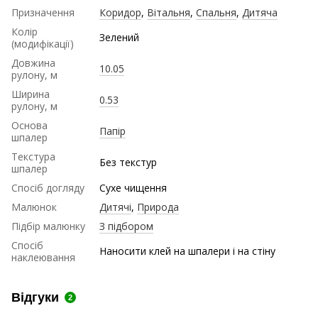
Призначення
Коридор
,
Вітальня
,
Спальня
,
Дитяча
Колір
Зелений
(модифікації)
Довжина
10.05
рулону, м
Ширина
0.53
рулону, м
Основа
Папір
шпалер
Текстура
Без текстур
шпалер
Спосіб догляду
Сухе чищення
Малюнок
Дитячі
,
Природа
Підбір малюнку
З підбором
Спосіб
Наносити клей на шпалери і на стіну
наклеювання
Відгуки
2