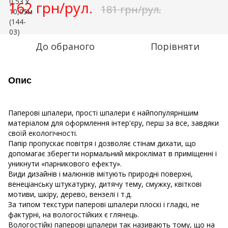
162 грн/рул.
181 грн/рул.
До обраного
Порівняти
Опис
Паперові шпалери, прості шпалери є найпопулярнішим
матеріалом для оформлення інтер'єру, перш за все, завдяки
своїй екологічності.
Папір пропускає повітря і дозволяє стінам дихати, що
допомагає зберегти нормальний мікроклімат в приміщенні і
уникнути «парникового ефекту».
Види дизайнів і малюнків імітують природні поверхні,
венеціанську штукатурку, дитячу тему, смужку, квіткові
мотиви, шкіру, дерево, вензелі і т.д.
За типом текстури паперові шпалери плоскі і гладкі, не
фактурні, на вологостійких є глянець.
Вологостійкі паперові шпалери так називають тому, що на