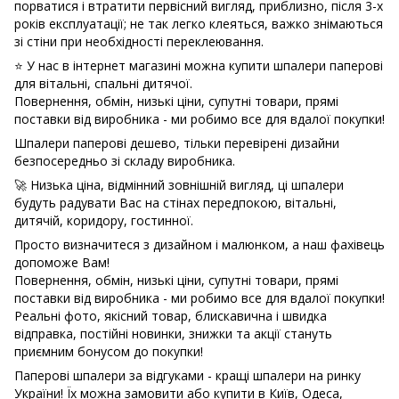
порватися і втратити первісний вигляд, приблизно, після 3-х
років експлуатації; не так легко клеяться, важко знімаються
зі стіни при необхідності переклеювання.
⭐ У нас в інтернет магазині можна купити шпалери паперові
для вітальні, спальні дитячої.
Повернення, обмін, низькі ціни, супутні товари, прямі
поставки від виробника - ми робимо все для вдалої покупки!
Шпалери паперові дешево, тільки перевірені дизайни
безпосередньо зі складу виробника.
🚀 Низька ціна, відмінний зовнішній вигляд, ці шпалери
будуть радувати Вас на стінах передпокою, вітальні,
дитячій, коридору, гостинної.
Просто визначитеся з дизайном і малюнком, а наш фахівець
допоможе Вам!
Повернення, обмін, низькі ціни, супутні товари, прямі
поставки від виробника - ми робимо все для вдалої покупки!
Реальні фото, якісний товар, блискавична і швидка
відправка, постійні новинки, знижки та акції стануть
приємним бонусом до покупки!
Паперові шпалери за відгуками - кращі шпалери на ринку
України! Їх можна замовити або купити в Київ, Одеса,