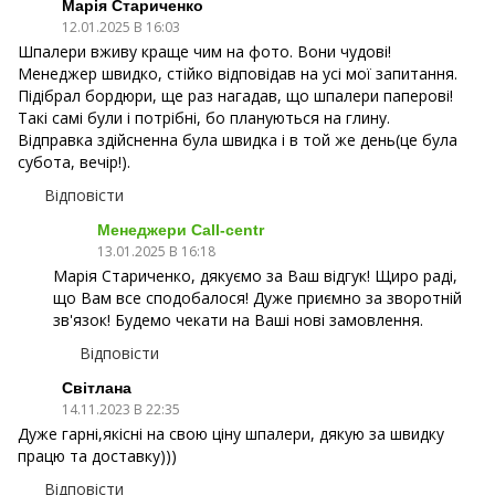
Марія Стариченко
12.01.2025 В 16:03
Шпалери вживу краще чим на фото. Вони чудові!
Менеджер швидко, стійко відповідав на усі мої запитання.
Підібрал бордюри, ще раз нагадав, що шпалери паперові!
Такі самі були і потрібні, бо плануються на глину.
Відправка здійсненна була швидка і в той же день(це була
субота, вечір!).
Відповісти
Менеджери Call-centr
13.01.2025 В 16:18
Марія Стариченко, дякуємо за Ваш відгук! Щиро раді,
що Вам все сподобалося! Дуже приємно за зворотній
зв'язок! Будемо чекати на Ваші нові замовлення.
Відповісти
Світлана
14.11.2023 В 22:35
Дуже гарні,якісні на свою ціну шпалери, дякую за швидку
працю та доставку)))
Відповісти