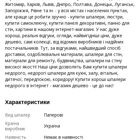
Житомир, Харків, Львів, Дніпро, Полтава, Донецьк, Луганськ,
Запоріжжя, Рівне та ін. - у всіх містах і населених пунктах,
але краще це робити зручно - купити шпалери, люстри,
купити самоклеючу, купити панелі декоративні, панно для
стін, картини в нашому інтернет-магазині. У нас дуже
хороші, реальні відгуки, огляди, найвигідніші ціни, дуже
дешево, самі колекції, від відомих виробників і надійних
постачальників. Тут, за відгуками, найшвидший спосіб
доставки, оздоблювальні матеріали, шпалери для стін,
матеріали для ремонту, будівництва, шпалери на стіну
високої якості! Наші ціни дозволять Вам купити шпалери
недорого, недорогі шпалери для кухні, залу, вітальні,
дитячої, передпокою, коридору! Купити хороші шпалери
недорого в інтернет - магазині дешево - це до нас!
Характеристики
Вид шпалер
Паперові
Країна
Україна
виробник
Наявність
Немає в наявності