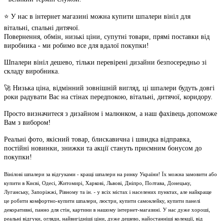
⭐ У нас в інтернет магазині можна купити шпалери вініл для
вітальні, спальні дитячої.
Повернення, обмін, низькі ціни, супутні товари, прямі поставки від
виробника - ми робимо все для вдалої покупки!
Шпалери вініл дешево, тільки перевірені дизайни безпосередньо зі
складу виробника.
🚀 Низька ціна, відмінний зовнішній вигляд, ці шпалери будуть довгі
роки радувати Вас на стінах передпокою, вітальні, дитячої, коридору.
Просто визначитеся з дизайном і малюнком, а наш фахівець допоможе
Вам з вибором!
Реальні фото, якісний товар, блискавична і швидка відправка,
постійні новинки, знижки та акції стануть приємним бонусом до
покупки!
Вінілові шпалери за відгуками - кращі шпалери на ринку України! Їх можна замовити або
купити в Києві, Одесі, Житомирі, Харкові, Львові, Дніпро, Полтава, Донецьку,
Луганську, Запоріжжі, Рівному та ін. - у всіх містах і населених пунктах, але найкраще
це робити комфортно-купити шпалери, люстри, купити самоклейку, купити панелі
декоративні, панно для стін, картини в нашому інтернет-магазині. У нас дуже хороші,
реальні відгуки, огляди, найвигідніші ціни, дуже дешево, найостанніші колекції, від