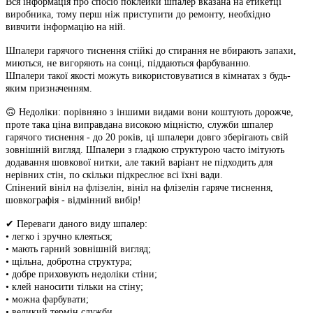
Вся інформація про спосіб поклейки шпалер вказана на етикетці
виробника, тому перш ніж приступити до ремонту, необхідно
вивчити інформацію на ній.
Шпалери гарячого тиснення стійкі до стирання не вбирають запахи,
миються, не вигоряють на сонці, піддаються фарбуванню.
Шпалери такої якості можуть використовуватися в кімнатах з будь-
яким призначенням.
🙃 Недоліки: порівняно з іншими видами вони коштують дорожче,
проте така ціна виправдана високою міцністю, служби шпалер
гарячого тиснення - до 20 років, ці шпалери довго зберігають свій
зовнішній вигляд. Шпалери з гладкою структурою часто імітують
додавання шовкової нитки, але такий варіант не підходить для
нерівних стін, по скільки підкреслює всі їхні вади.
Спінений вініл на флізелін, вініл на флізелін гаряче тиснення,
шовкографія - відмінний вибір!
✔ Переваги даного виду шпалер:
• легко і зручно клеяться;
• мають гарний зовнішній вигляд;
• щільна, добротна структура;
• добре приховують недоліки стіни;
• клей наносити тільки на стіну;
• можна фарбувати;
• великий термін служби.