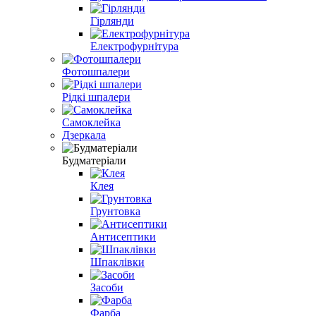
Гірлянди
Електрофурнітура
Фотошпалери
Рідкі шпалери
Самоклейка
Дзеркала
Будматеріали
Клея
Грунтовка
Антисептики
Шпаклівки
Засоби
Фарба