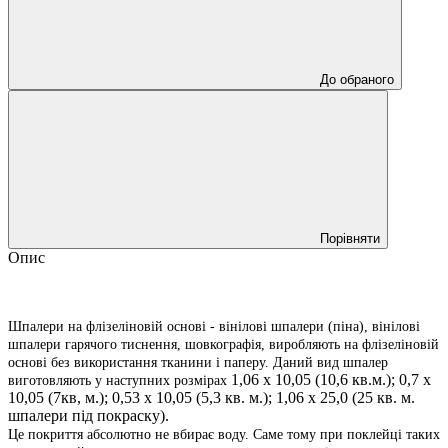
До обраного
Порівняти
Опис
Шпалери на флізеліновій основі - вінілові шпалери (піна), вінілові
шпалери гарячого тиснення, шовкографія, виробляють на флізеліновій
основі без використання тканини і паперу. Даний вид шпалер
1,06 х 10,05 (10,6 кв.м.); 0,7 х
виготовляють у наступних розмірах
10,05 (7кв, м.); 0,53 х 10,05 (5,3 кв. м.); 1,06 х 25,0 (25 кв. м.
шпалери під покраску).
Це покриття абсолютно не вбирає воду. Саме тому при поклейці таких