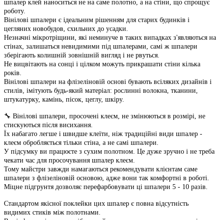
шпалер клей наноситься не на саме полотно, а на стіни, що спрощує
роботу.
Вінілові шпалери є ідеальним рішенням для старих будинків і
цегляних новобудов, схильних до усадки.
Незначні мікротріщини, які неминуче в таких випадках з'являються на
стінах, залишаться невидимими під шпалерами, самі ж шпалери
зберігають колишній зовнішній вигляд і не рвуться.
Не вицвітають на сонці і цілком можуть прикрашати стіни кілька
років.
Вінілові шпалери на флізеліновій основі бувають всіляких дизайнів і
стилів, імітують будь-який матеріал: рослинні волокна, тканини,
штукатурку, камінь, пісок, цеглу, шкіру.
🔧 Вінілові шпалери, просочені клеєм, не змінюються в розмірі, не
стискуються після висихання.
Їх набагато легше і швидше клеїти, ніж традиційні види шпалер -
клеєм обробляється тільки стіна, а не самі шпалери.
У підсумку ви працюєте з сухим полотном. Це дуже зручно і не треба
чекати час для просочування шпалер клеєм.
Тому майстри завжди намагаються рекомендувати клієнтам саме
шпалери з флізеліновій основою, адже вони так комфортні в роботі.
Міцне підгрунтя дозволяє перефарбовувати ці шпалери 5 - 10 разів.
Стандартом якісної поклейки цих шпалер є повна відсутність
видимих ​​стиків між полотнами.