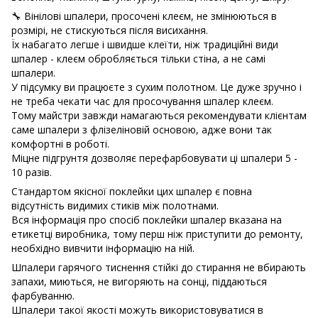
🔧 Вінілові шпалери, просочені клеєм, не змінюються в
розмірі, не стискуються після висихання.
Їх набагато легше і швидше клеїти, ніж традиційні види
шпалер - клеєм обробляється тільки стіна, а не самі
шпалери.
У підсумку ви працюєте з сухим полотном. Це дуже зручно і
не треба чекати час для просочування шпалер клеєм.
Тому майстри завжди намагаються рекомендувати клієнтам
саме шпалери з флізеліновій основою, адже вони так
комфортні в роботі.
Міцне підгрунтя дозволяє перефарбовувати ці шпалери 5 -
10 разів.
Стандартом якісної поклейки цих шпалер є повна
відсутність видимих ​​стиків між полотнами.
Вся інформація про спосіб поклейки шпалер вказана на
етикетці виробника, тому перш ніж приступити до ремонту,
необхідно вивчити інформацію на ній.
Шпалери гарячого тиснення стійкі до стирання не вбирають
запахи, миються, не вигоряють на сонці, піддаються
фарбуванню.
Шпалери такої якості можуть використовуватися в