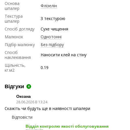
Основа
Флізелін
шпалер
Текстура
З текстурою
шпалер
Спосіб догляду
Сухе чищення
Малюнок
Однотонні
Підбір малюнку
Без підбору
Спосіб
Наносити клей на стіну
наклеювання
Щільність,
0.19
кг.м2
Відгуки
4
Оксана
28.06.2026 В 13:24
Скажіть чи будуть ще в наявності шпалери
Відповісти
Відділ контролю якості обслуговування