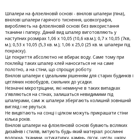
Шпалери на флізеліновій основі - вінілові шпалери (піна),
вінілові шпалери гарячого тиснення, шовкографія,
виробляють на флізеліновій основі без використання
тканини і паперу. Даний вид шпалер виготовляють у
наступних розмірах
1,06 х 10,05 (10,6 кв.м.); 0,7 х 10,05 (7кв,
м.); 0,53 х 10,05 (5,3 кв. м.); 1,06 х 25,0 (25 кв. м. шпалери під
покраску).
Це покриття абсолютно не вбирає воду. Саме тому при
поклейці таких шпалер клей наноситься не на саме
полотно, а на стіни, що спрощує роботу.
Вінілові шпалери є ідеальним рішенням для старих будинків і
цегляних новобудов, схильних до усадки.
Незначні мікротріщини, які неминуче в таких випадках
з'являються на стінах, залишаться невидимими під
шпалерами, самі ж шпалери зберігають колишній зовнішній
вигляд і не рвуться.
Не вицвітають на сонці і цілком можуть прикрашати стіни
кілька років.
Вінілові шпалери на флізеліновій основі бувають всіляких
дизайнів і стилів, імітують будь-який матеріал: рослинні
волокна, тканини, штукатурку, камінь, пісок, цеглу, шкіру.