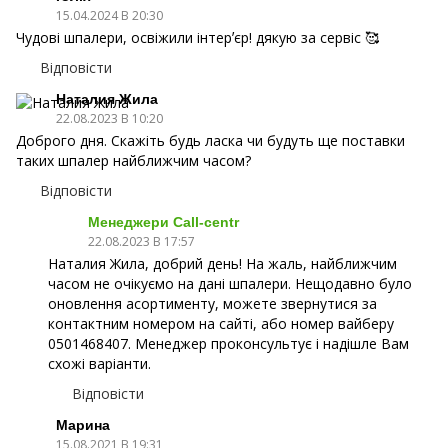
15.04.2024 В 20:30
Чудові шпалери, освіжили інтерʼєр! дякую за сервіс 🥰
Відповісти
Наталия Жила
22.08.2023 В 10:20
Доброго дня. Скажіть будь ласка чи будуть ще поставки
таких шпалер найближчим часом?
Відповісти
Менеджери Call-centr
22.08.2023 В 17:57
Наталия Жила, добрий день! На жаль, найближчим
часом не очікуємо на дані шпалери. Нещодавно було
оновлення асортименту, можете звернутися за
контактним номером на сайті, або номер вайберу
0501468407. Менеджер проконсультує і надішле Вам
схожі варіанти.
Відповісти
Марина
15.08.2021 В 19:31