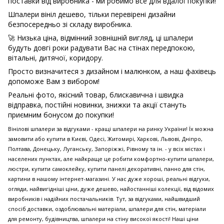
поставки від виробника - ми робимо все для вдалої покупки!
Шпалери вініл дешево, тільки перевірені дизайни
безпосередньо зі складу виробника.
🚀 Низька ціна, відмінний зовнішній вигляд, ці шпалери
будуть довгі роки радувати Вас на стінах передпокою,
вітальні, дитячої, коридору.
Просто визначитеся з дизайном і малюнком, а наш фахівець
допоможе Вам з вибором!
Реальні фото, якісний товар, блискавична і швидка
відправка, постійні новинки, знижки та акції стануть
приємним бонусом до покупки!
Вінілові шпалери за відгуками - кращі шпалери на ринку України! Їх можна
замовити або купити в Києві, Одесі, Житомирі, Харкові, Львові, Дніпро,
Полтава, Донецьку, Луганську, Запоріжжі, Рівному та ін. - у всіх містах і
населених пунктах, але найкраще це робити комфортно-купити шпалери,
люстри, купити самоклейку, купити панелі декоративні, панно для стін,
картини в нашому інтернет-магазині. У нас дуже хороші, реальні відгуки,
огляди, найвигідніші ціни, дуже дешево, найостанніші колекції, від відомих
виробників і надійних постачальників. Тут, за відгуками, найшвидший
спосіб доставки, оздоблювальні матеріали, шпалери для стін, матеріали
для ремонту, будівництва, шпалери на стіну високої якості! Наші ціни