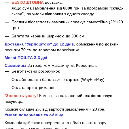
БЕЗКОШТОВНА
доставка,
якщо сума замовлення від
6000
грн. за програмою "склад-
склад", за умови відправки з одного складу.
Послуги післясплати замовник сплачує самостійно (2%+20
грн).
Багети та карнизи шириною до 300 см.
Доставка "Укрпоштою" до 12 днів
, обмеження по довжині
посилки 70 см
по тарифам перевізника.
Meest ПОШТА 2-3 дні
Самовивіз
За графіком магазину, м.
Коростишів.
Безготівковий розрахунок
Онлайн-оплата банківською картою (WayForPay)
Оплата при отриманні
*Зверніть увагу!
Комісію за накладений платіж оплачує
покупець.
Комісія складає 2% від вартості замовлення + 20 грн.
Умови повернення та обміну
Компанія здійснює повернення та обмін цього товару
відповідно до вимог законодавства.