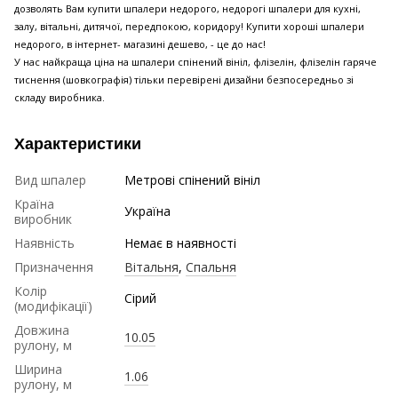
дозволять Вам купити шпалери недорого, недорогі шпалери для кухні,
залу, вітальні, дитячої, передпокою, коридору! Купити хороші шпалери
недорого, в інтернет- магазині дешево, - це до нас!
У нас найкраща ціна на шпалери спінений вініл, флізелін, флізелін гаряче
тиснення (шовкографія) тільки перевірені дизайни безпосередньо зі
складу виробника.
Характеристики
Вид шпалер
Метрові спінений вініл
Країна
Україна
виробник
Наявність
Немає в наявності
Призначення
Вітальня
,
Спальня
Колір
Сірий
(модифікації)
Довжина
10.05
рулону, м
Ширина
1.06
рулону, м