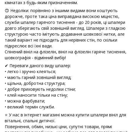
кімнатах з будь-яким призначенням.
🙃 Недоліки: порівняно з іншими видами вони коштують
дорожче, проте така ціна виправдана високою міцністю,
служби шпалер гарячого тиснення - до 20 років, ці шпалери
довго зберігають свій зовнішній вигляд. Шпалери з гладкою
структурою часто імітують додавання шовкової нитки, але
такий варіант не підходить для нерівних стін, по скільки
підкреслює всі їхні вади.
Спінений вініл на флізелін, вініл на флізелін гаряче тиснення,
шовкографія - відмінний вибір!
✔ Переваги даного виду шпалер:
• легко і зручно клеяться;
• мають гарний зовнішній вигляд;
• щільна, добротна структура;
• добре приховують недоліки стіни;
• клей наносити тільки на стіну;
• можна фарбувати;
• великий термін служби.
⭐ У нас в інтернет магазині можна купити шпалери вініл для
вітальні, спальні дитячої.
Повернення, обмін, низькі ціни, супутні товари, прямі