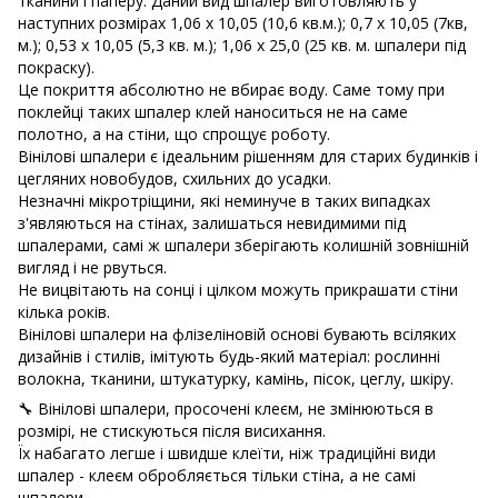
тканини і паперу. Даний вид шпалер виготовляють у
наступних розмірах
1,06 х 10,05 (10,6 кв.м.); 0,7 х 10,05 (7кв,
м.); 0,53 х 10,05 (5,3 кв. м.); 1,06 х 25,0 (25 кв. м. шпалери під
покраску).
Це покриття абсолютно не вбирає воду. Саме тому при
поклейці таких шпалер клей наноситься не на саме
полотно, а на стіни, що спрощує роботу.
Вінілові шпалери є ідеальним рішенням для старих будинків і
цегляних новобудов, схильних до усадки.
Незначні мікротріщини, які неминуче в таких випадках
з'являються на стінах, залишаться невидимими під
шпалерами, самі ж шпалери зберігають колишній зовнішній
вигляд і не рвуться.
Не вицвітають на сонці і цілком можуть прикрашати стіни
кілька років.
Вінілові шпалери на флізеліновій основі бувають всіляких
дизайнів і стилів, імітують будь-який матеріал: рослинні
волокна, тканини, штукатурку, камінь, пісок, цеглу, шкіру.
🔧 Вінілові шпалери, просочені клеєм, не змінюються в
розмірі, не стискуються після висихання.
Їх набагато легше і швидше клеїти, ніж традиційні види
шпалер - клеєм обробляється тільки стіна, а не самі
шпалери.