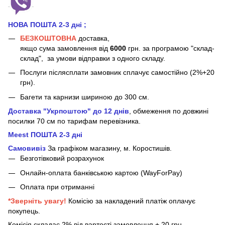
НОВА ПОШТА 2-3 дні
;
БЕЗКОШТОВНА
доставка,
якщо сума замовлення від
6000
грн. за програмою "склад-
склад", за умови відправки з одного складу.
Послуги післясплати замовник сплачує самостійно (2%+20
грн).
Багети та карнизи шириною до 300 см.
Доставка "Укрпоштою" до 12 днів
, обмеження по довжині
посилки 70 см
по тарифам перевізника.
Meest ПОШТА 2-3 дні
Самовивіз
За графіком магазину, м.
Коростишів.
Безготівковий розрахунок
Онлайн-оплата банківською картою (WayForPay)
Оплата при отриманні
*Зверніть увагу!
Комісію за накладений платіж оплачує
покупець.
Комісія складає 2% від вартості замовлення + 20 грн.