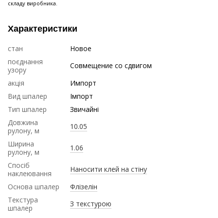
складу виробника.
Характеристики
стан
Новое
поєднання
Совмещение со сдвигом
узору
акція
Импорт
Вид шпалер
Імпорт
Тип шпалер
Звичайні
Довжина
10.05
рулону, м
Ширина
1.06
рулону, м
Спосіб
Наносити клей на стіну
наклеювання
Основа шпалер
Флізелін
Текстура
З текстурою
шпалер