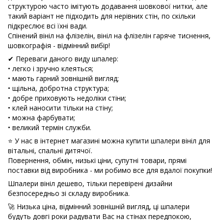
структурою часто імітують додавання шовкової нитки, але
такий варіант не підходить для нерівних стін, по скільки
підкреслює всі їхні вади.
Спінений вініл на флізелін, вініл на флізелін гаряче тиснення,
шовкографія - відмінний вибір!
✔ Переваги даного виду шпалер:
• легко і зручно клеяться;
• мають гарний зовнішній вигляд;
• щільна, добротна структура;
• добре приховують недоліки стіни;
• клей наносити тільки на стіну;
• можна фарбувати;
• великий термін служби.
⭐ У нас в інтернет магазині можна купити шпалери вініл для
вітальні, спальні дитячої.
Повернення, обмін, низькі ціни, супутні товари, прямі
поставки від виробника - ми робимо все для вдалої покупки!
Шпалери вініл дешево, тільки перевірені дизайни
безпосередньо зі складу виробника.
🚀 Низька ціна, відмінний зовнішній вигляд, ці шпалери
будуть довгі роки радувати Вас на стінах передпокою,