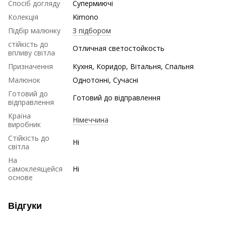
Спосіб догляду
Супермиючі
Колекція
Kimono
Підбір малюнку
З підбором
стійкість до
Отличная светостойкость
впливу світла
Призначення
Кухня, Коридор, Вітальня, Спальня
Малюнок
Однотонні, Сучасні
Готовий до
Готовий до відправлення
відправлення
Країна
Німеччина
виробник
Стійкість до
Ні
світла
На
самоклеящейся
Ні
основе
Відгуки