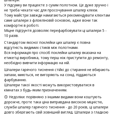
У підсумку ви працюєте з сухим полотном. Це дуже зручно і
не треба чекати час для просочування шпалер клеєм.
Тому майстри завжди намагаються рекомендувати клієнтам
саме шпалери з флізеліновій основою, адже вони так
комфортні в роботі.
Міцне підгрунтя дозволяє перефарбовувати ці шпалери 5 -
10 разів.
Стандартом якісної поклейки цих шпалер є повна
відсутність видимих ​​стиків між полотнами.
Вся інформація про спосіб поклейки шпалер вказана на
етикетці виробника, тому перш ніж приступити до ремонту,
необхідно вивчити інформацію на ній.
Шпалери гарячого тиснення стійкі до стирання не вбирають
запахи, миються, не вигоряють на сонці, піддаються
фарбуванню.
Шпалери такої якості можуть використовуватися в
кімнатах з будь-яким призначенням.
🙃 Недоліки: порівняно з іншими видами вони коштують
дорожче, проте така ціна виправдана високою міцністю,
служби шпалер гарячого тиснення - до 20 років, ці шпалери
довго зберігають свій зовнішній вигляд. Шпалери з гладкою