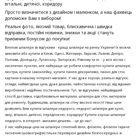
вітальні, дитячої, коридору.
Просто визначитеся з дизайном і малюнком, а наш фахівець
допоможе Вам з вибором!
Реальні фото, якісний товар, блискавична і швидка
відправка, постійні новинки, знижки та акції стануть
приємним бонусом до покупки!
Вінілові шпалери за відгуками - кращі шпалери на ринку України! Їх можна
замовити або купити в Києві, Одесі, Житомирі, Харкові, Львові, Дніпро,
Полтава, Донецьку, Луганську, Запоріжжі, Рівному та ін. - у всіх містах і
населених пунктах, але найкраще це робити комфортно-купити шпалери,
люстри, купити самоклейку, купити панелі декоративні, панно для стін,
картини в нашому інтернет-магазині. У нас дуже хороші, реальні відгуки,
огляди, найвигідніші ціни, дуже дешево, найостанніші колекції, від відомих
виробників і надійних постачальників. Тут, за відгуками, найшвидший
спосіб доставки, оздоблювальні матеріали, шпалери для стін, матеріали
для ремонту, будівництва, шпалери на стіну високої якості! Наші ціни
дозволять Вам купити шпалери недорого, недорогі шпалери для кухні,
залу, вітальні, дитячої, передпокою, коридору! Купити хороші шпалери
недорого, в інтернет- магазині дешево, - це до нас!
У нас найкраща ціна на шпалери спінений вініл, флізелін, флізелін гаряче
тиснення (шовкографія) тільки перевірені дизайни безпосередньо зі