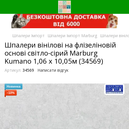
Шпалери Імпорт
Шпалери Імпорт Marburg
Шпалери вініло
Шпалери вінілові на флізеліновій
основі світло-сірий Marburg
Kumano 1,06 х 10,05м (34569)
Артикул:
34569
Написати відгук
Новинка
−10%