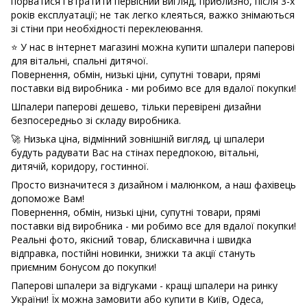
порватися і втратити первісний вигляд, приблизно, після 3-х
років експлуатації; не так легко клеяться, важко знімаються
зі стіни при необхідності переклеювання.
⭐ У нас в інтернет магазині можна купити шпалери паперові
для вітальні, спальні дитячої.
Повернення, обмін, низькі ціни, супутні товари, прямі
поставки від виробника - ми робимо все для вдалої покупки!
Шпалери паперові дешево, тільки перевірені дизайни
безпосередньо зі складу виробника.
🚀 Низька ціна, відмінний зовнішній вигляд, ці шпалери
будуть радувати Вас на стінах передпокою, вітальні,
дитячій, коридору, гостинної.
Просто визначитеся з дизайном і малюнком, а наш фахівець
допоможе Вам!
Повернення, обмін, низькі ціни, супутні товари, прямі
поставки від виробника - ми робимо все для вдалої покупки!
Реальні фото, якісний товар, блискавична і швидка
відправка, постійні новинки, знижки та акції стануть
приємним бонусом до покупки!
Паперові шпалери за відгуками - кращі шпалери на ринку
України! Їх можна замовити або купити в Київ, Одеса,