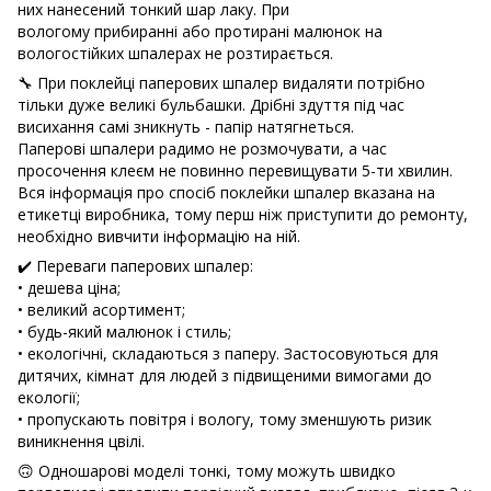
них нанесений тонкий шар лаку. При
вологому прибиранні або протирані малюнок на
вологостійких шпалерах не розтирається.
🔧 При поклейці паперових шпалер видаляти потрібно
тільки дуже великі бульбашки. Дрібні здуття під час
висихання самі зникнуть - папір натягнеться.
Паперові шпалери радимо не розмочувати, а час
просочення клеєм не повинно перевищувати 5-ти хвилин.
Вся інформація про спосіб поклейки шпалер вказана на
етикетці виробника, тому перш ніж приступити до ремонту,
необхідно вивчити інформацію на ній.
✔️ Переваги паперових шпалер:
• дешева ціна;
• великий асортимент;
• будь-який малюнок і стиль;
• екологічні, складаються з паперу. Застосовуються для
дитячих, кімнат для людей з підвищеними вимогами до
екології;
• пропускають повітря і вологу, тому зменшують ризик
виникнення цвілі.
🙃 Одношарові моделі тонкі, тому можуть швидко