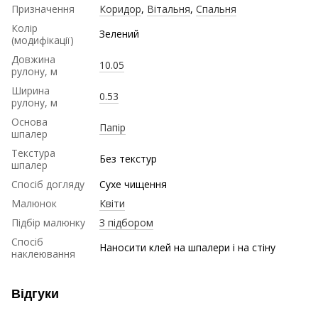
Призначення
Коридор
,
Вітальня
,
Спальня
Колір
Зелений
(модифікації)
Довжина
10.05
рулону, м
Ширина
0.53
рулону, м
Основа
Папір
шпалер
Текстура
Без текстур
шпалер
Спосіб догляду
Сухе чищення
Малюнок
Квіти
Підбір малюнку
З підбором
Спосіб
Наносити клей на шпалери і на стіну
наклеювання
Відгуки