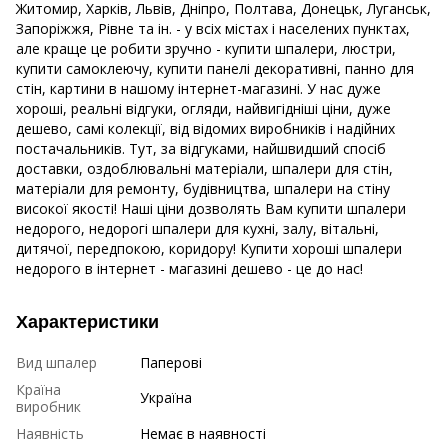
Житомир, Харків, Львів, Дніпро, Полтава, Донецьк, Луганськ,
Запоріжжя, Рівне та ін. - у всіх містах і населених пунктах,
але краще це робити зручно - купити шпалери, люстри,
купити самоклеючу, купити панелі декоративні, панно для
стін, картини в нашому інтернет-магазині. У нас дуже
хороші, реальні відгуки, огляди, найвигідніші ціни, дуже
дешево, самі колекції, від відомих виробників і надійних
постачальників. Тут, за відгуками, найшвидший спосіб
доставки, оздоблювальні матеріали, шпалери для стін,
матеріали для ремонту, будівництва, шпалери на стіну
високої якості! Наші ціни дозволять Вам купити шпалери
недорого, недорогі шпалери для кухні, залу, вітальні,
дитячої, передпокою, коридору! Купити хороші шпалери
недорого в інтернет - магазині дешево - це до нас!
Характеристики
Вид шпалер
Паперові
Країна
Україна
виробник
Наявність
Немає в наявності