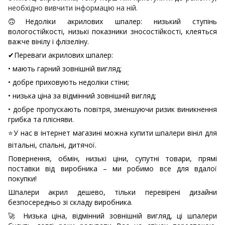
необхідно вивчити інформацію на ній.
🙃
Недоліки акрилових шпалер: низький ступінь
вологостійкості, низькі показники зносостійкості, клеяться
важче вінілу і флізеліну.
✔
Переваги акрилових шпалер:
• мають гарний зовнішній вигляд;
• добре приховують недоліки стіни;
• низька ціна за відмінний зовнішній вигляд;
• добре пропускають повітря, зменшуючи ризик виникнення
грибка та плісняви.
⭐
У нас в інтернет магазині можна купити шпалери вініл для
вітальні, спальні, дитячої.
Повернення, обмін, низькі ціни, супутні товари, прямі
поставки від виробника – ми робимо все для вдалої
покупки!
Шпалери акрил дешево, тільки перевірені дизайни
безпосередньо зі складу виробника.
🚀
Низька ціна, відмінний зовнішній вигляд, ці шпалери