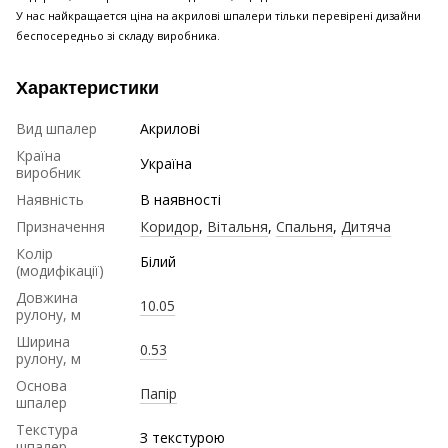
У нас найкращается ціна на акрилові шпалери тільки перевірені дизайни
беспосередньо зі складу виробника.
Характеристики
Вид шпалер
Акрилові
Країна
Україна
виробник
Наявність
В наявності
Призначення
Коридор
,
Вітальня
,
Спальня
,
Дитяча
Колір
Білий
(модифікації)
Довжина
10.05
рулону, м
Ширина
0.53
рулону, м
Основа
Папір
шпалер
Текстура
З текстурою
шпалер