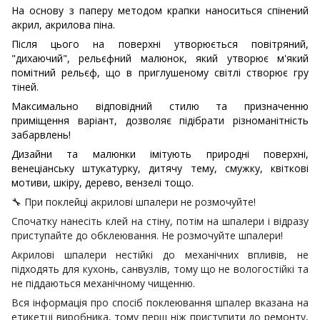
На основу з паперу методом крапки наноситься спінений
акрил, акрилова піна.
Після цього на поверхні утворюється повітряний,
"дихаючий", рельєфний малюнок, який утворює м'який
помітний рельєф, що в приглушеному світлі створює гру
тіней.
Максимально відповідний стилю та призначенню
приміщення варіант, дозволяє підібрати різноманітність
забарвлень!
Дизайни та малюнки імітують природні поверхні,
венеціанську штукатурку, дитячу тему, смужку, квіткові
мотиви, шкіру, дерево, вензелі тощо.
🔧
При поклейці акрилові шпалери не розмочуйте!
Спочатку нанесіть клей на стіну, потім на шпалери і відразу
приступайте до обклеювання. Не розмочуйте шпалери!
Акрилові шпалери нестійкі до механічних впливів, не
підходять для кухонь, санвузлів, тому що не вологостійкі та
не піддаються механічному чищенню.
Вся інформація про спосіб поклеювання шпалер вказана на
етикетці виробника, тому перш ніж приступити до ремонту,