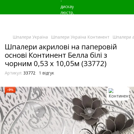
Шпалери Україна
Шпалери Україна Континент
Шпалери ак
Шпалери акрилові на паперовій
основі Континент Белла білі з
чорним 0,53 х 10,05м (33772)
Артикул:
33772
1 відгук
−9%