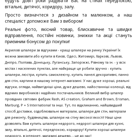
будуть довгі роки радувати Вас на стінах передпокою,
вітальні, дитячої, коридору, залу.
Просто визначтеся з дизайном та малюнком, а наш
спеціаліст допоможе Вам з вибором!
Реальні фото, якісний товар, блискавичне та швидке
відправлення, постійні новинки, знижки та акції стануть
приємним бонусом до покупки!
Акрилові шпалери за відгуками - кращі шпалери на ринку України! Їх
можна замовити або купити в Києві, Одесі, Житомирі, Харкові, Львові,
Дніпро, Полтава, Донецьку, Луганську, Запоріжжі, Рівному та ін. - у всіх
містах і населених пунктах, але найкраще це робити зручно - купить
шпалери, люстри, купить самоклеючу, купить панелі декоративні, панно
для стін, картини в нашому інтернет-магазині. У нас дуже хороші, реальні
відгуки, огляди, найвигідніші ціни, дуже дешево, найостанніші колекції, від
відомих виробників і надійних постачальників. Великий вибір шпалер
провідних світових фабрик Rash, AS creation, Graham and Brown, Erisman,
Marburg, P + S International та інші. Тут, по відкликанню, найшвидший
спосіб доставки, оздоблювальні матеріали, шпалери для стін, матеріали
для ремонту, будівництва, шпалери на стіну високої якості! Наші ціни
дозволять Вам купить шпалери недорого, недорогі шпалери для кухні,
залу, вітальні, дитячої, передпокою, коридору! Купити хороші шпалери
недорого, в інтернет- магазині дешево, - це до нас!