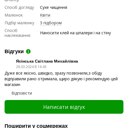
Спосіб догляду
Сухе чищення
Малюнок
Квіти
Підбір малюнку
З підбором
Спосіб
Наносити клей на шпалери і на стіну
наклеювання
Відгуки
1
Ясінська Світлана Михайлівна
28.03.2024 В 16:45
Дуже все якісно, швидко, зразу позвонили,з обіду
відправили рано отримала, щиро дякую і рекомендую цей
магазин
Відповісти
Написати відгук
Поширити у соцмережах