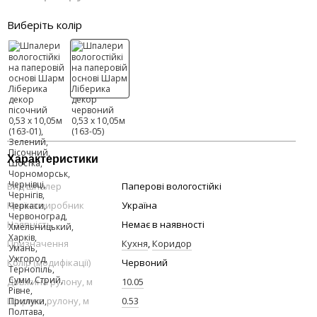
Виберіть колір
Характеристики
Вид шпалер
Паперові вологостійкі
Країна виробник
Україна
Наявність
Немає в наявності
Призначення
Кухня
,
Коридор
Колір (модифікації)
Червоний
Довжина рулону, м
10.05
Ширина рулону, м
0.53