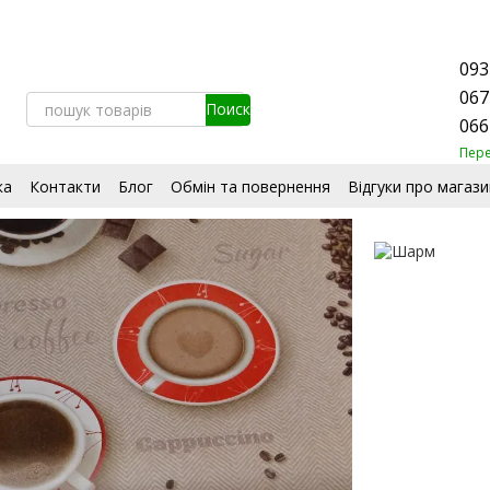
093
067
066
Пер
ка
Контакти
Блог
Обмін та повернення
Відгуки про магази
стувача
Сертифікати