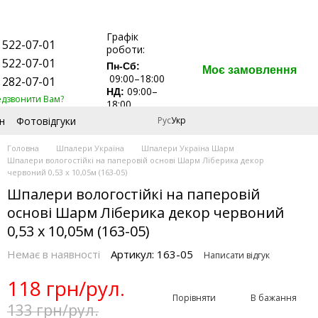
Графік
 522-07-01
роботи:
 522-07-01
Пн-Сб:
Моє замовлення
09:00–18:00
 282-07-01
09:00–
НД:
едзвонити Вам?
18:00
н
Фотовідгуки
Рус
Укр
Головна
Шпалери Україна
Шпалери Україна Шарм
Шпалери вологостійкі на паперовій основі Шарм Ліберика декор
червоний 0,53 х 10,05м (163-05)
Шпалери вологостійкі на паперовій
основі Шарм Ліберика декор червоний
0,53 х 10,05м (163-05)
Немає в наявності
Артикул: 163-05
Написати відгук
118 грн/рул.
Порівняти
В бажання
133 грн/рул.