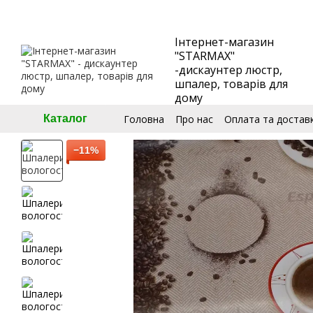
Перейти до основного контенту
Інтернет-магазин
"STARMAX"
-дискаунтер люстр,
шпалер, товарів для
дому
Головна
Про нас
Оплата та достав
Каталог
🧮Калькулятор шпалер
Угода кори
−11%