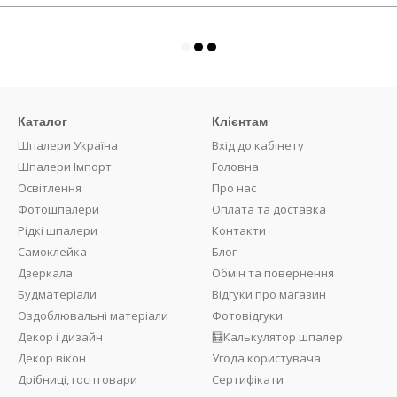
Каталог
Клієнтам
Шпалери Україна
Вхід до кабінету
Шпалери Імпорт
Головна
Освітлення
Про нас
Фотошпалери
Оплата та доставка
Рідкі шпалери
Контакти
Самоклейка
Блог
Дзеркала
Обмін та повернення
Будматеріали
Відгуки про магазин
Оздоблювальні матеріали
Фотовідгуки
Декор і дизайн
🧮Калькулятор шпалер
Декор вікон
Угода користувача
Дрібниці, госптовари
Сертифікати