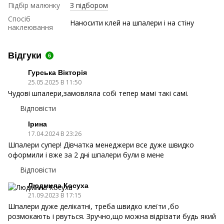
Підбір малюнку
З підбором
Спосіб
Наносити клей на шпалери і на стіну
наклеювання
Відгуки
6
Гурська Вікторія
25.05.2025 В 11:50
Чудові шпалери,замовляла собі тепер мамі такі самі.
Відповісти
Ірина
17.04.2024 В 23:26
Шпалери супер! Дівчатка менеджери все дуже швидко
оформили і вже за 2 дні шпалери були в мене
Відповісти
Людмила Косуха
21.09.2023 В 17:15
Шпалери дуже делікатні, треба швидко клеїти ,бо
розмокають і рвуться. Зручно,що можна відрізати будь який