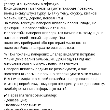
уникнути «парникового ефекту».
Види дизайнів і малюнків імітують природні поверхні,
венеціанську штукатурку, дитячу тему, смужку, квіткові
мотиви, шкіру, дерево, вензелі і т.д.
За типом текстури паперові шпалери плоскі і гладкі, не
фактурні, на вологостійких є глянець.
Вологостійкі паперові шпалери так називають тому, що на
них нанесений тонкий шар лаку. При
вологому прибиранні або протирані малюнок на
вологостійких шпалерах не розтирається.
🔧 При поклейці паперових шпалер видаляти потрібно
тільки дуже великі бульбашки. Дрібні здуття під час
висихання самі зникнуть - папір натягнеться.
Паперові шпалери радимо не розмочувати, а час
просочення клеєм не повинно перевищувати 5-ти хвилин.
Вся інформація про спосіб поклейки шпалер вказана на
етикетці виробника, тому перш ніж приступити до ремонту,
необхідно вивчити інформацію на ній.
✔️ Переваги паперових шпалер:
• дешева ціна;
• великий асортимент;
• будь-який малюнок і стиль;