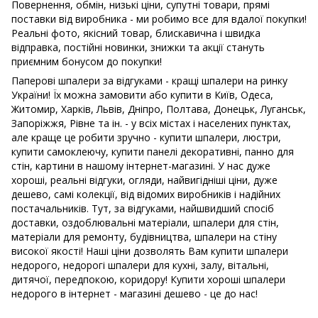
Повернення, обмін, низькі ціни, супутні товари, прямі
поставки від виробника - ми робимо все для вдалої покупки!
Реальні фото, якісний товар, блискавична і швидка
відправка, постійні новинки, знижки та акції стануть
приємним бонусом до покупки!
Паперові шпалери за відгуками - кращі шпалери на ринку
України! Їх можна замовити або купити в Київ, Одеса,
Житомир, Харків, Львів, Дніпро, Полтава, Донецьк, Луганськ,
Запоріжжя, Рівне та ін. - у всіх містах і населених пунктах,
але краще це робити зручно - купити шпалери, люстри,
купити самоклеючу, купити панелі декоративні, панно для
стін, картини в нашому інтернет-магазині. У нас дуже
хороші, реальні відгуки, огляди, найвигідніші ціни, дуже
дешево, самі колекції, від відомих виробників і надійних
постачальників. Тут, за відгуками, найшвидший спосіб
доставки, оздоблювальні матеріали, шпалери для стін,
матеріали для ремонту, будівництва, шпалери на стіну
високої якості! Наші ціни дозволять Вам купити шпалери
недорого, недорогі шпалери для кухні, залу, вітальні,
дитячої, передпокою, коридору! Купити хороші шпалери
недорого в інтернет - магазині дешево - це до нас!