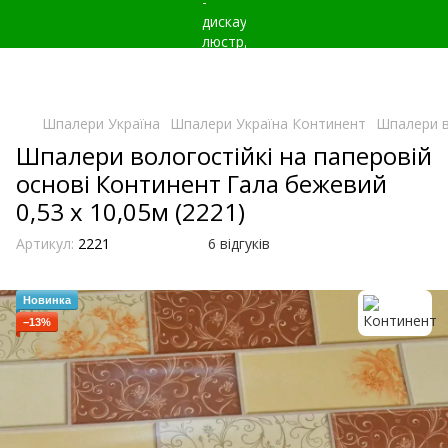
Шпалери Україна
Шпалери Україна Континент
Шпалери в
Шпалери вологостійкі на паперовій
основі Континент Гала бежевий
0,53 х 10,05м (2221)
Артикул:
2221
6 відгуків
Новинка
−13%