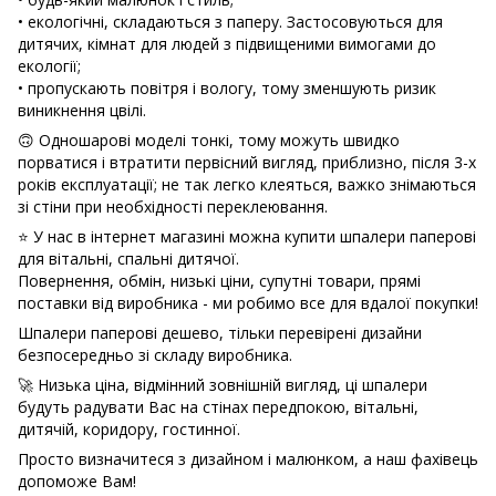
• екологічні, складаються з паперу. Застосовуються для
дитячих, кімнат для людей з підвищеними вимогами до
екології;
• пропускають повітря і вологу, тому зменшують ризик
виникнення цвілі.
🙃 Одношарові моделі тонкі, тому можуть швидко
порватися і втратити первісний вигляд, приблизно, після 3-х
років експлуатації; не так легко клеяться, важко знімаються
зі стіни при необхідності переклеювання.
⭐ У нас в інтернет магазині можна купити шпалери паперові
для вітальні, спальні дитячої.
Повернення, обмін, низькі ціни, супутні товари, прямі
поставки від виробника - ми робимо все для вдалої покупки!
Шпалери паперові дешево, тільки перевірені дизайни
безпосередньо зі складу виробника.
🚀 Низька ціна, відмінний зовнішній вигляд, ці шпалери
будуть радувати Вас на стінах передпокою, вітальні,
дитячій, коридору, гостинної.
Просто визначитеся з дизайном і малюнком, а наш фахівець
допоможе Вам!