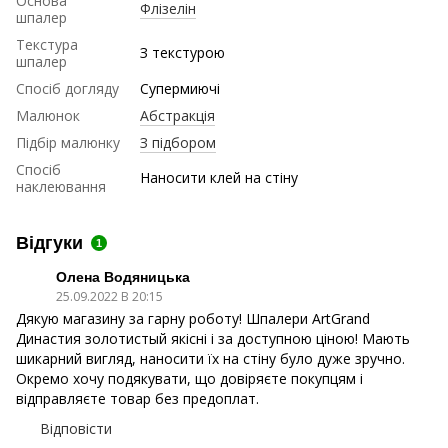
Основа
Флізелін
шпалер
Текстура
З текстурою
шпалер
Спосіб догляду
Супермиючі
Малюнок
Абстракція
Підбір малюнку
З підбором
Спосіб
Наносити клей на стіну
наклеювання
Відгуки
1
Олена Водяницька
25.09.2022 В 20:15
Дякую магазину за гарну роботу! Шпалери ArtGrand
Династия золотистый якісні і за доступною ціною! Мають
шикарний вигляд, наносити їх на стіну було дуже зручно.
Окремо хочу подякувати, що довіряєте покупцям і
відправляєте товар без предоплат.
Відповісти