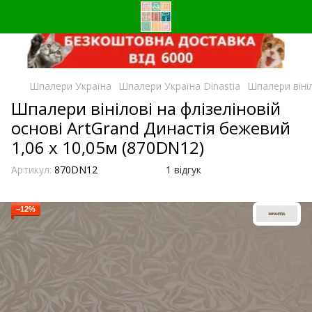
Шпалери Україна
Шпалери Україна Dinastia
Шпалери вініл
Шпалери вінілові на флізеліновій
основі ArtGrand Династія бежевий
1,06 х 10,05м (870DN12)
Артикул:
870DN12
1 відгук
−12%