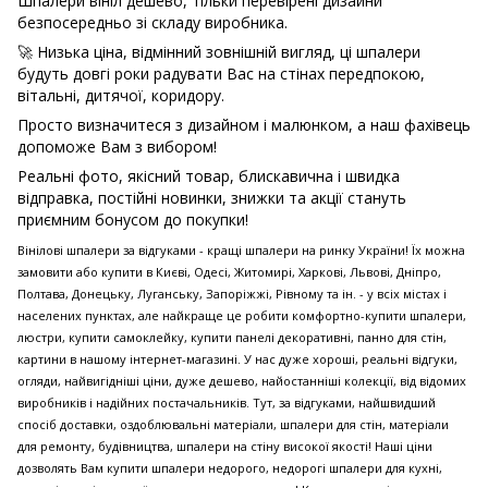
Шпалери вініл дешево, тільки перевірені дизайни
безпосередньо зі складу виробника.
🚀 Низька ціна, відмінний зовнішній вигляд, ці шпалери
будуть довгі роки радувати Вас на стінах передпокою,
вітальні, дитячої, коридору.
Просто визначитеся з дизайном і малюнком, а наш фахівець
допоможе Вам з вибором!
Реальні фото, якісний товар, блискавична і швидка
відправка, постійні новинки, знижки та акції стануть
приємним бонусом до покупки!
Вінілові шпалери за відгуками - кращі шпалери на ринку України! Їх можна
замовити або купити в Києві, Одесі, Житомирі, Харкові, Львові, Дніпро,
Полтава, Донецьку, Луганську, Запоріжжі, Рівному та ін. - у всіх містах і
населених пунктах, але найкраще це робити комфортно-купити шпалери,
люстри, купити самоклейку, купити панелі декоративні, панно для стін,
картини в нашому інтернет-магазині. У нас дуже хороші, реальні відгуки,
огляди, найвигідніші ціни, дуже дешево, найостанніші колекції, від відомих
виробників і надійних постачальників. Тут, за відгуками, найшвидший
спосіб доставки, оздоблювальні матеріали, шпалери для стін, матеріали
для ремонту, будівництва, шпалери на стіну високої якості! Наші ціни
дозволять Вам купити шпалери недорого, недорогі шпалери для кухні,