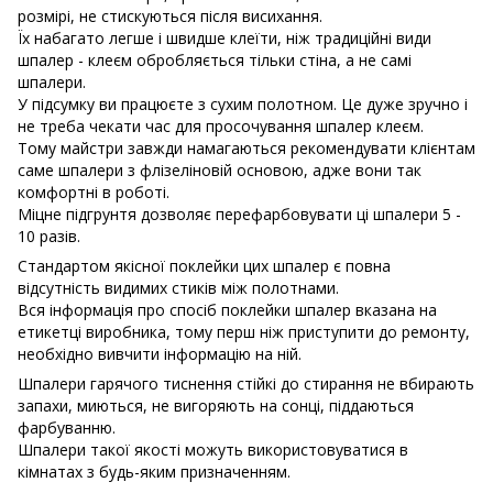
розмірі, не стискуються після висихання.
Їх набагато легше і швидше клеїти, ніж традиційні види
шпалер - клеєм обробляється тільки стіна, а не самі
шпалери.
У підсумку ви працюєте з сухим полотном. Це дуже зручно і
не треба чекати час для просочування шпалер клеєм.
Тому майстри завжди намагаються рекомендувати клієнтам
саме шпалери з флізеліновій основою, адже вони так
комфортні в роботі.
Міцне підгрунтя дозволяє перефарбовувати ці шпалери 5 -
10 разів.
Стандартом якісної поклейки цих шпалер є повна
відсутність видимих ​​стиків між полотнами.
Вся інформація про спосіб поклейки шпалер вказана на
етикетці виробника, тому перш ніж приступити до ремонту,
необхідно вивчити інформацію на ній.
Шпалери гарячого тиснення стійкі до стирання не вбирають
запахи, миються, не вигоряють на сонці, піддаються
фарбуванню.
Шпалери такої якості можуть використовуватися в
кімнатах з будь-яким призначенням.