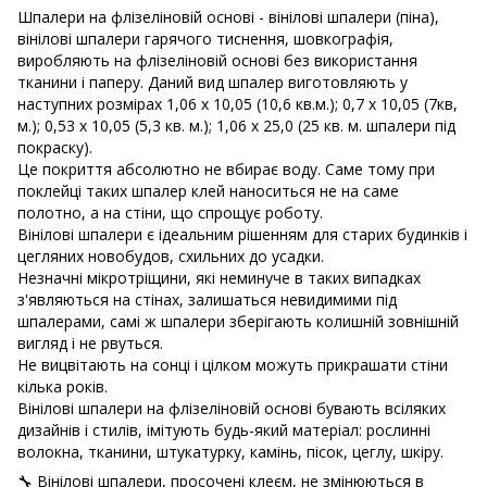
Шпалери на флізеліновій основі - вінілові шпалери (піна),
вінілові шпалери гарячого тиснення, шовкографія,
виробляють на флізеліновій основі без використання
тканини і паперу. Даний вид шпалер виготовляють у
наступних розмірах
1,06 х 10,05 (10,6 кв.м.); 0,7 х 10,05 (7кв,
м.); 0,53 х 10,05 (5,3 кв. м.); 1,06 х 25,0 (25 кв. м. шпалери під
покраску).
Це покриття абсолютно не вбирає воду. Саме тому при
поклейці таких шпалер клей наноситься не на саме
полотно, а на стіни, що спрощує роботу.
Вінілові шпалери є ідеальним рішенням для старих будинків і
цегляних новобудов, схильних до усадки.
Незначні мікротріщини, які неминуче в таких випадках
з'являються на стінах, залишаться невидимими під
шпалерами, самі ж шпалери зберігають колишній зовнішній
вигляд і не рвуться.
Не вицвітають на сонці і цілком можуть прикрашати стіни
кілька років.
Вінілові шпалери на флізеліновій основі бувають всіляких
дизайнів і стилів, імітують будь-який матеріал: рослинні
волокна, тканини, штукатурку, камінь, пісок, цеглу, шкіру.
🔧 Вінілові шпалери, просочені клеєм, не змінюються в