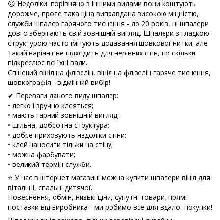
🙃 Недоліки: порівняно з іншими видами вони коштують
дорожче, проте така ціна виправдана високою міцністю,
служби шпалер гарячого тиснення - до 20 років, ці шпалери
довго зберігають свій зовнішній вигляд. Шпалери з гладкою
структурою часто імітують додавання шовкової нитки, але
такий варіант не підходить для нерівних стін, по скільки
підкреслює всі їхні вади.
Спінений вініл на флізелін, вініл на флізелін гаряче тиснення,
шовкографія - відмінний вибір!
✔ Переваги даного виду шпалер:
• легко і зручно клеяться;
• мають гарний зовнішній вигляд;
• щільна, добротна структура;
• добре приховують недоліки стіни;
• клей наносити тільки на стіну;
• можна фарбувати;
• великий термін служби.
⭐ У нас в інтернет магазині можна купити шпалери вініл для
вітальні, спальні дитячої.
Повернення, обмін, низькі ціни, супутні товари, прямі
поставки від виробника - ми робимо все для вдалої покупки!