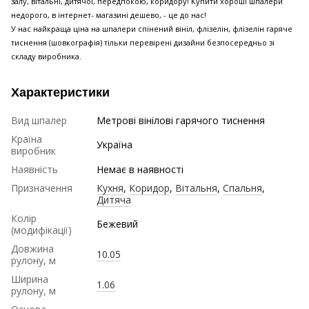
залу, вітальні, дитячої, передпокою, коридору! Купити хороші шпалери
недорого, в інтернет- магазині дешево, - це до нас!
У нас найкраща ціна на шпалери спінений вініл, флізелін, флізелін гаряче
тиснення (шовкографія) тільки перевірені дизайни безпосередньо зі
складу виробника.
Характеристики
Вид шпалер
Метрові вінілові гарячого тиснення
Країна
Україна
виробник
Наявність
Немає в наявності
Призначення
Кухня
,
Коридор
,
Вітальня
,
Спальня
,
Дитяча
Колір
Бежевий
(модифікації)
Довжина
10.05
рулону, м
Ширина
1.06
рулону, м