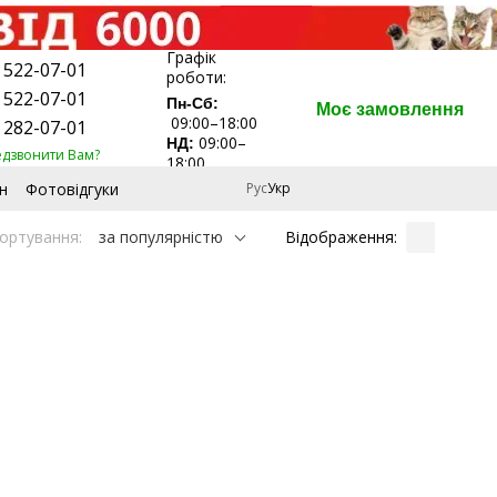
Графік
 522-07-01
роботи:
 522-07-01
Пн-Сб:
Моє замовлення
09:00–18:00
 282-07-01
09:00–
НД:
едзвонити Вам?
18:00
н
Фотовідгуки
Рус
Укр
Відображення:
ортування:
за популярністю