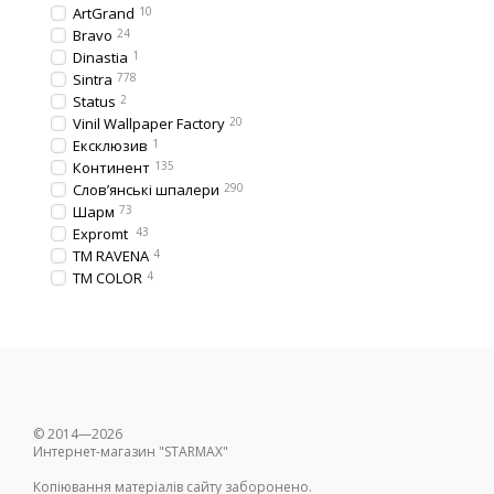
ArtGrand
10
Bravo
24
Dinastia
1
Sintra
778
Status
2
Vinil Wallpaper Factory
20
Ексклюзив
1
Континент
135
Слов’янські шпалери
290
Шарм
73
Expromt
43
TM RAVENA
4
TM COLOR
4
© 2014—2026
Интернет-магазин "STARMAX"
Копіювання матеріалів сайту заборонено.