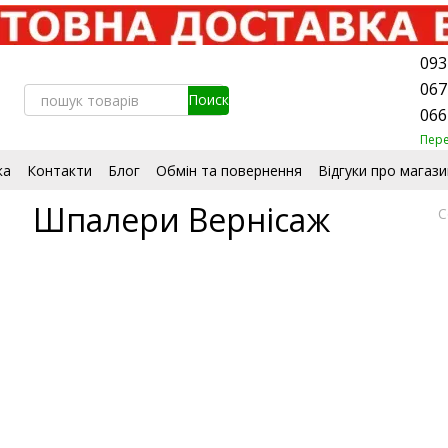
093
067
066
Пер
ка
Контакти
Блог
Обмін та повернення
Відгуки про магази
стувача
Сертифікати
Шпалери Вернісаж
С