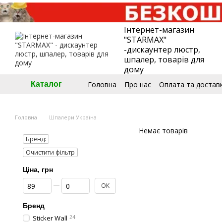
Перейти до основного контенту
Інтернет-магазин
"STARMAX"
-дискаунтер люстр,
шпалер, товарів для
дому
Головна
Про нас
Оплата та достав
Каталог
🧮Калькулятор шпалер
Угода кори
Головна
Шпалери Україна
Немає товарів
Бренд:
Очистити фільтр
Ціна, грн
Від Ціна, грн
До Ціна, грн
ОК
Бренд
Sticker Wall
24