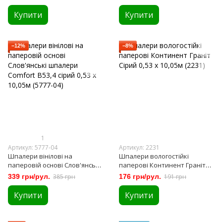
(049)
Купити
Купити
−12%
−8%
1
Артикул: 5777-04
Артикул: 2231
Шпалери вінілові на
Шпалери вологостійкі
паперовій основі Слов'янські
паперові Континент Граніт
шпалери Comfort В53,4 сірий
Сірий 0,53 х 10,05м (2231)
339 грн/рул.
385 грн
176 грн/рул.
191 грн
0,53 х 10,05м (5777-04)
Купити
Купити