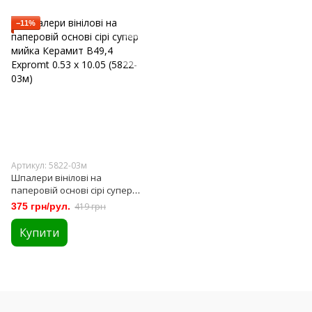
−11%
Артикул: 5822-03м
Шпалери вінілові на
паперовій основі сірі супер
мийка Керамит В49,4 Expromt
375 грн/рул.
419 грн
0.53 х 10.05 (5822-03м)
Купити