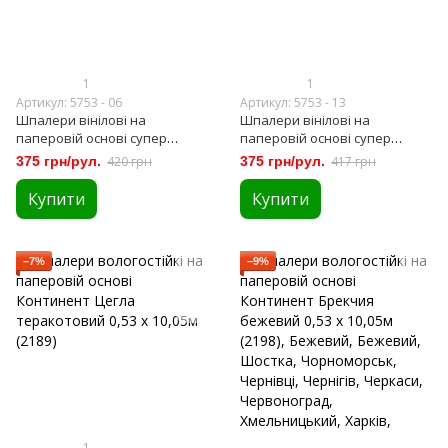
1
1
Артикул: 5753 - 06
Артикул: 5753 - 13
Шпалери вінілові на
Шпалери вінілові на
паперовій основі супер
паперовій основі супер
мийка Слов'янські шпалери
мийка Слов'янські шпалери
375 грн/рул.
420 грн
375 грн/рул.
417 грн
Expromt В49,4 Лего білі 0,53 х
Expromt В49,4 Лего бордові
10,05м (5753-06)
0,53 х 10,05м (5753-13)
Купити
Купити
−7%
−9%
1