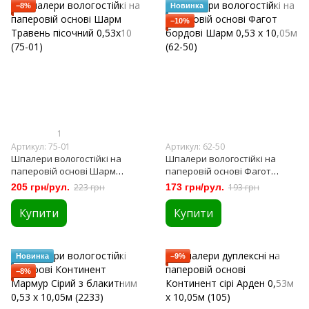
−8%
Новинка
−10%
1
Артикул: 75-01
Артикул: 62-50
Шпалери вологостійкі на
Шпалери вологостійкі на
паперовій основі Шарм
паперовій основі Фагот
Травень пісочний 0,53х10 (75-
бордові Шарм 0,53 х 10,05м
205 грн/рул.
223 грн
173 грн/рул.
193 грн
01)
(62-50)
Купити
Купити
Новинка
−9%
−8%