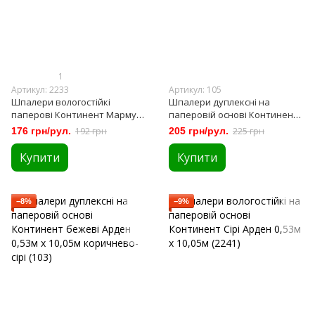
1
Артикул: 2233
Артикул: 105
Шпалери вологостійкі
Шпалери дуплексні на
паперові Континент Мармур
паперовій основі Континент
Сірий з блакитним 0,53 х
сірі Арден 0,53м х 10,05м (105)
176 грн/рул.
192 грн
205 грн/рул.
225 грн
10,05м (2233)
Купити
Купити
−8%
−9%