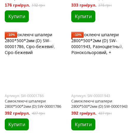
Арден 0,53м х 10,05м
176 грн/рул.
192 грн
333 грн/рул.
378 грн
коричнево-сірі (2240)
Купити
Купити
−10%
−10%
Артикул: SW-00001786
Артикул: SW-00001943
Самоклеючі шпалери
Самоклеючі шпалери
2800*500*2мм (D) SW-00001786
2800*500*2мм (D) SW-00001943
392 грн/рул.
437 грн
392 грн/рул.
437 грн
Купити
Купити