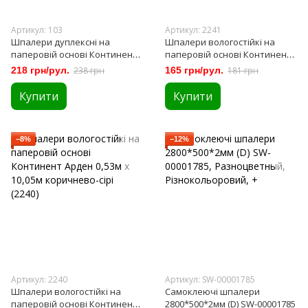
Артикул: 103
Артикул: 2241
Шпалери дуплексні на
Шпалери вологостійкі на
паперовій основі Континент
паперовій основі Континент
бежеві Арден 0,53м х 10,05м
Сірі Арден 0,53м х 10,05м (2241)
218 грн/рул.
238 грн
165 грн/рул.
181 грн
коричнево-сірі (103)
Купити
Купити
−8%
−12%
Артикул: 2240
Артикул: SW-00001785
Шпалери вологостійкі на
Самоклеючі шпалери
паперовій основі Континент
2800*500*2мм (D) SW-00001785