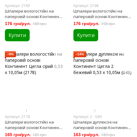
Артикул: 2189
Артикул: 2198
Шпалери вологостійкі на
Шпалери вологостійкі на
паперовій основі Континент
паперовій основі Континент
Цегла теракотовий 0,53 х
Брекчия бежевий 0,53 х
176 грн/рул.
189 грн
176 грн/рул.
193 грн
10,05м (2189)
10,05м (2198)
Купити
Купити
−9%
−14%
1
1
Артикул: 2178
Артикул: 2 - 049
Шпалери вологостійкі на
Шпалери дуплексні на
паперовій основі Континент
паперовій основі Континент
Цегла сірий 0,53 х 10,05м (2178)
Цегла 2 бежевий 0,53 х 10,05м
165 грн/рул.
181 грн
163 грн/рул.
189 грн