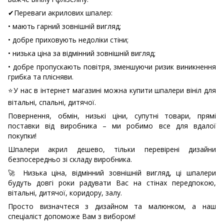
✔
Переваги акрилових шпалер:
• мають гарний зовнішній вигляд;
• добре приховують недоліки стіни;
• низька ціна за відмінний зовнішній вигляд;
• добре пропускають повітря, зменшуючи ризик виникнення
грибка та плісняви.
⭐
У нас в інтернет магазині можна купити шпалери вініл для
вітальні, спальні, дитячої.
Повернення, обмін, низькі ціни, супутні товари, прямі
поставки від виробника – ми робимо все для вдалої
покупки!
Шпалери акрил дешево, тільки перевірені дизайни
безпосередньо зі складу виробника.
🚀
Низька ціна, відмінний зовнішній вигляд, ці шпалери
будуть довгі роки радувати Вас на стінах передпокою,
вітальні, дитячої, коридору, залу.
Просто визначтеся з дизайном та малюнком, а наш
спеціаліст допоможе Вам з вибором!