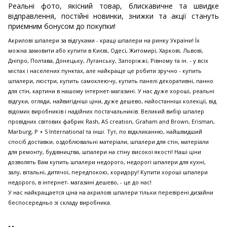
Реальні фото, якісний товар, блискавичне та швидке
відправлення, постійні новинки, знижки та акції стануть
приємним бонусом до покупки!
Акрилові шпалери за відгуками - кращі шпалери на ринку України! Їх
можна замовити або купити в Києві, Одесі, Житомирі, Харкові, Львові,
Дніпро, Полтава, Донецьку, Луганську, Запоріжжі, Рівному та ін. - у всіх
містах і населених пунктах, але найкраще це робити зручно - купить
шпалери, люстри, купить самоклеючу, купить панелі декоративні, панно
для стін, картини в нашому інтернет-магазині. У нас дуже хороші, реальні
відгуки, огляди, найвигідніші ціни, дуже дешево, найостанніші колекції, від
відомих виробників і надійних постачальників. Великий вибір шпалер
провідних світових фабрик Rash, AS creation, Graham and Brown, Erisman,
Marburg, P + S International та інші. Тут, по відкликанню, найшвидший
спосіб доставки, оздоблювальні матеріали, шпалери для стін, матеріали
для ремонту, будівництва, шпалери на стіну високої якості! Наші ціни
дозволять Вам купить шпалери недорого, недорогі шпалери для кухні,
залу, вітальні, дитячої, передпокою, коридору! Купити хороші шпалери
недорого, в інтернет- магазині дешево, - це до нас!
У нас найкращается ціна на акрилові шпалери тільки перевірені дизайни
беспосередньо зі складу виробника.