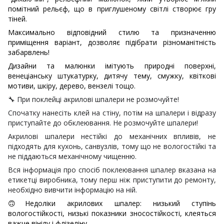
помітний рельєф, що в приглушеному світлі створює гру
тіней.
Максимально відповідний стилю та призначенню
приміщення варіант, дозволяє підібрати різноманітність
забарвлень!
Дизайни та малюнки імітують природні поверхні,
венеціанську штукатурку, дитячу тему, смужку, квіткові
мотиви, шкіру, дерево, вензелі тощо.
🔧
При поклейці акрилові шпалери не розмочуйте!
Спочатку нанесіть клей на стіну, потім на шпалери і відразу
приступайте до обклеювання. Не розмочуйте шпалери!
Акрилові шпалери нестійкі до механічних впливів, не
підходять для кухонь, санвузлів, тому що не вологостійкі та
не піддаються механічному чищенню.
Вся інформація про спосіб поклеювання шпалер вказана на
етикетці виробника, тому перш ніж приступити до ремонту,
необхідно вивчити інформацію на ній.
🙃
Недоліки акрилових шпалер: низький ступінь
вологостійкості, низькі показники зносостійкості, клеяться
важче вінілу і флізеліну.