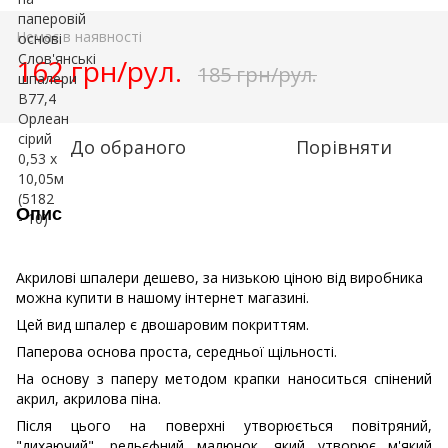
Немає в наявності
162 грн/рул.
185 грн/рул.
До обраного
Порівняти
Опис
Акрилові шпалери дешево, за низькою ціною від виробника
можна купити в нашому інтернет магазині.
Цей вид шпалер є двошаровим покриттям.
Паперова основа проста, середньої щільності.
На основу з паперу методом крапки наноситься спінений
акрил, акрилова піна.
Після цього на поверхні утворюється повітряний,
"дихаючий", рельєфний малюнок, який утворює м'який