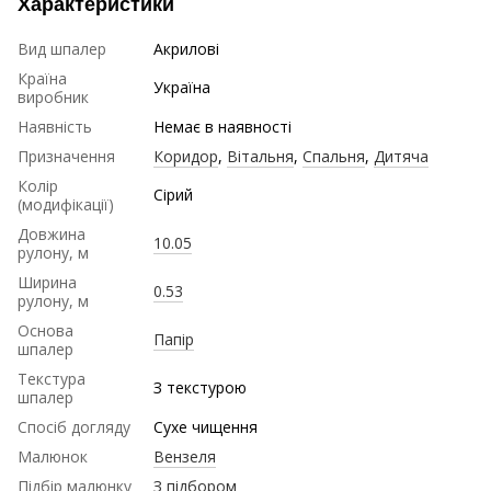
Характеристики
Вид шпалер
Акрилові
Країна
Україна
виробник
Наявність
Немає в наявності
Призначення
Коридор
,
Вітальня
,
Спальня
,
Дитяча
Колір
Сірий
(модифікації)
Довжина
10.05
рулону, м
Ширина
0.53
рулону, м
Основа
Папір
шпалер
Текстура
З текстурою
шпалер
Спосіб догляду
Сухе чищення
Малюнок
Вензеля
Підбір малюнку
З підбором