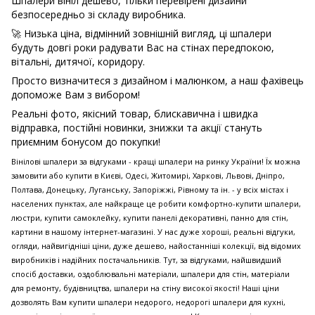
Шпалери вініл дешево, тільки перевірені дизайни
безпосередньо зі складу виробника.
🚀 Низька ціна, відмінний зовнішній вигляд, ці шпалери
будуть довгі роки радувати Вас на стінах передпокою,
вітальні, дитячої, коридору.
Просто визначитеся з дизайном і малюнком, а наш фахівець
допоможе Вам з вибором!
Реальні фото, якісний товар, блискавична і швидка
відправка, постійні новинки, знижки та акції стануть
приємним бонусом до покупки!
Вінілові шпалери за відгуками - кращі шпалери на ринку України! Їх можна
замовити або купити в Києві, Одесі, Житомирі, Харкові, Львові, Дніпро,
Полтава, Донецьку, Луганську, Запоріжжі, Рівному та ін. - у всіх містах і
населених пунктах, але найкраще це робити комфортно-купити шпалери,
люстри, купити самоклейку, купити панелі декоративні, панно для стін,
картини в нашому інтернет-магазині. У нас дуже хороші, реальні відгуки,
огляди, найвигідніші ціни, дуже дешево, найостанніші колекції, від відомих
виробників і надійних постачальників. Тут, за відгуками, найшвидший
спосіб доставки, оздоблювальні матеріали, шпалери для стін, матеріали
для ремонту, будівництва, шпалери на стіну високої якості! Наші ціни
дозволять Вам купити шпалери недорого, недорогі шпалери для кухні,