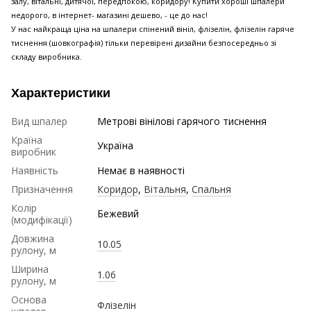
залу, вітальні, дитячої, передпокою, коридору! Купити хороші шпалери
недорого, в інтернет- магазині дешево, - це до нас!
У нас найкраща ціна на шпалери спінений вініл, флізелін, флізелін гаряче
тиснення (шовкографія) тільки перевірені дизайни безпосередньо зі
складу виробника.
Характеристики
Вид шпалер
Метрові вінілові гарячого тиснення
Країна
Україна
виробник
Наявність
Немає в наявності
Призначення
Коридор
,
Вітальня
,
Спальня
Колір
Бежевий
(модифікації)
Довжина
10.05
рулону, м
Ширина
1.06
рулону, м
Основа
Флізелін