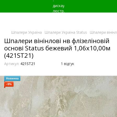
Шпалери Україна
Шпалери Україна Status
Шпалери вінінл
Шпалери вінінлові нв флізеліновій
основі Status бежевий 1,06х10,00м
(421ST21)
Артикул:
421ST21
1 відгук
Новинка
−9%