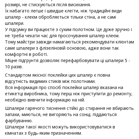
розмірі, не стискуються після висихання.
Їх набагато легше і швидше клеїти, ніж традиційні види
шпалер - клеєм обробляється тільки стіна, а не самі
шпалери.
У підсумку ви працюєте з сухим полотном. Це дуже зручно і
не треба чекати час для просочування шпалер клеєм.
Тому майстри завжди намагаються рекомендувати клієнтам
саме шпалери з флізеліновій основою, адже вони так
комфортні в роботі.
Міцне підгрунтя дозволяє перефарбовувати ці шпалери 5 -
10 разів.
Стандартом якісної поклейки цих шпалер є повна
відсутність видимих ​​стиків між полотнами.
Вся інформація про спосіб поклейки шпалер вказана на
етикетці виробника, тому перш ніж приступити до ремонту,
необхідно вивчити інформацію на ній.
Шпалери гарячого тиснення стійкі до стирання не вбирають
запахи, миються, не вигоряють на сонці, піддаються
фарбуванню.
Шпалери такої якості можуть використовуватися в
кімнатах з будь-яким призначенням.