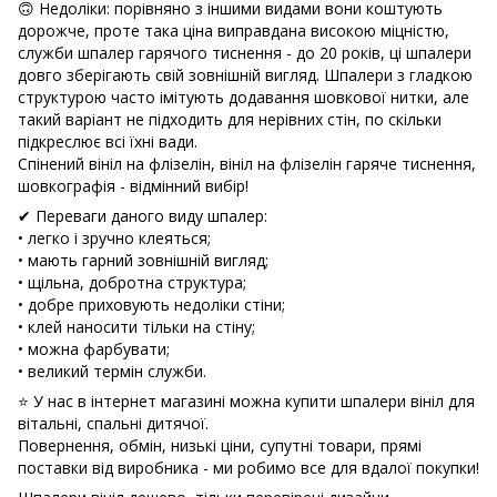
🙃 Недоліки: порівняно з іншими видами вони коштують
дорожче, проте така ціна виправдана високою міцністю,
служби шпалер гарячого тиснення - до 20 років, ці шпалери
довго зберігають свій зовнішній вигляд. Шпалери з гладкою
структурою часто імітують додавання шовкової нитки, але
такий варіант не підходить для нерівних стін, по скільки
підкреслює всі їхні вади.
Спінений вініл на флізелін, вініл на флізелін гаряче тиснення,
шовкографія - відмінний вибір!
✔ Переваги даного виду шпалер:
• легко і зручно клеяться;
• мають гарний зовнішній вигляд;
• щільна, добротна структура;
• добре приховують недоліки стіни;
• клей наносити тільки на стіну;
• можна фарбувати;
• великий термін служби.
⭐ У нас в інтернет магазині можна купити шпалери вініл для
вітальні, спальні дитячої.
Повернення, обмін, низькі ціни, супутні товари, прямі
поставки від виробника - ми робимо все для вдалої покупки!