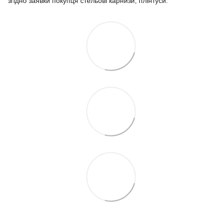
згідно заявки покупця стельові карнизи, плінтуси.