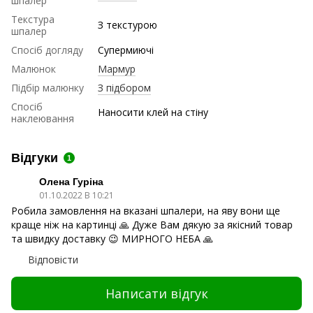
шпалер
Текстура
З текстурою
шпалер
Спосіб догляду
Супермиючі
Малюнок
Мармур
Підбір малюнку
З підбором
Спосіб
Наносити клей на стіну
наклеювання
Відгуки
1
Олена Гуріна
01.10.2022 В 10:21
Робила замовлення на вказані шпалери, на яву вони ще
краще ніж на картинці 🙏 Дуже Вам дякую за якісний товар
та швидку доставку 😉 МИРНОГО НЕБА 🙏
Відповісти
Написати відгук