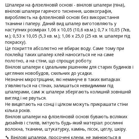
Шпалери на флізеліновій основі - вінілові шпалери (піна),
вінілові шпалери гарячого тиснення, шовкографія,
виробляють на флізеліновій основі без використання
тканини і паперу. Даний вид шпалер виготовляють у
наступних розмірах
1,06 х 10,05 (10,6 кв.м.); 0,7 х 10,05 (7кв,
м.); 0,53 х 10,05 (5,3 кв. м.); 1,06 х 25,0 (25 кв. м. шпалери під
покраску).
Це покриття абсолютно не вбирає воду. Саме тому при
поклейці таких шпалер клей наноситься не на саме
полотно, а на стіни, що спрощує роботу.
Вінілові шпалери є ідеальним рішенням для старих будинків і
цегляних новобудов, схильних до усадки.
Незначні мікротріщини, які неминуче в таких випадках
з'являються на стінах, залишаться невидимими під
шпалерами, самі ж шпалери зберігають колишній зовнішній
вигляд і не рвуться.
Не вицвітають на сонці і цілком можуть прикрашати стіни
кілька років.
Вінілові шпалери на флізеліновій основі бувають всіляких
дизайнів і стилів, імітують будь-який матеріал: рослинні
волокна, тканини, штукатурку, камінь, пісок, цеглу, шкіру.
🔧 Вінілові шпалери, просочені клеєм, не змінюються в