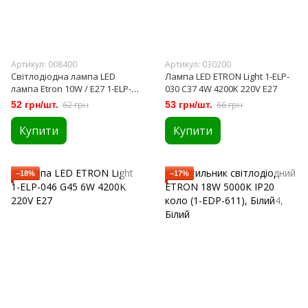
Артикул: 008400
Артикул: 030200
Світлодіодна лампа LED
Лампа LED ETRON Light 1-ELP-
лампа Etron 10W / E27 1-ELP-
030 C37 4W 4200K 220V E27
008 A60 10W 4200K E27
52 грн/шт.
62 грн
53 грн/шт.
66 грн
Купити
Купити
−18%
−17%