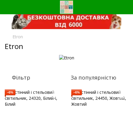
Etron
Etron
Фільтр
За популярністю
−6%
−6%