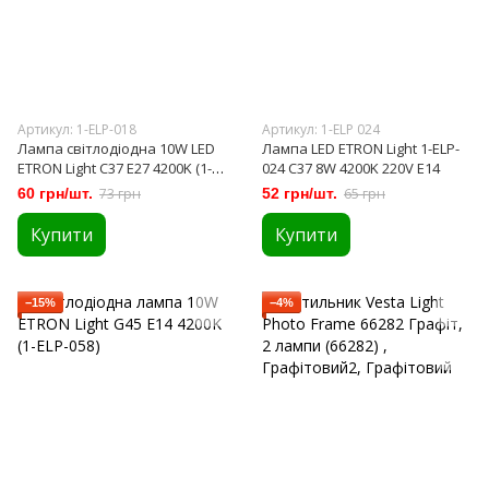
Артикул: 1-ELP-018
Артикул: 1-ELP 024
Лампа світлодіодна 10W LED
Лампа LED ETRON Light 1-ELP-
ETRON Light C37 E27 4200K (1-
024 C37 8W 4200K 220V E14
ELP-018)
60 грн/шт.
73 грн
52 грн/шт.
65 грн
Купити
Купити
−15%
−4%