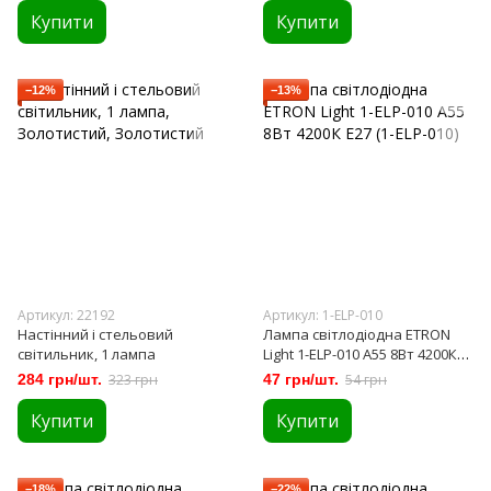
Купити
Купити
−12%
−13%
Артикул: 22192
Артикул: 1-ELP-010
Настінний і стельовий
Лампа світлодіодна ETRON
світильник, 1 лампа
Light 1-ELP-010 А55 8Вт 4200К
Е27 (1-ELP-010)
284 грн/шт.
323 грн
47 грн/шт.
54 грн
Купити
Купити
−18%
−22%