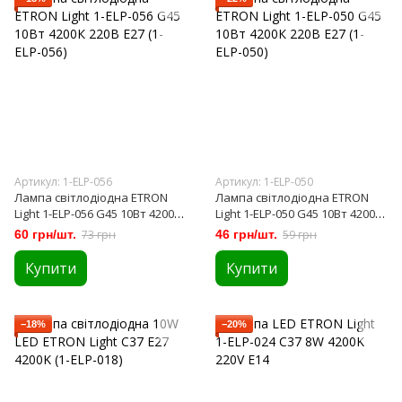
Артикул: 1-ELP-056
Артикул: 1-ELP-050
Лампа світлодіодна ETRON
Лампа світлодіодна ETRON
Light 1-ELP-056 G45 10Вт 4200К
Light 1-ELP-050 G45 10Вт 4200К
220В Е27 (1-ELP-056)
220В Е27 (1-ELP-050)
60 грн/шт.
73 грн
46 грн/шт.
59 грн
Купити
Купити
−18%
−20%