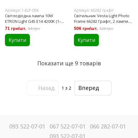
Артикул: 1-ELP-058
Артикул: 66282 графіт
Світлодіодна лампа 10W
Світильник Vesta Light Photo
ETRON Light G45 E14 4200K (1-
Frame 66282 Графіт, 2 лампи
ELP-058)
(66282)
71 грн/шт.
84 грн
506 грн/шт.
526 грн
Купити
Купити
Показати ще 9 товарів
Назад
Вперед
1
з 2
093 522-07-01
067 522-07-01
066 282-07-01
093 522-07-01