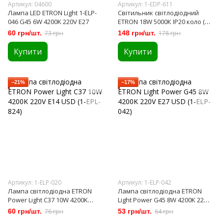
Артикул: 04600
Артикул: 1-EDP-611
Лампа LED ETRON Light 1-ELP-
Cвітильник cвітлодіодний
046 G45 6W 4200K 220V E27
ETRON 18W 5000К ІР20 коло (1-
EDP-611)
60 грн/шт.
73 грн
148 грн/шт.
178 грн
Купити
Купити
−21%
−17%
Артикул: 1-ELP-020
Артикул: 1-ELP-042
Лампа світлодіодна ETRON
Лампа світлодіодна ETRON
Power Light C37 10W 4200K
Light Power G45 8W 4200K 220V
220V E14 USD (1-EPL-824)
E27 USD (1-ELP-042)
60 грн/шт.
76 грн
53 грн/шт.
64 грн