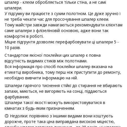
шпалер - клеєм обробляється тільки стіна, а не самі
шпалери.
У підсумку ви працюєте з сухим полотном. Це дуже зручно і
не треба чекати час для просочування шпалер клеєм.
Тому майстри завжди намагаються рекомендувати клієнтам
саме шпалери з флізеліновій основою, адже вони так
комфортні в роботі.
Міцне підгрунтя дозволяє перефарбовувати ці шпалери 5 -
10 разів.
Стандартом якісної поклейки цих шпалер є повна
відсутність видимих ​​стиків між полотнами.
Вся інформація про спосіб поклейки шпалер вказана на
етикетці виробника, тому перш ніж приступити до ремонту,
необхідно вивчити інформацію на ній.
Шпалери гарячого тиснення стійкі до стирання не вбирають
запахи, миються, не вигоряють на сонці, піддаються
фарбуванню.
Шпалери такої якості можуть використовуватися в
кімнатах з будь-яким призначенням.
🙃 Недоліки: порівняно з іншими видами вони коштують
дорожче, проте така ціна виправдана високою міцністю,