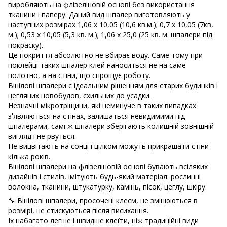
виробляють на флізеліновій основі без використання
тканини і паперу. Даний вид шпалер виготовляють у
наступних розмірах
1,06 х 10,05 (10,6 кв.м.); 0,7 х 10,05 (7кв,
м.); 0,53 х 10,05 (5,3 кв. м.); 1,06 х 25,0 (25 кв. м. шпалери під
покраску).
Це покриття абсолютно не вбирає воду. Саме тому при
поклейці таких шпалер клей наноситься не на саме
полотно, а на стіни, що спрощує роботу.
Вінілові шпалери є ідеальним рішенням для старих будинків і
цегляних новобудов, схильних до усадки.
Незначні мікротріщини, які неминуче в таких випадках
з'являються на стінах, залишаться невидимими під
шпалерами, самі ж шпалери зберігають колишній зовнішній
вигляд і не рвуться.
Не вицвітають на сонці і цілком можуть прикрашати стіни
кілька років.
Вінілові шпалери на флізеліновій основі бувають всіляких
дизайнів і стилів, імітують будь-який матеріал: рослинні
волокна, тканини, штукатурку, камінь, пісок, цеглу, шкіру.
🔧 Вінілові шпалери, просочені клеєм, не змінюються в
розмірі, не стискуються після висихання.
Їх набагато легше і швидше клеїти, ніж традиційні види