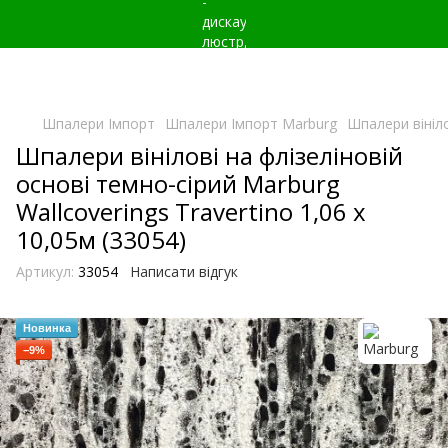
Шпалери Імпорт
Шпалери Імпорт Marburg
Шпалери вініло
Шпалери вінілові на флізеліновій
основі темно-сірий Marburg
Wallcoverings Travertino 1,06 х
10,05м (33054)
Артикул:
33054
Написати відгук
Новинка
−9%