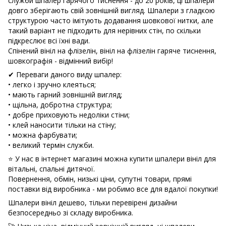
служби шпалер гарячого тиснення - до 20 років, ці шпалери
довго зберігають свій зовнішній вигляд. Шпалери з гладкою
структурою часто імітують додавання шовкової нитки, але
такий варіант не підходить для нерівних стін, по скільки
підкреслює всі їхні вади.
Спінений вініл на флізелін, вініл на флізелін гаряче тиснення,
шовкографія - відмінний вибір!
✔ Переваги даного виду шпалер:
• легко і зручно клеяться;
• мають гарний зовнішній вигляд;
• щільна, добротна структура;
• добре приховують недоліки стіни;
• клей наносити тільки на стіну;
• можна фарбувати;
• великий термін служби.
⭐ У нас в інтернет магазині можна купити шпалери вініл для
вітальні, спальні дитячої.
Повернення, обмін, низькі ціни, супутні товари, прямі
поставки від виробника - ми робимо все для вдалої покупки!
Шпалери вініл дешево, тільки перевірені дизайни
безпосередньо зі складу виробника.