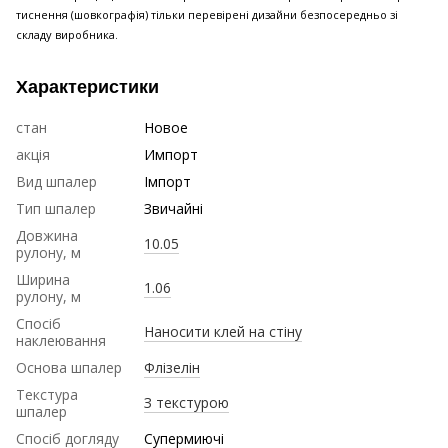
тиснення (шовкографія) тільки перевірені дизайни безпосередньо зі
складу виробника.
Характеристики
стан
Новое
акція
Импорт
Вид шпалер
Імпорт
Тип шпалер
Звичайні
Довжина
10.05
рулону, м
Ширина
1.06
рулону, м
Спосіб
Наносити клей на стіну
наклеювання
Основа шпалер
Флізелін
Текстура
З текстурою
шпалер
Спосіб догляду
Супермиючі