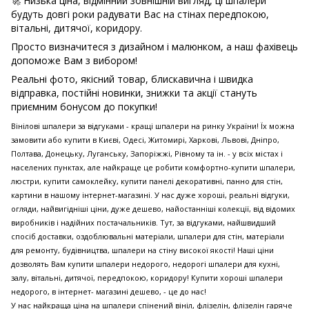
🚀 Низька ціна, відмінний зовнішній вигляд, ці шпалери
будуть довгі роки радувати Вас на стінах передпокою,
вітальні, дитячої, коридору.
Просто визначитеся з дизайном і малюнком, а наш фахівець
допоможе Вам з вибором!
Реальні фото, якісний товар, блискавична і швидка
відправка, постійні новинки, знижки та акції стануть
приємним бонусом до покупки!
Вінілові шпалери за відгуками - кращі шпалери на ринку України! Їх можна
замовити або купити в Києві, Одесі, Житомирі, Харкові, Львові, Дніпро,
Полтава, Донецьку, Луганську, Запоріжжі, Рівному та ін. - у всіх містах і
населених пунктах, але найкраще це робити комфортно-купити шпалери,
люстри, купити самоклейку, купити панелі декоративні, панно для стін,
картини в нашому інтернет-магазині. У нас дуже хороші, реальні відгуки,
огляди, найвигідніші ціни, дуже дешево, найостанніші колекції, від відомих
виробників і надійних постачальників. Тут, за відгуками, найшвидший
спосіб доставки, оздоблювальні матеріали, шпалери для стін, матеріали
для ремонту, будівництва, шпалери на стіну високої якості! Наші ціни
дозволять Вам купити шпалери недорого, недорогі шпалери для кухні,
залу, вітальні, дитячої, передпокою, коридору! Купити хороші шпалери
недорого, в інтернет- магазині дешево, - це до нас!
У нас найкраща ціна на шпалери спінений вініл, флізелін, флізелін гаряче