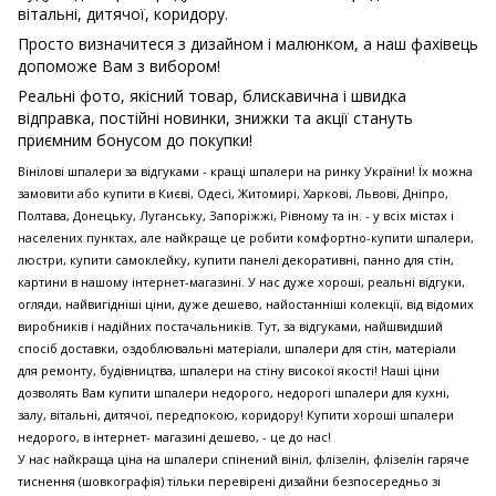
вітальні, дитячої, коридору.
Просто визначитеся з дизайном і малюнком, а наш фахівець
допоможе Вам з вибором!
Реальні фото, якісний товар, блискавична і швидка
відправка, постійні новинки, знижки та акції стануть
приємним бонусом до покупки!
Вінілові шпалери за відгуками - кращі шпалери на ринку України! Їх можна
замовити або купити в Києві, Одесі, Житомирі, Харкові, Львові, Дніпро,
Полтава, Донецьку, Луганську, Запоріжжі, Рівному та ін. - у всіх містах і
населених пунктах, але найкраще це робити комфортно-купити шпалери,
люстри, купити самоклейку, купити панелі декоративні, панно для стін,
картини в нашому інтернет-магазині. У нас дуже хороші, реальні відгуки,
огляди, найвигідніші ціни, дуже дешево, найостанніші колекції, від відомих
виробників і надійних постачальників. Тут, за відгуками, найшвидший
спосіб доставки, оздоблювальні матеріали, шпалери для стін, матеріали
для ремонту, будівництва, шпалери на стіну високої якості! Наші ціни
дозволять Вам купити шпалери недорого, недорогі шпалери для кухні,
залу, вітальні, дитячої, передпокою, коридору! Купити хороші шпалери
недорого, в інтернет- магазині дешево, - це до нас!
У нас найкраща ціна на шпалери спінений вініл, флізелін, флізелін гаряче
тиснення (шовкографія) тільки перевірені дизайни безпосередньо зі