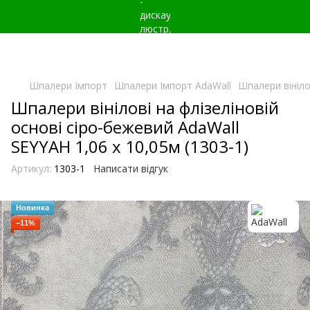
Шпалери Імпорт
Шпалери Імпорт AdaWall
Шпалери вініло
Шпалери вінілові на флізеліновій
основі сіро-бежевий AdaWall
SEYYAH 1,06 х 10,05м (1303-1)
Артикул:
1303-1
Написати відгук
Новинка
−11%