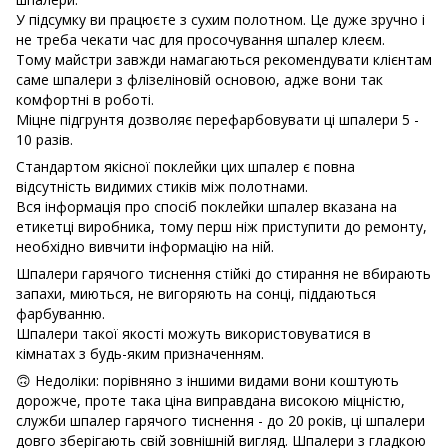
У підсумку ви працюєте з сухим полотном. Це дуже зручно і
не треба чекати час для просочування шпалер клеєм.
Тому майстри завжди намагаються рекомендувати клієнтам
саме шпалери з флізеліновій основою, адже вони так
комфортні в роботі.
Міцне підгрунтя дозволяє перефарбовувати ці шпалери 5 -
10 разів.
Стандартом якісної поклейки цих шпалер є повна
відсутність видимих ​​стиків між полотнами.
Вся інформація про спосіб поклейки шпалер вказана на
етикетці виробника, тому перш ніж приступити до ремонту,
необхідно вивчити інформацію на ній.
Шпалери гарячого тиснення стійкі до стирання не вбирають
запахи, миються, не вигоряють на сонці, піддаються
фарбуванню.
Шпалери такої якості можуть використовуватися в
кімнатах з будь-яким призначенням.
🙃 Недоліки: порівняно з іншими видами вони коштують
дорожче, проте така ціна виправдана високою міцністю,
служби шпалер гарячого тиснення - до 20 років, ці шпалери
довго зберігають свій зовнішній вигляд. Шпалери з гладкою