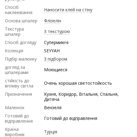
Спосіб
Наносити клей на стіну
наклеювання
Основа шпалер
Флізелін
Текстура
З текстурою
шпалер
Спосіб догляду
Супермиючі
Колекція
SEYYAH
Підбір малюнку
З підбором
догляд за
Моющиеся
шпалерами
стійкість до
Очень хорошая светостойкость
впливу світла
Призначення
Кухня, Коридор, Вітальня, Спальня,
Дитяча
Малюнок
Вензеля
Готовий до
Готовий до відправлення
відправлення
Країна
Турція
виробник