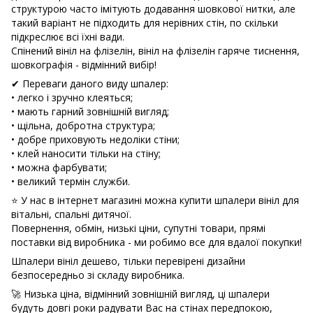
структурою часто імітують додавання шовкової нитки, але
такий варіант не підходить для нерівних стін, по скільки
підкреслює всі їхні вади.
Спінений вініл на флізелін, вініл на флізелін гаряче тиснення,
шовкографія - відмінний вибір!
✔ Переваги даного виду шпалер:
• легко і зручно клеяться;
• мають гарний зовнішній вигляд;
• щільна, добротна структура;
• добре приховують недоліки стіни;
• клей наносити тільки на стіну;
• можна фарбувати;
• великий термін служби.
⭐ У нас в інтернет магазині можна купити шпалери вініл для
вітальні, спальні дитячої.
Повернення, обмін, низькі ціни, супутні товари, прямі
поставки від виробника - ми робимо все для вдалої покупки!
Шпалери вініл дешево, тільки перевірені дизайни
безпосередньо зі складу виробника.
🚀 Низька ціна, відмінний зовнішній вигляд, ці шпалери
будуть довгі роки радувати Вас на стінах передпокою,