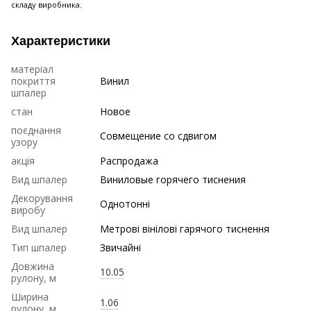
складу виробника.
Характеристики
матеріал
покриття
Винил
шпалер
стан
Новое
поєднання
Совмещение со сдвигом
узору
акція
Распродажа
Вид шпалер
Виниловые горячего тиснения
Декорування
Однотонні
виробу
Вид шпалер
Метрові вінілові гарячого тиснення
Тип шпалер
Звичайні
Довжина
10.05
рулону, м
Ширина
1.06
рулону, м