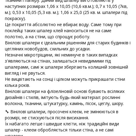
тканини і паперу. Даний вид шпалер виготовляють у
наступних розмірах
1,06 х 10,05 (10,6 кв.м.); 0,7 х 10,05 (7кв,
м.); 0,53 х 10,05 (5,3 кв. м.); 1,06 х 25,0 (25 кв. м. шпалери під
покраску).
Це покриття абсолютно не вбирає воду. Саме тому при
поклейці таких шпалер клей наноситься не на саме
полотно, а на стіни, що спрощує роботу.
Вінілові шпалери є ідеальним рішенням для старих будинків і
цегляних новобудов, схильних до усадки.
Незначні мікротріщини, які неминуче в таких випадках
з'являються на стінах, залишаться невидимими під
шпалерами, самі ж шпалери зберігають колишній зовнішній
вигляд і не рвуться.
Не вицвітають на сонці і цілком можуть прикрашати стіни
кілька років.
Вінілові шпалери на флізеліновій основі бувають всіляких
дизайнів і стилів, імітують будь-який матеріал: рослинні
волокна, тканини, штукатурку, камінь, пісок, цеглу, шкіру.
🔧 Вінілові шпалери, просочені клеєм, не змінюються в
розмірі, не стискуються після висихання.
Їх набагато легше і швидше клеїти, ніж традиційні види
шпалер - клеєм обробляється тільки стіна, а не самі
шпалери.